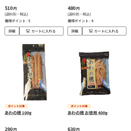
510
480
円
円
(送料別・税込)
(送料別・税込)
獲得ポイント :
5
獲得ポイント :
4
詳細
カートに入れる
詳細
カートに入れる
あわの穂 100g
あわの穂 お徳用 400g
290
630
円
円