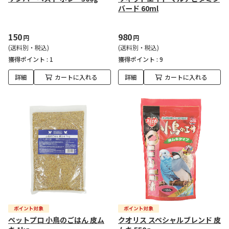
バード 60ml
150
980
円
円
(送料別・税込)
(送料別・税込)
獲得ポイント :
1
獲得ポイント :
9
詳細
カートに入れる
詳細
カートに入れる
ペットプロ 小鳥のごはん 皮ム
クオリス スペシャルブレンド 皮