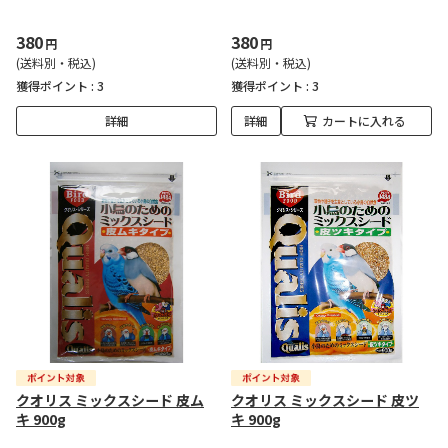
380
380
円
円
(送料別・税込)
(送料別・税込)
獲得ポイント :
3
獲得ポイント :
3
詳細
詳細
カートに入れる
クオリス ミックスシード 皮ム
クオリス ミックスシード 皮ツ
キ 900g
キ 900g