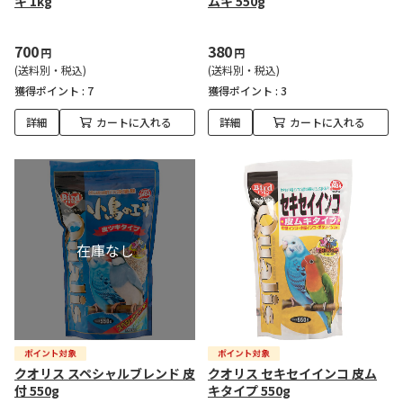
キ 1kg
ムキ 550g
700
380
円
円
(送料別・税込)
(送料別・税込)
獲得ポイント :
7
獲得ポイント :
3
詳細
カートに入れる
詳細
カートに入れる
クオリス スペシャルブレンド 皮
クオリス セキセイインコ 皮ム
付 550g
キタイプ 550g