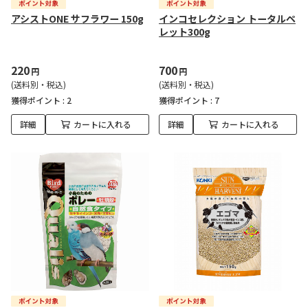
アシストONE サフラワー 150g
インコセレクション トータルペ
レット300g
220
700
円
円
(送料別・税込)
(送料別・税込)
獲得ポイント :
2
獲得ポイント :
7
詳細
カートに入れる
詳細
カートに入れる