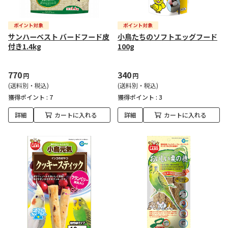
サンハーベスト バードフード皮
小鳥たちのソフトエッグフード
付き1.4kg
100g
770
340
円
円
(送料別・税込)
(送料別・税込)
獲得ポイント :
7
獲得ポイント :
3
詳細
カートに入れる
詳細
カートに入れる