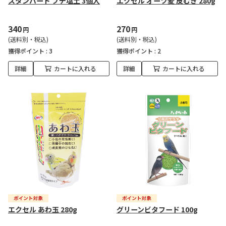
スタンバード プチ塩土 3個入
エクセル オーツ麦 皮むき 280g
340
270
円
円
(送料別・税込)
(送料別・税込)
獲得ポイント :
3
獲得ポイント :
2
詳細
カートに入れる
詳細
カートに入れる
エクセル あわ玉 280g
グリーンビタフード 100g