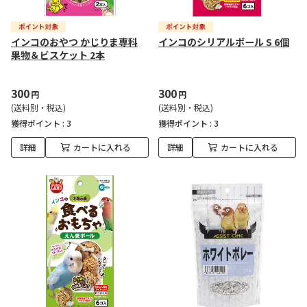
インコのおやつ かじりま専科
インコのシリアルボール S 6個
果物＆ビスケット 2本
300
300
円
円
(送料別・税込)
(送料別・税込)
獲得ポイント :
3
獲得ポイント :
3
詳細
カートに入れる
詳細
カートに入れる