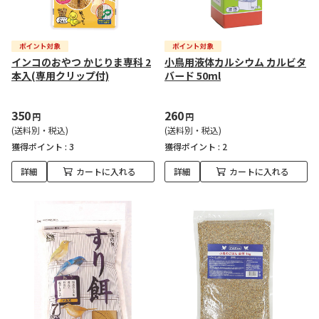
インコのおやつ かじりま専科 2
小鳥用液体カルシウム カルビタ
本入(専用クリップ付)
バード 50ml
350
260
円
円
(送料別・税込)
(送料別・税込)
獲得ポイント :
3
獲得ポイント :
2
詳細
カートに入れる
詳細
カートに入れる