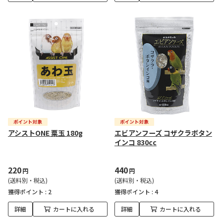
アシストONE 粟玉 180g
エビアンフーズ コザクラボタン
インコ 830cc
220
440
円
円
(送料別・税込)
(送料別・税込)
獲得ポイント :
2
獲得ポイント :
4
詳細
カートに入れる
詳細
カートに入れる