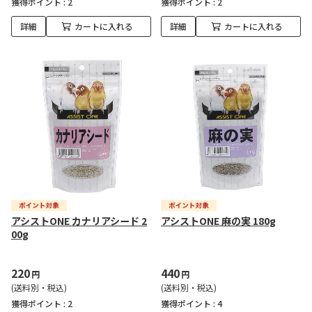
獲得ポイント :
2
獲得ポイント :
2
詳細
カートに入れる
詳細
カートに入れる
アシストONE カナリアシード 2
アシストONE 麻の実 180g
00g
220
440
円
円
(送料別・税込)
(送料別・税込)
獲得ポイント :
2
獲得ポイント :
4