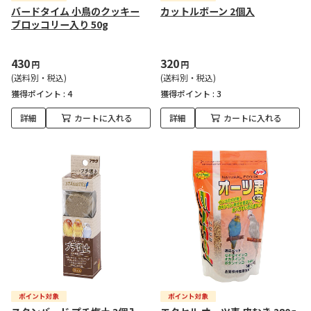
バードタイム 小鳥のクッキー
カットルボーン 2個入
ブロッコリー入り 50g
430
320
円
円
(送料別・税込)
(送料別・税込)
獲得ポイント :
4
獲得ポイント :
3
詳細
カートに入れる
詳細
カートに入れる