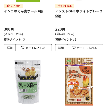
インコのえん麦ボール 6個
アシストONE ホワイトボレー 2
00g
300
220
円
円
(送料別・税込)
(送料別・税込)
獲得ポイント :
3
獲得ポイント :
2
詳細
カートに入れる
詳細
カートに入れる