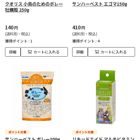
クオリス 小鳥のためのボレー
サンハーベスト エゴマ150g
牡蠣殻 250g
140
410
円
円
(送料別・税込)
(送料別・税込)
獲得ポイント :
1
獲得ポイント :
4
詳細
カートに入れる
詳細
カートに入れる
サンハーベスト ボレー300g
リキッドエイド マルチビタミン