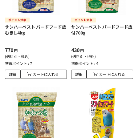
サンハーベスト バードフード皮
サンハーベスト バードフード皮
むき1.4kg
付700g
770
430
円
円
(送料別・税込)
(送料別・税込)
獲得ポイント :
7
獲得ポイント :
4
詳細
カートに入れる
詳細
カートに入れる