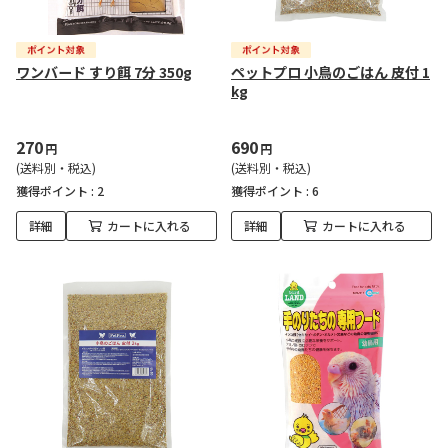
ワンバード すり餌 7分 350g
ペットプロ 小鳥のごはん 皮付 1
kg
270
690
円
円
(送料別・税込)
(送料別・税込)
獲得ポイント :
2
獲得ポイント :
6
詳細
カートに入れる
詳細
カートに入れる