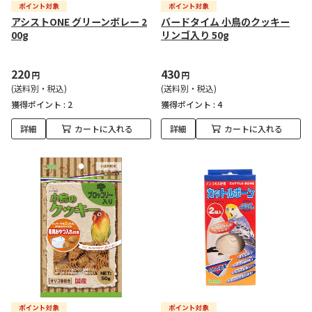
アシストONE グリーンボレー 2
バードタイム 小鳥のクッキー
00g
リンゴ入り 50g
220
430
円
円
(送料別・税込)
(送料別・税込)
獲得ポイント :
2
獲得ポイント :
4
詳細
カートに入れる
詳細
カートに入れる