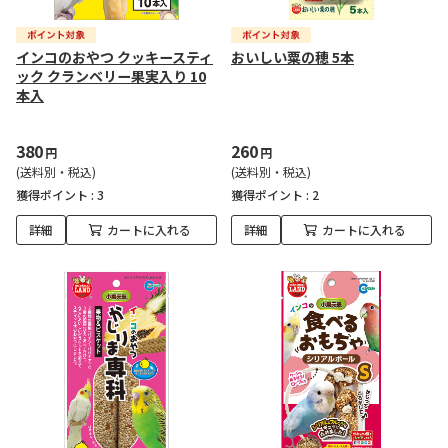
インコのおやつ クッキースティ
おいしい粟の穂 5本
ック クランベリー果実入り 10
本入
380
260
円
円
(送料別・税込)
(送料別・税込)
獲得ポイント :
3
獲得ポイント :
2
詳細
カートに入れる
詳細
カートに入れる