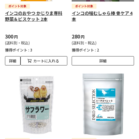
インコのおやつ かじりま専科
インコの噛むしゃら棒 骨ケア 4
野菜＆ビスケット 2本
本
300
280
円
円
(送料別・税込)
(送料別・税込)
獲得ポイント :
3
獲得ポイント :
2
詳細
カートに入れる
詳細