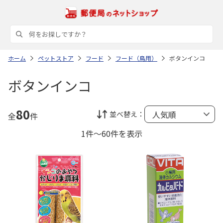
ホーム
ペットストア
フード
フード（鳥用）
ボタンインコ
ボタンインコ
80
並べ替え：
全
件
1件～60件を表示