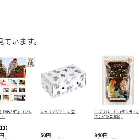
見ています。
『VIVANT』（フレ
キャリングケース 豆
エブリバード コザクラ・
手）
タンインコ 630g
11）
0円
50円
340円