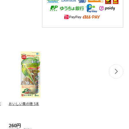
ボ
おいしい粟の穂 5本
260円