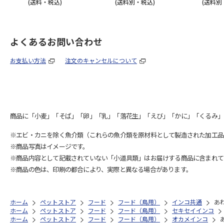
(送料・税込)
(送料別・税込)
(送料別
よくあるお問い合わせ
お支払い方法
注文のキャンセルについて
商品に「小麦」「そば」「卵」「乳」「落花生」「えび」「かに」「くるみ」
※エビ・カニを除く魚介類（これらの魚介類を原材料として製造された加工品
※商品写真はイメージです。
※商品内容として記載されていない「小道具類」はお届けする商品に含まれて
※商品の色は、印刷の都合により、実際と異なる場合があります。
ホーム
ペットストア
フード
フード（鳥用）
インコ共通
あわ
ホーム
ペットストア
フード
フード（鳥用）
セキセイインコ
ホーム
ペットストア
フード
フード（鳥用）
オカメインコ