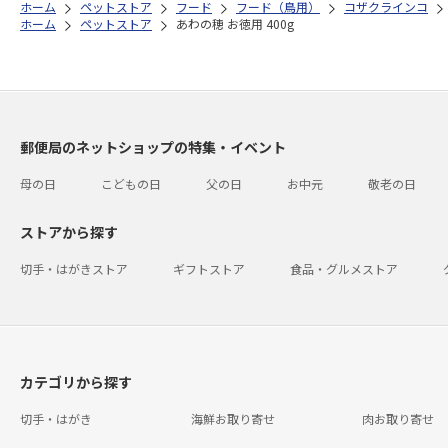
ホーム
ペットストア
フード
フード（鳥用）
コザクラインコ
ホーム
ペットストア
あわの穂 お徳用 400g
郵便局のネットショップの特集・イベント
母の日
こどもの日
父の日
お中元
敬老の日
ストアから探す
切手・はがきストア
ギフトストア
食品・グルメストア
カテゴリから探す
切手・はがき
海鮮お取り寄せ
肉お取り寄せ