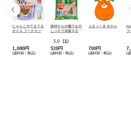
にゃんこのでるでる
森林からの贈りもの
ふるっくま みかん
Ha
ボトル フードセッ
しっかり消臭するひ
ラ
ト
のきの猫砂 7L
ー
5.0
（1）
1,080円
520円
700円
7
(送料別・税込)
(送料別・税込)
(送料別・税込)
(