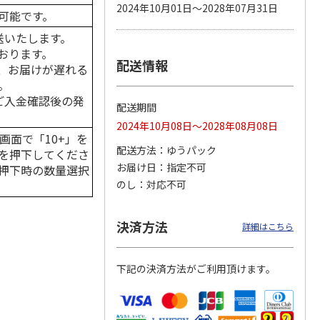
2024年10月01日～2028年07月31日
可能です。
送いたします。
おります。
配送情報
カムカ
銀のスプーン パウ
ペット線香 虹のか
CIAO 香り立つクラ
、お届けが遅れる
ーン
チ 健康に育つ子ね
なた フルーティフ
ンキー ちゅ～る和
。
ン型 S
こ用 まぐろ・かつ
ローラルの香り
えBOX とりささ
…
おに
…
はご入金確認後の発
配送期間
120円
590円
380円
2024年10月08日～2028年08月08日
)
(送料別・税込)
(送料別・税込)
(送料別・税込)
画面で「10+」を
配送方法
ゆうパック
を押下してくださ
お届け日
指定不可
押下時の数量選択
のし
対応不可
決済方法
詳細はこちら
下記の決済方法がご利用頂けます。