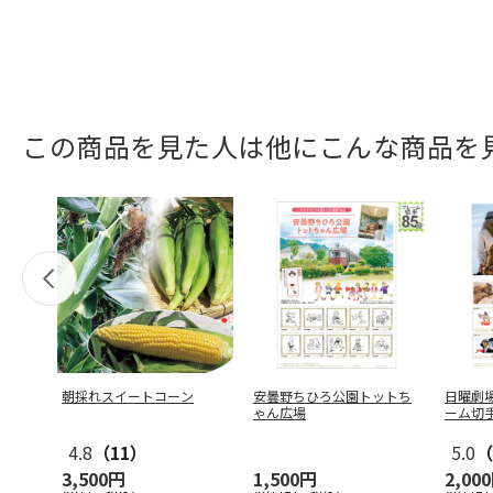
この商品を見た人は他にこんな商品を
朝採れスイートコーン
安曇野ちひろ公園トットち
日曜劇場
ゃん広場
ーム切
4.8
（11）
5.0
（
3,500円
1,500円
2,00