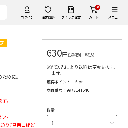
0
ログイン
注文履歴
クイック注文
カート
メニュー
630
円
(送料別・税込)
※配送先により送料は変動いたし
ます。
のために。
獲得ポイント： 6 pt
商品番号
9973141546
ます。
数量
さい。
常通り7営業日ほど