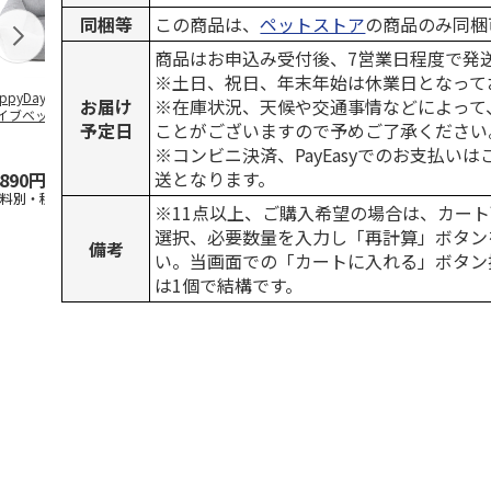
同梱等
この商品は、
ペットストア
の商品のみ同梱
商品はお申込み受付後、7営業日程度で発
※土日、祝日、年末年始は休業日となって
ppyDays 2wayド
獣医師開発 ニオイ
デオトイレ 飛び散
無添加良品 
お届け
※在庫状況、天候や交通事情などによって
イブベッド グレ
をとる砂専用 猫ト
らない消臭・抗菌サ
ムデンタルコ
予定日
ことがございますので予めご了承ください
イレ ナチュラルグ
ンド 4L
ぐるぐるボー
レー
…
※コンビニ決済、PayEasyでのお支払い
送となります。
,890円
1,550円
1,320円
470円
送料別・税込)
(送料別・税込)
(送料別・税込)
(送料別・税込
※11点以上、ご購入希望の場合は、カート
選択、必要数量を入力し「再計算」ボタン
備考
い。当画面での「カートに入れる」ボタン
は1個で結構です。