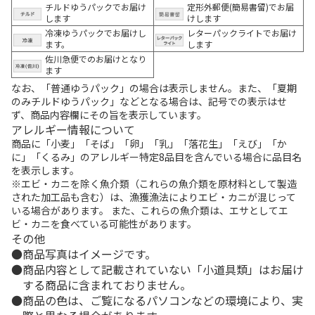
チルドゆうパックでお届け
定形外郵便(簡易書留)でお届
します
けします
冷凍ゆうパックでお届けし
レターパックライトでお届け
ます。
します
佐川急便でのお届けとなり
ます
なお、「普通ゆうパック」の場合は表示しません。また、「夏期
のみチルドゆうパック」などとなる場合は、記号での表示はせ
ず、商品内容欄にその旨を表示しています。
アレルギー情報について
商品に「小麦」「そば」「卵」「乳」「落花生」「えび」「か
に」「くるみ」のアレルギー特定8品目を含んでいる場合に品目名
を表示します。
※エビ・カニを除く魚介類（これらの魚介類を原材料として製造
された加工品も含む）は、漁獲漁法によりエビ・カニが混じって
いる場合があります。 また、これらの魚介類は、エサとしてエ
ビ・カニを食べている可能性があります。
その他
商品写真はイメージです。
商品内容として記載されていない「小道具類」はお届け
する商品に含まれておりません。
商品の色は、ご覧になるパソコンなどの環境により、実