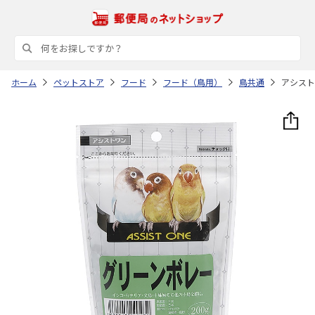
ホーム
ペットストア
フード
フード（鳥用）
鳥共通
アシストO