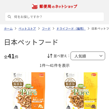
ホーム
ペットストア
フード
ドライフード（猫用）
日本ペットフ
日本ペットフード
41
並べ替え：
全
件
1件～41件を表示