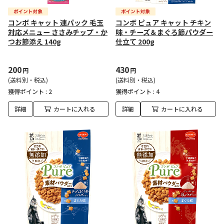
コンボ キャット 連パック 毛玉
コンボ ピュア キャット チキン
対応メニュー ささみチップ・か
味・チーズ＆まぐろ節パウダー
つお節添え 140g
仕立て 200g
200
430
円
円
(送料別・税込)
(送料別・税込)
獲得ポイント :
2
獲得ポイント :
4
詳細
カートに入れる
詳細
カートに入れる