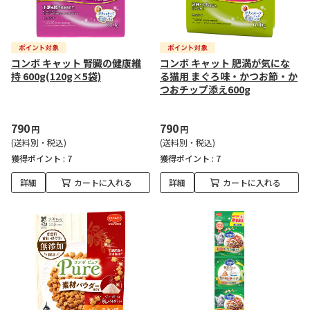
コンボ キャット 腎臓の健康維
コンボ キャット 肥満が気にな
持 600g(120g×5袋)
る猫用 まぐろ味・かつお節・か
つおチップ添え600g
790
790
円
円
(送料別・税込)
(送料別・税込)
獲得ポイント :
7
獲得ポイント :
7
詳細
カートに入れる
詳細
カートに入れる