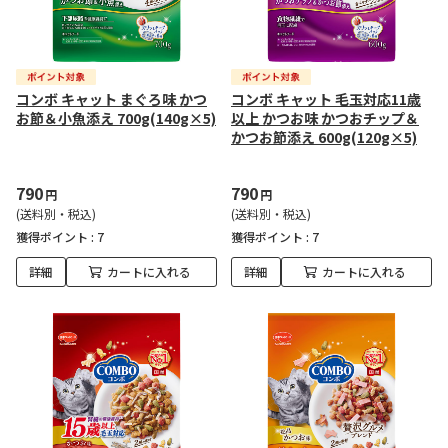
コンボ キャット まぐろ味 かつ
コンボ キャット 毛玉対応11歳
お節＆小魚添え 700g(140g×5)
以上 かつお味 かつおチップ＆
かつお節添え 600g(120g×5)
790
790
円
円
(送料別・税込)
(送料別・税込)
獲得ポイント :
7
獲得ポイント :
7
詳細
カートに入れる
詳細
カートに入れる