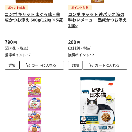
コンボ キャット まぐろ味・熟
コンボ キャット 連パック 海の
成かつお添え 600g(120g×5袋)
味わいメニュー 熟成かつお添え
140g
790
200
円
円
(送料別・税込)
(送料別・税込)
獲得ポイント :
7
獲得ポイント :
2
詳細
カートに入れる
詳細
カートに入れる