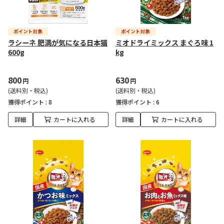
ラシーネ 肥満が気になる日本猫
ミオドライミックス まぐろ味 1
600g
kg
800
630
円
円
(送料別・税込)
(送料別・税込)
獲得ポイント :
8
獲得ポイント :
6
詳細
カートに入れる
詳細
カートに入れる