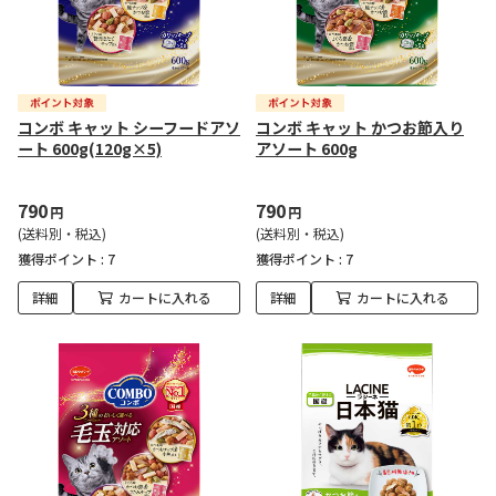
コンボ キャット シーフードアソ
コンボ キャット かつお節入り
ート 600g(120g×5)
アソート 600g
790
790
円
円
(送料別・税込)
(送料別・税込)
獲得ポイント :
7
獲得ポイント :
7
詳細
カートに入れる
詳細
カートに入れる