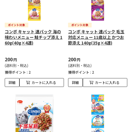
コンボ キャット 連パック 海の
コンボ キャット 連パック 毛玉
味わいメニュー 鮭チップ添え 1
対応メニュー 11歳以上 かつお
60g(40g×4連)
節添え 140g(35g×4連)
200
200
円
円
(送料別・税込)
(送料別・税込)
獲得ポイント :
2
獲得ポイント :
2
詳細
カートに入れる
詳細
カートに入れる