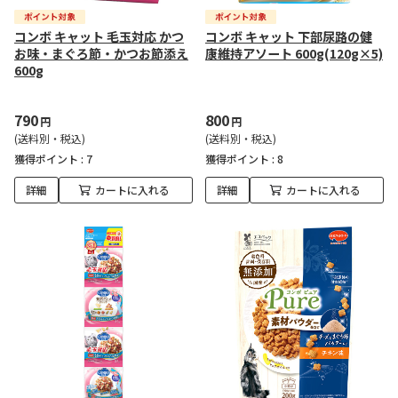
コンボ キャット 毛玉対応 かつ
コンボ キャット 下部尿路の健
お味・まぐろ節・かつお節添え
康維持アソート 600g(120g×5)
600g
790
800
円
円
(送料別・税込)
(送料別・税込)
獲得ポイント :
7
獲得ポイント :
8
詳細
カートに入れる
詳細
カートに入れる