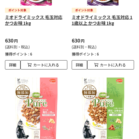
ミオドライミックス 毛玉対応
ミオドライミックス 毛玉対応 1
かつお味 1kg
1歳以上 かつお味 1kg
630
630
円
円
(送料別・税込)
(送料別・税込)
獲得ポイント :
6
獲得ポイント :
6
詳細
カートに入れる
詳細
カートに入れる