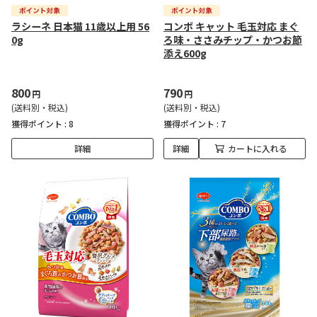
ラシーネ 日本猫 11歳以上用 56
コンボ キャット 毛玉対応 まぐ
0g
ろ味・ささみチップ・かつお節
添え600g
800
790
円
円
(送料別・税込)
(送料別・税込)
獲得ポイント :
8
獲得ポイント :
7
詳細
詳細
カートに入れる