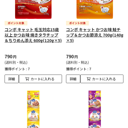
コンボ キャット 毛玉対応15歳
コンボ キャット かつお味 鮭チ
以上 かつお味 焼きタラチップ
ップ＆かつお節添え 700g(140g
＆ちりめん添え 600g(120g×5)
×5)
790
790
円
円
(送料別・税込)
(送料別・税込)
獲得ポイント :
7
獲得ポイント :
7
詳細
カートに入れる
詳細
カートに入れる