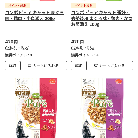
コンボ ピュア キャット まぐろ
コンボ ピュア キャット 避妊・
味・鶏肉・小魚添え 200g
去勢後用 まぐろ味・鶏肉・かつ
お節添え 200g
420
420
円
円
(送料別・税込)
(送料別・税込)
獲得ポイント :
4
獲得ポイント :
4
詳細
カートに入れる
詳細
カートに入れる