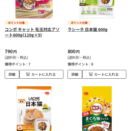
コンボ キャット 毛玉対応アソ
ラシーネ 日本猫 600g
ート600g(120g×5)
790
800
円
円
(送料別・税込)
(送料別・税込)
獲得ポイント :
7
獲得ポイント :
8
詳細
カートに入れる
詳細
カートに入れる