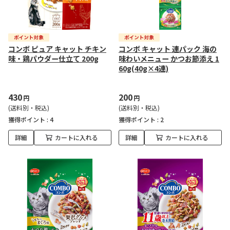
コンボ ピュア キャット チキン
コンボ キャット 連パック 海の
味・鶏パウダー仕立て 200g
味わいメニュー かつお節添え 1
60g(40g×4連)
430
200
円
円
(送料別・税込)
(送料別・税込)
獲得ポイント :
4
獲得ポイント :
2
詳細
カートに入れる
詳細
カートに入れる