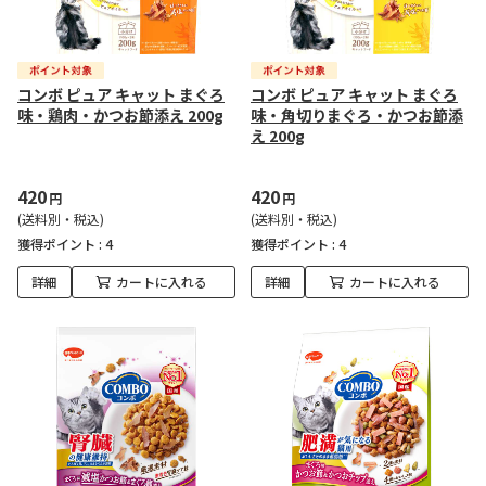
コンボ ピュア キャット まぐろ
コンボ ピュア キャット まぐろ
味・鶏肉・かつお節添え 200g
味・角切りまぐろ・かつお節添
え 200g
420
420
円
円
(送料別・税込)
(送料別・税込)
獲得ポイント :
4
獲得ポイント :
4
詳細
カートに入れる
詳細
カートに入れる