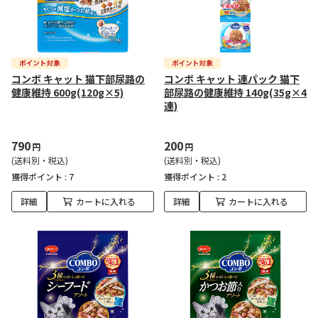
コンボ キャット 猫下部尿路の
コンボ キャット 連パック 猫下
健康維持 600g(120g×5)
部尿路の健康維持 140g(35g×4
連)
790
200
円
円
(送料別・税込)
(送料別・税込)
獲得ポイント :
7
獲得ポイント :
2
詳細
カートに入れる
詳細
カートに入れる