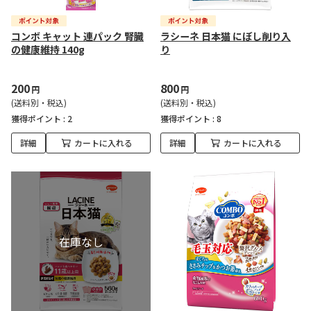
コンボ キャット 連パック 腎臓
ラシーネ 日本猫 にぼし削り入
の健康維持 140g
り
200
800
円
円
(送料別・税込)
(送料別・税込)
獲得ポイント :
2
獲得ポイント :
8
詳細
カートに入れる
詳細
カートに入れる