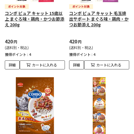
コンボ ピュア キャット 15歳以
コンボ ピュア キャット 毛玉排
上 まぐろ味・鶏肉・かつお節添
出サポート まぐろ味・鶏肉・か
え 200g
つお節添え 200g
420
420
円
円
(送料別・税込)
(送料別・税込)
獲得ポイント :
4
獲得ポイント :
4
詳細
カートに入れる
詳細
カートに入れる