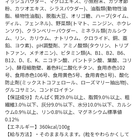
ィッシュパウダー、マグロエキス、小魚粉末、カツオ節
粉、カツオエキス、シラスパウダー)、油脂類(動物性油
脂、植物性油脂)、脱脂大豆、オリゴ糖、ハーブ(タイム、
ディル、フェンネル)、野菜類(トマト、ニンジン、ホウレ
ンソウ)、クランベリーパウダー、ミネラル類(カルシウ
ム、リン、カリウム、ナトリウム、クロライド、銅、亜
鉛、ヨウ素)、pH調整剤、アミノ酸類(タウリン、トリプ
トファン、メチオニン)、ビタミン類(A、B1、B2、B6、
B12、D、E、K、ニコチン酸、パントテン酸、葉酸、コリ
ン)、酵母細胞壁、着色料(二酸化チタン、食用赤色102
号、食用赤色106号、食用黄色5号、食用青色1号)、酸化
防止剤(ミックストコフェロール、ローズマリー抽出物)、
グルコサミン、コンドロイチン
【保証成分】たんぱく質29.0％以上、脂質9.0％以上、粗
繊維3.0％以下、灰分9.0％以下、水分10.0％以下、カルシ
ウム0.9％以上、リン0.8％以上、マグネシウム標準値
0.12％
【エネルギー】360kcal/100g
【給与方法】・そのまま与えます。(粒をやわらかくして