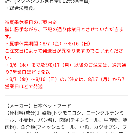
計。(マグネシウム含有量0.12％:標準値)
・総合栄養食。
※夏季休業日のご案内※
誠に勝手ながら、下記の通り休業日とさせていただきま
す。
・夏季休業期間：8/7（金）～8/16（日）
ご注文日によって発送日が異なりますのでご了承くださ
い。
・8/6（木）まで及び8/17（月）以降のご注文は、通常通
り7営業日ほどで発送
・8/7（金）～8/16（日）のご注文は、8/17（月）から7
営業日ほどで発送
【メーカー】日本ペットフード
【原材料(成分)】穀類(トウモロコシ、コーングルテンミ
ール、小麦粉、パン粉)、肉類(チキンミール、牛肉粉、豚
肉粉)、魚介類(フィッシュミール、小魚、カツオブシ、フ