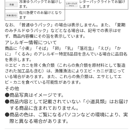
冷凍ゆうパックでお届けし
レターパックライトでお届け
ます。
します
佐川急便でのお届けとなり
ます
なお、「普通ゆうパック」の場合は表示しません。また、「夏期
のみチルドゆうパック」などとなる場合は、記号での表示はせ
ず、商品内容欄にその旨を表示しています。
アレルギー情報について
商品に「小麦」「そば」「卵」「乳」「落花生」「えび」「か
に」「くるみ」のアレルギー特定8品目を含んでいる場合に品目名
を表示します。
※エビ・カニを除く魚介類（これらの魚介類を原材料として製造
された加工品も含む）は、漁獲漁法によりエビ・カニが混じって
いる場合があります。 また、これらの魚介類は、エサとしてエ
ビ・カニを食べている可能性があります。
その他
商品写真はイメージです。
商品内容として記載されていない「小道具類」はお届け
する商品に含まれておりません。
商品の色は、ご覧になるパソコンなどの環境により、実
際と異なる場合があります。