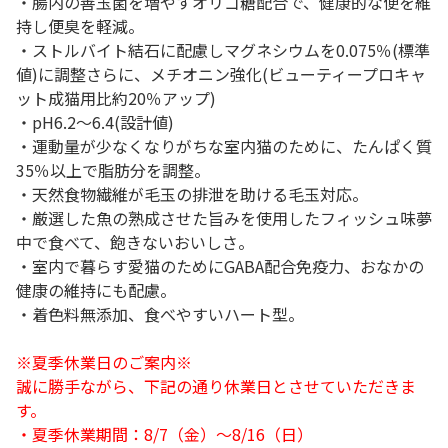
・腸内の善玉菌を増やすオリゴ糖配合で、健康的な便を維
持し便臭を軽減。
・ストルバイト結石に配慮しマグネシウムを0.075％(標準
値)に調整さらに、メチオニン強化(ビューティープロキャ
ット成猫用比約20％アップ)
・pH6.2～6.4(設計値)
・運動量が少なくなりがちな室内猫のために、たんぱく質
35％以上で脂肪分を調整。
・天然食物繊維が毛玉の排泄を助ける毛玉対応。
・厳選した魚の熟成させた旨みを使用したフィッシュ味夢
中で食べて、飽きないおいしさ。
・室内で暮らす愛猫のためにGABA配合免疫力、おなかの
健康の維持にも配慮。
・着色料無添加、食べやすいハート型。
※夏季休業日のご案内※
誠に勝手ながら、下記の通り休業日とさせていただきま
す。
・夏季休業期間：8/7（金）～8/16（日）