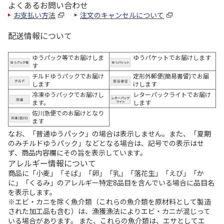
よくあるお問い合わせ
お支払い方法
注文のキャンセルについて
配送情報について
ゆうパック等でお届けしま
ゆうパケットでお届けします
す
チルドゆうパックでお届け
定形外郵便(簡易書留)でお届
します
けします
冷凍ゆうパックでお届けし
レターパックライトでお届け
ます。
します
佐川急便でのお届けとなり
ます
なお、「普通ゆうパック」の場合は表示しません。また、「夏期
のみチルドゆうパック」などとなる場合は、記号での表示はせ
ず、商品内容欄にその旨を表示しています。
アレルギー情報について
商品に「小麦」「そば」「卵」「乳」「落花生」「えび」「か
に」「くるみ」のアレルギー特定8品目を含んでいる場合に品目名
を表示します。
※エビ・カニを除く魚介類（これらの魚介類を原材料として製造
された加工品も含む）は、漁獲漁法によりエビ・カニが混じって
いる場合があります。 また、これらの魚介類は、エサとしてエ