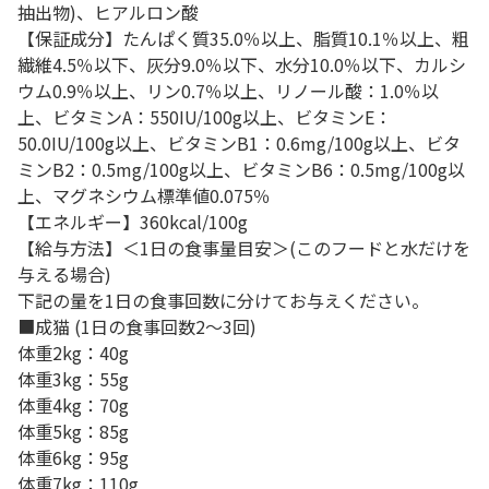
抽出物)、ヒアルロン酸
【保証成分】たんぱく質35.0％以上、脂質10.1％以上、粗
繊維4.5％以下、灰分9.0％以下、水分10.0％以下、カルシ
ウム0.9％以上、リン0.7％以上、リノール酸：1.0％以
上、ビタミンA：550IU/100g以上、ビタミンE：
50.0IU/100g以上、ビタミンB1：0.6mg/100g以上、ビタ
ミンB2：0.5mg/100g以上、ビタミンB6：0.5mg/100g以
上、マグネシウム標準値0.075％
【エネルギー】360kcal/100g
【給与方法】＜1日の食事量目安＞(このフードと水だけを
与える場合)
下記の量を1日の食事回数に分けてお与えください。
■成猫 (1日の食事回数2～3回)
体重2kg：40g
体重3kg：55g
体重4kg：70g
体重5kg：85g
体重6kg：95g
体重7kg：110g