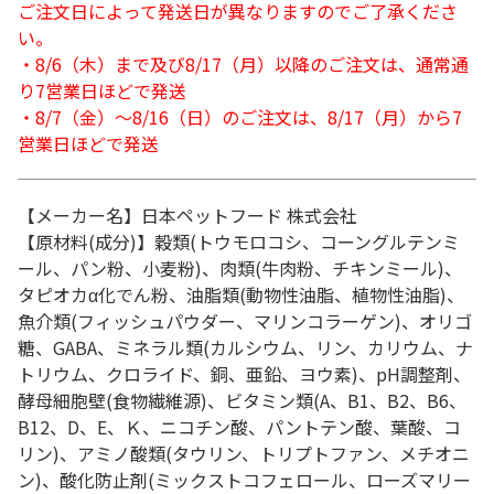
ご注文日によって発送日が異なりますのでご了承くださ
い。
・8/6（木）まで及び8/17（月）以降のご注文は、通常通
り7営業日ほどで発送
・8/7（金）～8/16（日）のご注文は、8/17（月）から7
営業日ほどで発送
【メーカー名】日本ペットフード 株式会社
【原材料(成分)】穀類(トウモロコシ、コーングルテンミ
ール、パン粉、小麦粉)、肉類(牛肉粉、チキンミール)、
タピオカα化でん粉、油脂類(動物性油脂、植物性油脂)、
魚介類(フィッシュパウダー、マリンコラーゲン)、オリゴ
糖、GABA、ミネラル類(カルシウム、リン、カリウム、ナ
トリウム、クロライド、銅、亜鉛、ヨウ素)、pH調整剤、
酵母細胞壁(食物繊維源)、ビタミン類(A、B1、B2、B6、
B12、D、E、Ｋ、ニコチン酸、パントテン酸、葉酸、コ
リン)、アミノ酸類(タウリン、トリプトファン、メチオニ
ン)、酸化防止剤(ミックストコフェロール、ローズマリー