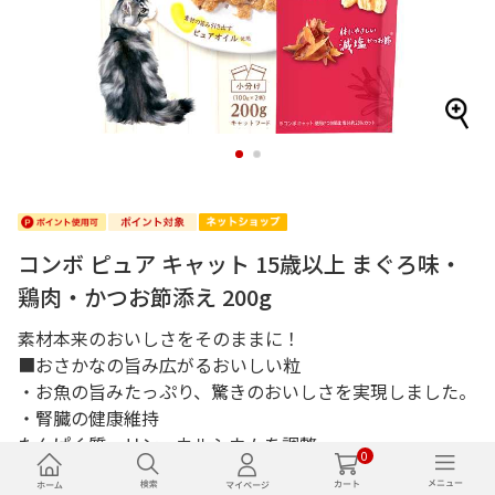
1
2
コンボ ピュア キャット 15歳以上 まぐろ味・
鶏肉・かつお節添え 200g
素材本来のおいしさをそのままに！
■おさかなの旨み広がるおいしい粒
・お魚の旨みたっぷり、驚きのおいしさを実現しました。
・腎臓の健康維持
たんぱく質、リン、カルシウムを調整。
0
低マグネシウム設計。含有量0.11％(標準値)