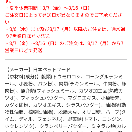
す。
・夏季休業期間：8/7（金）～8/16（日）
ご注文日によって発送日が異なりますのでご了承くださ
い。
・8/6（木）まで及び8/17（月）以降のご注文は、通常通
り7営業日ほどで発送
・8/7（金）～8/16（日）のご注文は、8/17（月）から7
営業日ほどで発送
【メーカー】日本ペットフード
【原材料(成分)】穀類(トウモロコシ、コーングルテンミ
ール、小麦粉、パン粉)、肉類(チキンミール、牛肉粉、豚
肉粉)、魚介類(フィッシュミール、カツオ加工品(熟成カ
ツオ)、フィッシュパウダー、マグロエキス、小魚粉末、
カツオ節粉、カツオエキス、シラスパウダー)、油脂類(動
物性油脂、植物性油脂)、脱脂大豆、オリゴ糖、ハーブ(タ
イム、ディル、フェンネル)、野菜類(トマト、ニンジン、
ホウレンソウ)、クランベリーパウダー、ミネラル類(カル