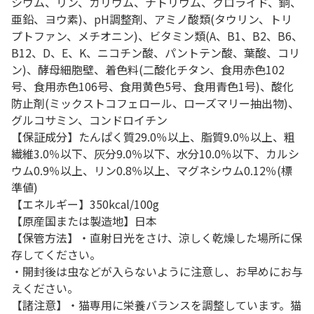
シウム、リン、カリウム、ナトリウム、クロライド、銅、
亜鉛、ヨウ素)、pH調整剤、アミノ酸類(タウリン、トリ
プトファン、メチオニン)、ビタミン類(A、B1、B2、B6、
B12、D、E、K、ニコチン酸、パントテン酸、葉酸、コリ
ン)、酵母細胞壁、着色料(二酸化チタン、食用赤色102
号、食用赤色106号、食用黄色5号、食用青色1号)、酸化
防止剤(ミックストコフェロール、ローズマリー抽出物)、
グルコサミン、コンドロイチン
【保証成分】たんぱく質29.0％以上、脂質9.0％以上、粗
繊維3.0％以下、灰分9.0％以下、水分10.0％以下、カルシ
ウム0.9％以上、リン0.8％以上、マグネシウム0.12％(標
準値)
【エネルギー】350kcal/100g
【原産国または製造地】日本
【保管方法】・直射日光をさけ、涼しく乾燥した場所に保
存してください。
・開封後は虫などが入らないように注意し、お早めにお与
えください。
【諸注意】・猫専用に栄養バランスを調整しています。猫