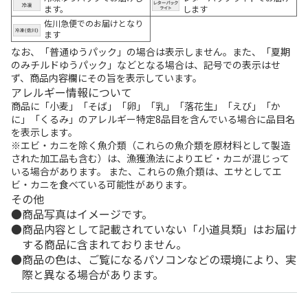
ます。
します
佐川急便でのお届けとなり
ます
なお、「普通ゆうパック」の場合は表示しません。また、「夏期
のみチルドゆうパック」などとなる場合は、記号での表示はせ
ず、商品内容欄にその旨を表示しています。
アレルギー情報について
商品に「小麦」「そば」「卵」「乳」「落花生」「えび」「か
に」「くるみ」のアレルギー特定8品目を含んでいる場合に品目名
を表示します。
※エビ・カニを除く魚介類（これらの魚介類を原材料として製造
された加工品も含む）は、漁獲漁法によりエビ・カニが混じって
いる場合があります。 また、これらの魚介類は、エサとしてエ
ビ・カニを食べている可能性があります。
その他
商品写真はイメージです。
商品内容として記載されていない「小道具類」はお届け
する商品に含まれておりません。
商品の色は、ご覧になるパソコンなどの環境により、実
際と異なる場合があります。