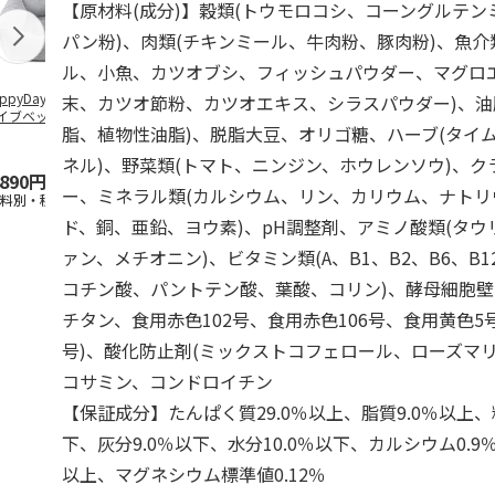
【原材料(成分)】穀類(トウモロコシ、コーングルテ
パン粉)、肉類(チキンミール、牛肉粉、豚肉粉)、魚介
ル、小魚、カツオブシ、フィッシュパウダー、マグロ
ppyDays 2wayド
獣医師開発 ニオイ
デオトイレ 飛び散
無添加良品 
末、カツオ節粉、カツオエキス、シラスパウダー)、油
イブベッド グレ
をとる砂専用 猫ト
らない消臭・抗菌サ
ムデンタルコ
脂、植物性油脂)、脱脂大豆、オリゴ糖、ハーブ(タイ
イレ ナチュラルグ
ンド 4L
ぐるぐるボー
レー
…
ネル)、野菜類(トマト、ニンジン、ホウレンソウ)、
,890円
1,550円
1,320円
470円
ー、ミネラル類(カルシウム、リン、カリウム、ナトリ
送料別・税込)
(送料別・税込)
(送料別・税込)
(送料別・税込
ド、銅、亜鉛、ヨウ素)、pH調整剤、アミノ酸類(タウ
ァン、メチオニン)、ビタミン類(A、B1、B2、B6、B1
コチン酸、パントテン酸、葉酸、コリン)、酵母細胞壁
チタン、食用赤色102号、食用赤色106号、食用黄色5
号)、酸化防止剤(ミックストコフェロール、ローズマ
コサミン、コンドロイチン
【保証成分】たんぱく質29.0％以上、脂質9.0％以上、
下、灰分9.0％以下、水分10.0％以下、カルシウム0.9
以上、マグネシウム標準値0.12％