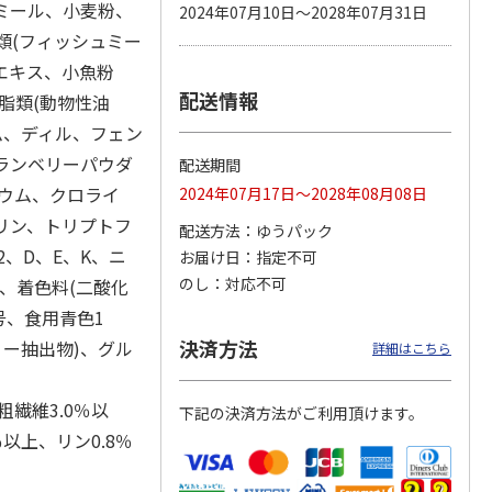
ンミール、小麦粉、
2024年07月10日～2028年07月31日
類(フィッシュミー
エキス、小魚粉
配送情報
カムカ
銀のスプーン パウ
ペット線香 虹のか
CIAO 香り立つクラ
脂類(動物性油
ーン
チ 健康に育つ子ね
なた フルーティフ
ンキー ちゅ～る和
ム、ディル、フェン
ン型 S
こ用 まぐろ・かつ
ローラルの香り
えBOX とりささ
…
おに
…
クランベリーパウダ
配送期間
120円
590円
380円
ウム、クロライ
2024年07月17日～2028年08月08日
)
(送料別・税込)
(送料別・税込)
(送料別・税込)
リン、トリプトフ
配送方法
ゆうパック
2、D、E、K、ニ
お届け日
指定不可
のし
対応不可
、着色料(二酸化
号、食用青色1
決済方法
リー抽出物)、グル
詳細はこちら
粗繊維3.0％以
下記の決済方法がご利用頂けます。
％以上、リン0.8％