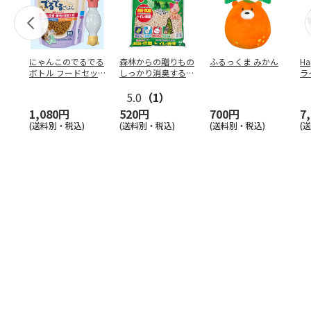
にゃんこのでるでる
森林からの贈りもの
ふるっくま みかん
Ha
ボトル フードセッ
しっかり消臭するひ
ラ
ト
のきの猫砂 7L
ー
5.0
（1）
1,080円
520円
700円
7
(送料別・税込)
(送料別・税込)
(送料別・税込)
(