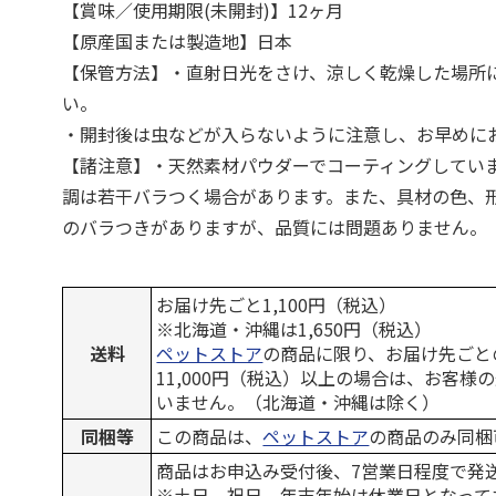
【賞味／使用期限(未開封)】12ヶ月
【原産国または製造地】日本
【保管方法】・直射日光をさけ、涼しく乾燥した場所
い。
・開封後は虫などが入らないように注意し、お早めに
【諸注意】・天然素材パウダーでコーティングしてい
調は若干バラつく場合があります。また、具材の色、
のバラつきがありますが、品質には問題ありません。
お届け先ごと1,100円（税込）
※北海道・沖縄は1,650円（税込）
送料
ペットストア
の商品に限り、お届け先ごと
11,000円（税込）以上の場合は、お客様
いません。（北海道・沖縄は除く）
同梱等
この商品は、
ペットストア
の商品のみ同梱
商品はお申込み受付後、7営業日程度で発
※土日、祝日、年末年始は休業日となって