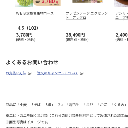
ＷＥＢ定期便果物コース
プレゼンテージ エクセレン
アンリ
ト アレグロ
エ プ
１６個
4.5
（102）
3,780円
28,490円
2,49
(送料・税込)
(送料別・税込)
(送料・
よくあるお問い合わせ
お支払い方法
注文のキャンセルについて
商品に「小麦」「そば」「卵」「乳」「落花生」「えび」「かに」「くるみ」
※エビ・カニを除く魚介類（これらの魚介類を原材料として製造された加工品
※商品写真はイメージです。