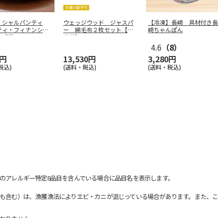
・シャルパンティ
ウェッジウッド ジャスパ
【冷凍】長崎 具材付き長
ティ・フィナンシェ
ー 綿毛布２枚セット【慶
崎ちゃんぽん
入【慶
…
事用】
4.6
（8）
0円
13,530円
3,280円
税込)
(送料・税込)
(送料・税込)
のアレルギー特定8品目を含んでいる場合に品目名を表示します。
も含む）は、漁獲漁法によりエビ・カニが混じっている場合があります。また、こ