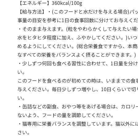
【エネルギー】360kcal/100g
【給与方法】・(このフードと水だけを与える場合)パ
事量の目安を参考に1日の食事回数に分けてお与えく
・そのまま与えます。(粒をやわらかくして与えたい場
水をヒタヒタ程度に加え、ふやかしてください。)い
めるようにしてください。(総合栄養食ですから、本
なすべての栄養をバランスよく摂ることができます。)
・少しずつ何回も食べる習性に合わせて、1日量を分
い。
このフードを食べるのが初めての時は、いままでの食
与えください。毎日少しずつ増やし、10日くらいで切
い。
・缶詰などの副食、おやつ等をあげる場合は、カロリ
ないよう、フードの量を調節してください。
・猫専用に栄養バランスを調整しています。猫以外に
さい。