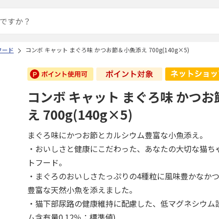
フード
コンボ キャット まぐろ味 かつお節＆小魚添え 700g(140g×5)
コンボ キャット まぐろ味 かつ
え 700g(140g×5)
まぐろ味にかつお節とカルシウム豊富な小魚添え。
・おいしさと健康にこだわった、あなたの大切な猫ち
トフード。
・まぐろのおいしさたっぷりの4種粒に風味豊かなか
豊富な天然小魚を添えました。
・猫下部尿路の健康維持に配慮した、低マグネシウム
ム含有量0.12％：標準値)