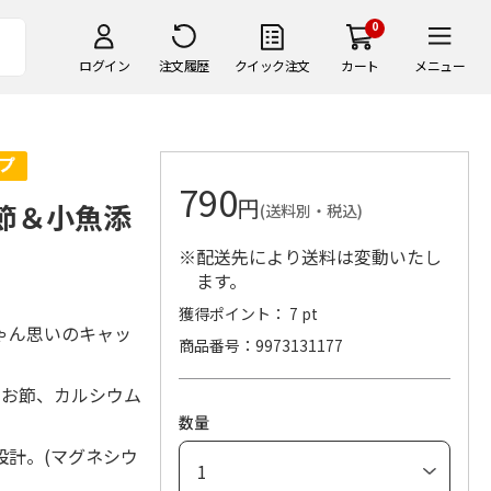
0
ログイン
注文履歴
クイック注文
カート
メニュー
790
円
お節＆小魚添
(送料別・税込)
※配送先により送料は変動いたし
ます。
獲得ポイント： 7 pt
ゃん思いのキャッ
商品番号
9973131177
つお節、カルシウム
数量
設計。(マグネシウ