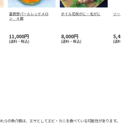
富良野パールレッドメロ
ボイル花咲がに・毛がに
ソーセージ
ン ４個
11,000円
8,000円
5,400円
(送料・税込)
(送料・税込)
(送料・税込)
れらの魚介類は、エサとしてエビ・カニを食べている可能性があります。