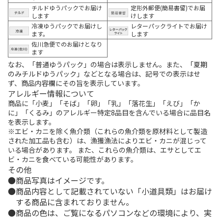
チルドゆうパックでお届け
定形外郵便(簡易書留)でお届
します
けします
冷凍ゆうパックでお届けし
レターパックライトでお届け
ます。
します
佐川急便でのお届けとなり
ます
なお、「普通ゆうパック」の場合は表示しません。また、「夏期
のみチルドゆうパック」などとなる場合は、記号での表示はせ
ず、商品内容欄にその旨を表示しています。
アレルギー情報について
商品に「小麦」「そば」「卵」「乳」「落花生」「えび」「か
に」「くるみ」のアレルギー特定8品目を含んでいる場合に品目名
を表示します。
※エビ・カニを除く魚介類（これらの魚介類を原材料として製造
された加工品も含む）は、漁獲漁法によりエビ・カニが混じって
いる場合があります。 また、これらの魚介類は、エサとしてエ
ビ・カニを食べている可能性があります。
その他
商品写真はイメージです。
商品内容として記載されていない「小道具類」はお届け
する商品に含まれておりません。
商品の色は、ご覧になるパソコンなどの環境により、実