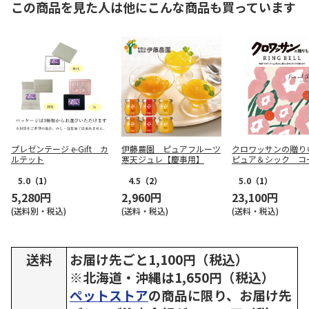
この商品を見た人は他にこんな商品も買っています
プレゼンテージ e-Gift カ
伊藤農園 ピュアフルーツ
クロワッサンの贈
ルテット
寒天ジュレ【慶事用】
ピュア＆シック コ
【弔事用】
5.0
（1）
4.5
（2）
5.0
（1）
5,280円
2,960円
23,100円
(送料別・税込)
(送料・税込)
(送料・税込)
送料
お届け先ごと1,100円（税込）
※北海道・沖縄は1,650円（税込）
ペットストア
の商品に限り、お届け先