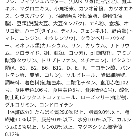
ブシ、フィッシュパウダー、魚肉すり身(鮭を含む)、鮭エ
キス、マグロエキス、小魚粉末、カツオ節粉、カツオエキ
ス、シラスパウダー)、油脂類(動物性油脂、植物性油
脂)、豆類(脱脂大豆、大豆タンパク)、でん粉、食塩、オ
リゴ糖、ハーブ(タイム、ディル、フェンネル)、野菜類(ト
マト、ニンジン、ホウレンソウ)、クランベリーパウダ
ー、ミネラル類(カルシウム、リン、カリウム、ナトリウ
ム、クロライド、銅、亜鉛、ヨウ素)、pH調整剤、アミノ
酸類(タウリン、トリプトファン、メチオニン)、ビタミン
類(A、B1、B2、B6、B12、D、E、K、ニコチン酸、パン
トテン酸、葉酸、コリン)、ソルビトール、酵母細胞壁、
調味料、着色料(紅麹色素、二酸化チタン、食用赤色102
号、食用赤色106号、食用黄色5号、食用青色1号)、酸化
防止剤(ミックストコフェロール、ローズマリー抽出物)、
グルコサミン、コンドロイチン
【保証成分】たんぱく質29.0％以上、脂質9.0％以上、粗
繊維3.0％以下、灰分9.0％以下、水分10.0％以下、カルシ
ウム0.9％以上、リン0.8％以上、マグネシウム標準値
0.12％