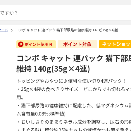
フード
コンボ キャット 連パック 猫下部尿路の健康維持 140g(35g×4連)
コンボ キャット 連パック 猫下
維持 140g(35g×4連)
トッピングやおやつに♪便利な使い切り4連パック！
・35g×4袋の食べきりサイズ。どこからでも切れる
用。
・猫下部尿路の健康維持に配慮した、低マグネシウム
ム含有量0.08％:標準値)
・おいしさそのままミネラル成分を調整し、尿石の形
・まぐろ味に塩分約25％カットの減塩かつお節を添え