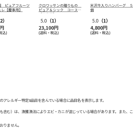
園 ピュアフルーツ
クロワッサンの贈りもの
米沢牛入りハンバーグ ５
ュレ【慶事用】
ピュア＆シック コース
個
【弔事用】
2）
5.0
（1）
5.0
（1）
0円
23,100円
4,800円
税込)
(送料・税込)
(送料・税込)
のアレルギー特定8品目を含んでいる場合に品目名を表示します。
も含む）は、漁獲漁法によりエビ・カニが混じっている場合があります。また、こ
おりません。