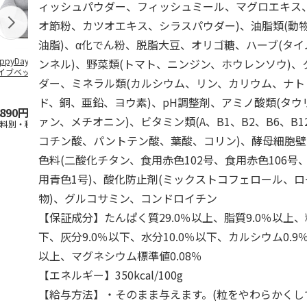
ィッシュパウダー、フィッシュミール、マグロエキス
オ節粉、カツオエキス、シラスパウダー)、油脂類(動
油脂)、α化でん粉、脱脂大豆、オリゴ糖、ハーブ(タ
ppyDays 2wayド
獣医師開発 ニオイ
デオトイレ 飛び散
無添加良品 
ンネル)、野菜類(トマト、ニンジン、ホウレンソウ)
イブベッド グレ
をとる砂専用 猫ト
らない消臭・抗菌サ
ムデンタルコ
ダー、ミネラル類(カルシウム、リン、カリウム、ナ
イレ ナチュラルグ
ンド 4L
ぐるぐるボー
レー
…
ド、銅、亜鉛、ヨウ素)、pH調整剤、アミノ酸類(タウ
,890円
1,550円
1,320円
470円
ァン、メチオニン)、ビタミン類(A、B1、B2、B6、B1
送料別・税込)
(送料別・税込)
(送料別・税込)
(送料別・税込
コチン酸、パントテン酸、葉酸、コリン)、酵母細胞壁
色料(二酸化チタン、食用赤色102号、食用赤色106号
用青色1号)、酸化防止剤(ミックストコフェロール、
物)、グルコサミン、コンドロイチン
【保証成分】たんぱく質29.0％以上、脂質9.0％以上、
下、灰分9.0％以下、水分10.0％以下、カルシウム0.9
以上、マグネシウム標準値0.08％
【エネルギー】350kcal/100g
【給与方法】・そのまま与えます。(粒をやわらかくし