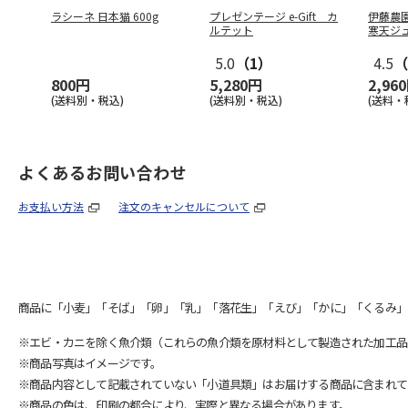
ラシーネ 日本猫 600g
プレゼンテージ e-Gift カ
伊藤農
ルテット
寒天ジ
5.0
（1）
4.5
（
800円
5,280円
2,96
(送料別・税込)
(送料別・税込)
(送料・
よくあるお問い合わせ
お支払い方法
注文のキャンセルについて
商品に「小麦」「そば」「卵」「乳」「落花生」「えび」「かに」「くるみ」
※エビ・カニを除く魚介類（これらの魚介類を原材料として製造された加工品
※商品写真はイメージです。
※商品内容として記載されていない「小道具類」はお届けする商品に含まれて
※商品の色は、印刷の都合により、実際と異なる場合があります。