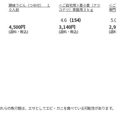
讃岐うどん（つゆ付） １
＜ご自宅用＞夏小夏（ナツ
＜ご自宅用
０人前
コナツ）家庭用３ｋｇ
専門店宇都
肉餃子
4.6
（154）
5.0
（1）
4,500円
3,140円
2,980円
(送料・税込)
(送料・税込)
(送料・税込)
れらの魚介類は、エサとしてエビ・カニを食べている可能性があります。