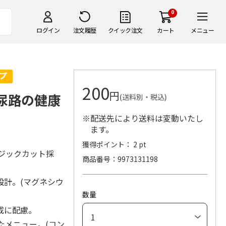
0
ログイン
注文履歴
クイック注文
カート
メニュー
200
円
部尿路の健康
(送料別・税込)
※配送先により送料は変動いたし
ます。
獲得ポイント： 2 pt
マジックカット採
商品番号
9973131198
設計。(マグネシウ
数量
成に配慮。
たメニュー。(コン