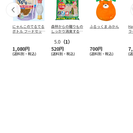
にゃんこのでるでる
森林からの贈りもの
ふるっくま みかん
Ha
ボトル フードセッ
しっかり消臭するひ
ラ
ト
のきの猫砂 7L
ー
5.0
（1）
1,080円
520円
700円
7
(送料別・税込)
(送料別・税込)
(送料別・税込)
(