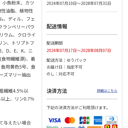
、小魚粉末、カツ
2024年07月10日～2028年07月31日
物性油脂、植物性
イム、ディル、フェ
配送情報
カムカ
銀のスプーン パウ
ペット線香 虹のか
CIAO 香り立つクラ
、クランベリーパウ
ーン
チ 健康に育つ子ね
なた フルーティフ
ンキー ちゅ～る和
トリウム、クロライ
ン型 S
こ用 まぐろ・かつ
ローラルの香り
えBOX とりささ
…
おに
…
リン、トリプトフ
配送期間
120円
590円
380円
2、D、E、K、ニ
2024年07月17日～2028年08月07日
)
(送料別・税込)
(送料別・税込)
(送料別・税込)
(食物繊維源)、着
配送方法
ゆうパック
、食用黄色5号、食
お届け日
指定不可
のし
対応不可
ローズマリー抽出
決済方法
粗繊維4.5％以
詳細はこちら
％以上、リン0.7％
下記の決済方法がご利用頂けます。
て与えたい場合