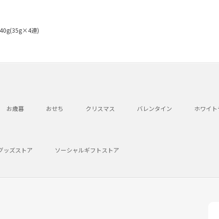
g(35g×4連)
お歳暮
おせち
クリスマス
バレンタイン
ホワイト
グッズストア
ソーシャルギフトストア