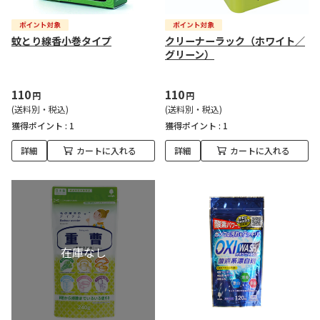
蚊とり線香小巻タイプ
クリーナーラック（ホワイト／
グリーン）
110
110
円
円
(送料別・税込)
(送料別・税込)
獲得ポイント :
1
獲得ポイント :
1
詳細
カートに入れる
詳細
カートに入れる