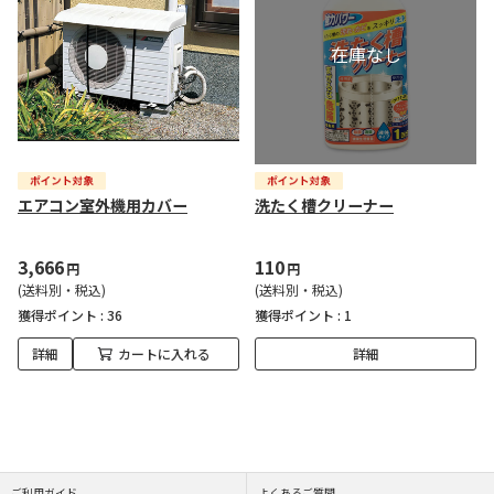
エアコン室外機用カバー
洗たく槽クリーナー
3,666
110
円
円
(送料別・税込)
(送料別・税込)
獲得ポイント :
36
獲得ポイント :
1
詳細
カートに入れる
詳細
ご利用ガイド
よくあるご質問