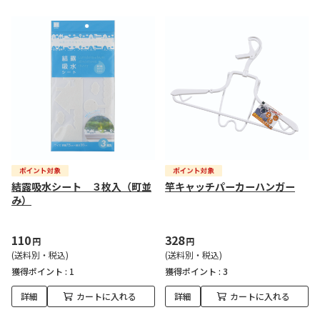
結露吸水シート ３枚入（町並
竿キャッチパーカーハンガー
み）
110
328
円
円
(送料別・税込)
(送料別・税込)
獲得ポイント :
1
獲得ポイント :
3
詳細
カートに入れる
詳細
カートに入れる