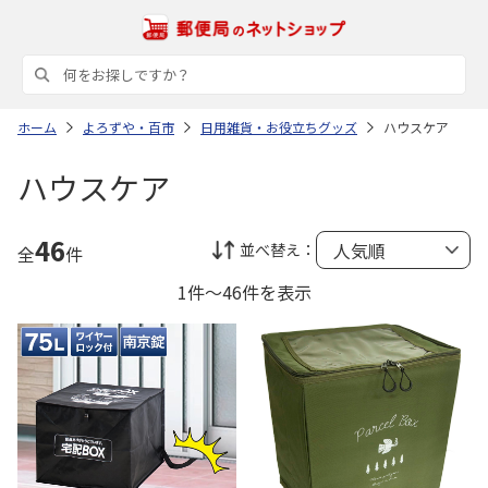
ホーム
よろずや・百市
日用雑貨・お役立ちグッズ
ハウスケア
ハウスケア
46
並べ替え：
全
件
1件～46件を表示