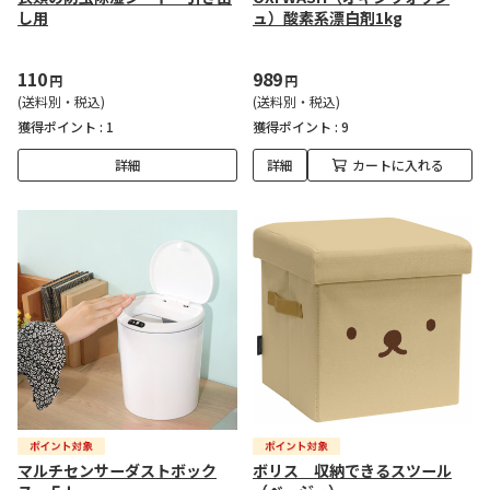
し用
ュ）酸素系漂白剤1kg
110
989
円
円
(送料別・税込)
(送料別・税込)
獲得ポイント :
1
獲得ポイント :
9
詳細
詳細
カートに入れる
マルチセンサーダストボック
ボリス 収納できるスツール