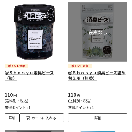
＠Ｓｈｏｓｙｕ消臭ビーズ
＠Ｓｈｏｓｙｕ消臭ビーズ詰め
（炭）
替え用（無香）
110
110
円
円
(送料別・税込)
(送料別・税込)
獲得ポイント :
1
獲得ポイント :
1
詳細
カートに入れる
詳細