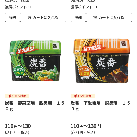
獲得ポイント :
1
獲得ポイント :
1
詳細
カートに入れる
詳細
カートに入れる
炭番 野菜室用 脱臭剤 １５
炭番 下駄箱用 脱臭剤 １５
０ｇ
０ｇ
110
～130円
110
～130円
円
円
(送料別・税込)
(送料別・税込)