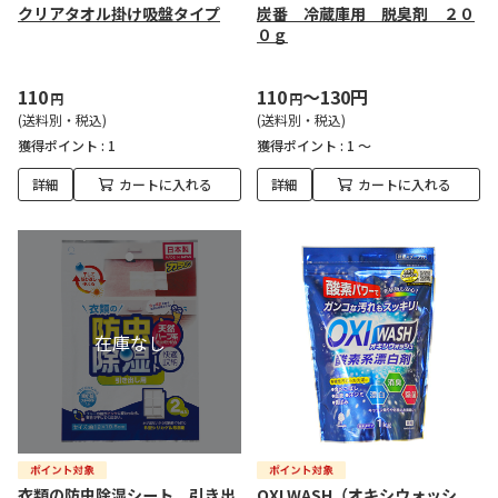
クリアタオル掛け吸盤タイプ
炭番 冷蔵庫用 脱臭剤 ２０
０ｇ
110
110
～130円
円
円
(送料別・税込)
(送料別・税込)
獲得ポイント :
1
獲得ポイント :
1 ～
詳細
カートに入れる
詳細
カートに入れる
衣類の防虫除湿シート 引き出
OXI WASH（オキシウォッシ