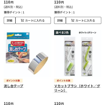
110
110
円
円
(送料別・税込)
(送料別・税込)
獲得ポイント :
1
獲得ポイント :
1
詳細
カートに入れる
詳細
カートに入れる
流し台テープ
Ｖカットブラシ（ホワイト／グ
リーン）
110
110
円
円