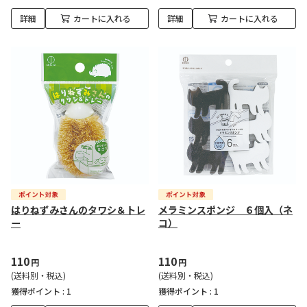
詳細
カートに入れる
詳細
カートに入れる
はりねずみさんのタワシ＆トレ
メラミンスポンジ ６個入（ネ
ー
コ）
110
110
円
円
(送料別・税込)
(送料別・税込)
獲得ポイント :
1
獲得ポイント :
1