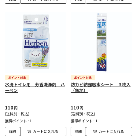
水洗トイレ用 芳香洗浄剤 ハ
防カビ結露吸水シート ３枚入
ーベン
（無地）
110
110
円
円
(送料別・税込)
(送料別・税込)
獲得ポイント :
1
獲得ポイント :
1
詳細
カートに入れる
詳細
カートに入れる