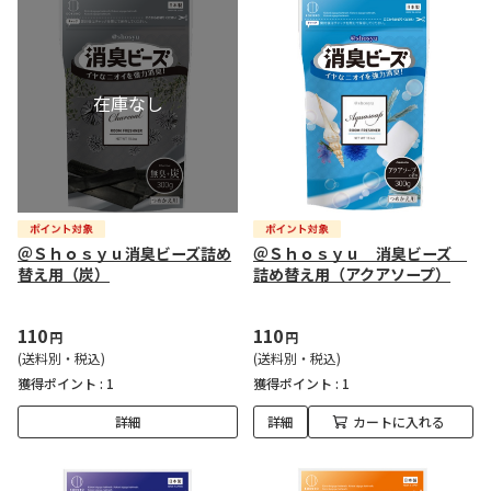
＠Ｓｈｏｓｙｕ消臭ビーズ詰め
＠Ｓｈｏｓｙｕ 消臭ビーズ
替え用（炭）
詰め替え用（アクアソープ）
110
110
円
円
(送料別・税込)
(送料別・税込)
獲得ポイント :
1
獲得ポイント :
1
詳細
詳細
カートに入れる