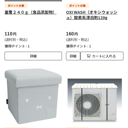
重曹２４０ｇ（食品添加物）
OXI WASH（オキシウォッシ
ュ）酸素系漂白剤120g
110
160
円
円
(送料別・税込)
(送料別・税込)
獲得ポイント :
1
獲得ポイント :
1
詳細
詳細
カートに入れる