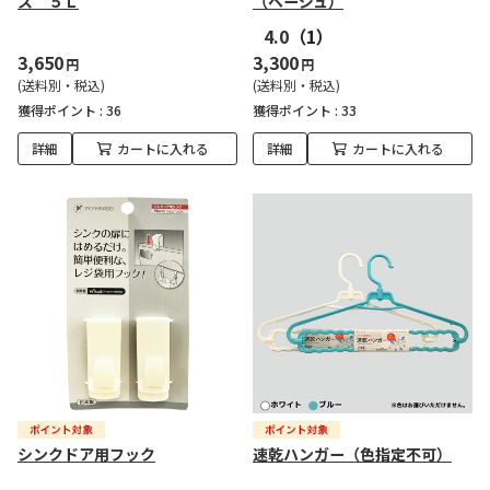
ス ５Ｌ
（ベージュ）
4.0
（1）
3,650
3,300
円
円
(送料別・税込)
(送料別・税込)
獲得ポイント :
36
獲得ポイント :
33
詳細
カートに入れる
詳細
カートに入れる
シンクドア用フック
速乾ハンガー（色指定不可）