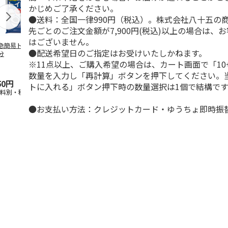
かじめご了承ください。
●送料：全国一律990円（税込）。株式会社八十五の
先ごとのご注文金額が7,900円(税込)以上の場合は、
はございません。
急簡易トイレ １
なごみぷち袋（指定
プチ袋小（指定不
固めてゲロケ
●配送希望日のご指定はお受けいたしかねます。
分
不可）
可）
吐物処理剤）
※11点以上、ご購入希望の場合は、カート画面で「10
数量を入力し「再計算」ボタンを押下してください。
50円
110円
110円
150円
トに入れる」ボタン押下時の数量選択は1個で結構です
送料別・税込)
(送料別・税込)
(送料別・税込)
(送料別・税込
●お支払い方法：クレジットカード・ゆうちょ即時振