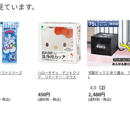
見ています。
ンファミリーズ
ハローキティ デントクリ
宅配ボックス 折り畳み 7
ア リテーナー・マウスピ
L
ース・入れ
…
4.0
（2）
450円
2,480円
・税込)
(送料別・税込)
(送料別・税込)