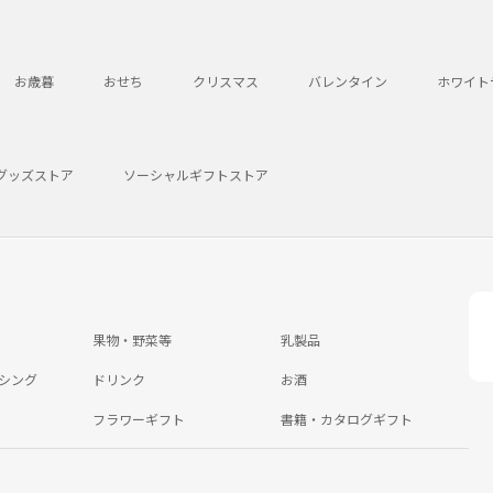
お歳暮
おせち
クリスマス
バレンタイン
ホワイト
グッズストア
ソーシャルギフトストア
果物・野菜等
乳製品
シング
ドリンク
お酒
フラワーギフト
書籍・カタログギフト