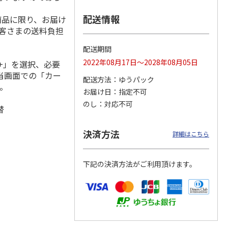
配送情報
商品に限り、お届け
お客さまの送料負担
ア（嘔
おにぎりデコパック
アロマ蚊取り線香
OXI WASH（オキシ
配送期間
丸型（サッカー）
ローズ
ウォッシュ）酸素系
2022年08月17日～2028年08月05日
漂白剤120g
+」を選択、必要
当画面での「カー
配送方法
ゆうパック
110円
110円
160円
。
お届け日
指定不可
)
(送料別・税込)
(送料別・税込)
(送料別・税込)
のし
対応不可
替
決済方法
詳細はこちら
下記の決済方法がご利用頂けます。