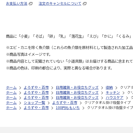
お支払い方法
注文のキャンセルについて
商品に「小麦」「そば」「卵」「乳」「落花生」「えび」「かに」「くるみ」
※エビ・カニを除く魚介類（これらの魚介類を原材料として製造された加工品
※商品写真はイメージです。
※商品内容として記載されていない「小道具類」はお届けする商品に含まれて
※商品の色は、印刷の都合により、実際と異なる場合があります。
ホーム
よろずや・百市
日用雑貨・お役立ちグッズ
収納
クリア
ホーム
よろずや・百市
日用雑貨・お役立ちグッズ
キッチン
ク
ホーム
よろずや・百市
日用雑貨・お役立ちグッズ
ハウスケア
ホーム
ショップ一覧
よろずや・百市
クリアタオル掛け吸盤タイプ
ホーム
よろずや・百市
100円ももいち
クリアタオル掛け吸盤タイ