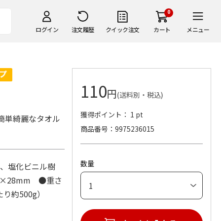
0
ログイン
注文履歴
クイック注文
カート
メニュー
110
円
(送料別・税込)
獲得ポイント： 1 pt
簡単綺麗なタオル
商品番号
9975236015
数量
ル、塩化ビニル樹
×28mm ●重さ
り約500g）