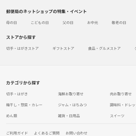
郵便局のネットショップの特集・イベント
母の日
こどもの日
父の日
お中元
敬老の日
ストアから探す
切手・はがきストア
ギフトストア
食品・グルメストア
カテゴリから探す
切手・はがき
海鮮お取り寄せ
肉お取り寄せ
梅干し・惣菜・カレー
ジャム・はちみつ
調味料・ドレッ
めん類
雑貨・日用品
スイーツ
ご利用ガイド
よくあるご質問
お問い合わせ