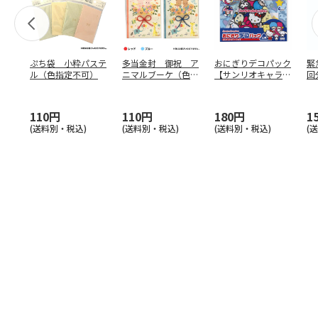
ぷち袋 小粋パステ
多当金封 御祝 ア
おにぎりデコパック
緊
ル（色指定不可）
ニマルブーケ（色指
【サンリオキャラク
回
定不可）
ターズ】
110円
110円
180円
1
(送料別・税込)
(送料別・税込)
(送料別・税込)
(