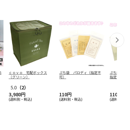
5
ｃｏｖｏ 宅配ボックス
ぷち袋 パロディ（指定不
ぷち袋 小
（グリーン）
可）
指定不可）
5.0
（2）
3,980円
110円
110円
(送料別・税込)
(送料別・税込)
(送料別・税込