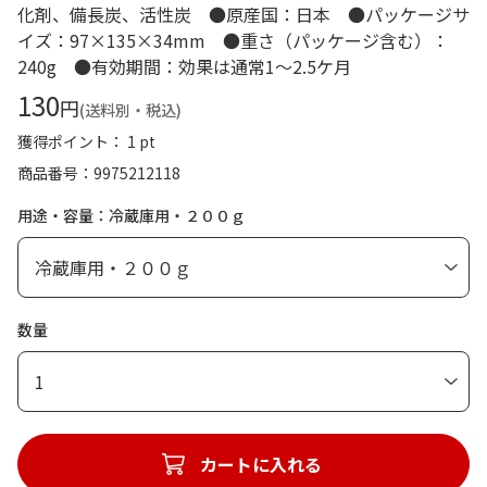
化剤、備長炭、活性炭 ●原産国：日本 ●パッケージサ
イズ：97×135×34mm ●重さ（パッケージ含む）：
240g ●有効期間：効果は通常1～2.5ケ月
130
円
(送料別・税込)
獲得ポイント： 1 pt
商品番号
9975212118
用途・容量：冷蔵庫用・２００ｇ
数量
1
カートに入れる