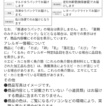
チルドゆうパックでお届け
定形外郵便(簡易書留)でお届
します
けします
冷凍ゆうパックでお届けし
レターパックライトでお届け
ます。
します
佐川急便でのお届けとなり
ます
なお、「普通ゆうパック」の場合は表示しません。また、「夏期
のみチルドゆうパック」などとなる場合は、記号での表示はせ
ず、商品内容欄にその旨を表示しています。
アレルギー情報について
商品に「小麦」「そば」「卵」「乳」「落花生」「えび」「か
に」「くるみ」のアレルギー特定8品目を含んでいる場合に品目名
を表示します。
※エビ・カニを除く魚介類（これらの魚介類を原材料として製造
された加工品も含む）は、漁獲漁法によりエビ・カニが混じって
いる場合があります。 また、これらの魚介類は、エサとしてエ
ビ・カニを食べている可能性があります。
その他
商品写真はイメージです。
商品内容として記載されていない「小道具類」はお届け
する商品に含まれておりません。
商品の色は、ご覧になるパソコンなどの環境により、実
際と異なる場合があります。