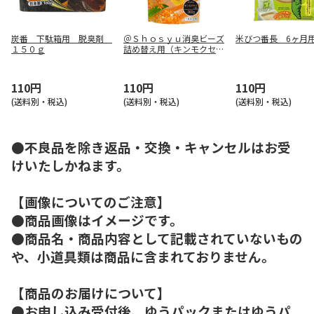
炭番 下駄箱用 脱臭剤
＠Ｓｈｏｓｙｕ消臭ビーズ
米びつ番長 6ヶ月
１５０ｇ
詰め替え用（キンモクセ
イ）
110円
110円
110円
(送料別・税込)
(送料別・税込)
(送料別・税込)
●不良品を除き返品・交換・キャンセルはお受
けいたしかねます。
【画像についてのご注意】
●商品画像はイメージです。
●商品名・商品内容として記載されていないもの
や、小道具類は商品に含まれておりません。
【商品のお届けについて】
●お申し込み受付後、ゆうパックまたはゆうパ