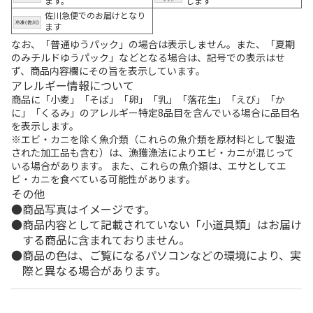
ます。
します
佐川急便でのお届けとなり
ます
なお、「普通ゆうパック」の場合は表示しません。また、「夏期
のみチルドゆうパック」などとなる場合は、記号での表示はせ
ず、商品内容欄にその旨を表示しています。
アレルギー情報について
商品に「小麦」「そば」「卵」「乳」「落花生」「えび」「か
に」「くるみ」のアレルギー特定8品目を含んでいる場合に品目名
を表示します。
※エビ・カニを除く魚介類（これらの魚介類を原材料として製造
された加工品も含む）は、漁獲漁法によりエビ・カニが混じって
いる場合があります。 また、これらの魚介類は、エサとしてエ
ビ・カニを食べている可能性があります。
その他
商品写真はイメージです。
商品内容として記載されていない「小道具類」はお届け
する商品に含まれておりません。
商品の色は、ご覧になるパソコンなどの環境により、実
際と異なる場合があります。