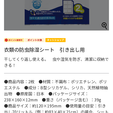
衣類の防虫除湿シート 引き出し用
干してくり返し使える。 虫や湿気を防ぎ、清潔に収納で
きる！
●商品内容：2枚 ●材質：不識布：ポリエチレン、ポリ
エステル ●成分：B型シリカゲル、シリカ、天然植物抽
出物 ●原産国：日本 ●パッケージサイズ：
238×160×12mm ●重さ（パッケージ含む）：39g
●商品サイズ：約120×195mm ●使用量の目安：引き
出し70リットル（例：約83×40×21cm）の場合、シート