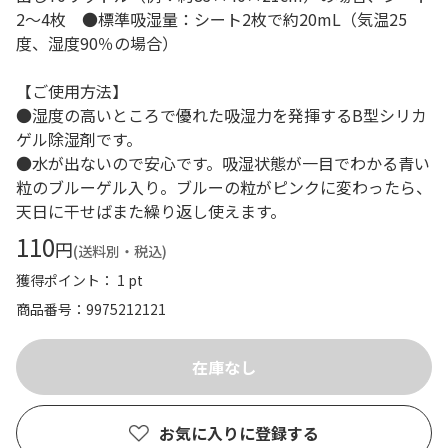
2～4枚 ●標準吸湿量：シート2枚で約20mL（気温25
度、湿度90％の場合）
【ご使用方法】
●湿度の高いところで優れた吸湿力を発揮するB型シリカ
ゲル除湿剤です。
●水が出ないので安心です。吸湿状態が一目でわかる青い
粒のブルーゲル入り。ブルーの粒がピンクに変わったら、
天日に干せばまた繰り返し使えます。
110
円
(送料別・税込)
獲得ポイント： 1 pt
商品番号
9975212121
お気に入りに登録する