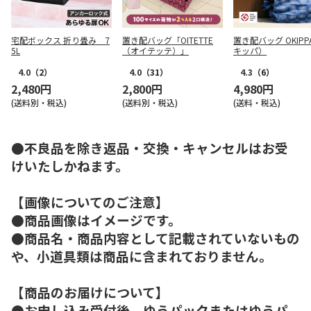
宅配ボックス 折り畳み 7
置き配バッグ「OITETTE
置き配バッグ OKIPP
5L
（オイテッテ）」
キッパ）
4.0
（2）
4.0
（31）
4.3
（6）
2,480円
2,800円
4,980円
(送料別・税込)
(送料別・税込)
(送料・税込)
●不良品を除き返品・交換・キャンセルはお受
けいたしかねます。
【画像についてのご注意】
●商品画像はイメージです。
●商品名・商品内容として記載されていないもの
や、小道具類は商品に含まれておりません。
【商品のお届けについて】
●お申し込み受付後、ゆうパックまたはゆうパ