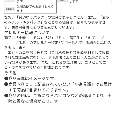
ます。
します
佐川急便でのお届けとなり
ます
なお、「普通ゆうパック」の場合は表示しません。また、「夏期
のみチルドゆうパック」などとなる場合は、記号での表示はせ
ず、商品内容欄にその旨を表示しています。
アレルギー情報について
商品に「小麦」「そば」「卵」「乳」「落花生」「えび」「か
に」「くるみ」のアレルギー特定8品目を含んでいる場合に品目名
を表示します。
※エビ・カニを除く魚介類（これらの魚介類を原材料として製造
された加工品も含む）は、漁獲漁法によりエビ・カニが混じって
いる場合があります。 また、これらの魚介類は、エサとしてエ
ビ・カニを食べている可能性があります。
その他
商品写真はイメージです。
商品内容として記載されていない「小道具類」はお届け
する商品に含まれておりません。
商品の色は、ご覧になるパソコンなどの環境により、実
際と異なる場合があります。