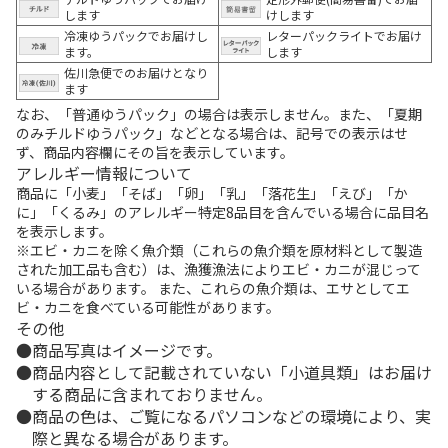
します
けします
冷凍ゆうパックでお届けし
レターパックライトでお届け
ます。
します
佐川急便でのお届けとなり
ます
なお、「普通ゆうパック」の場合は表示しません。また、「夏期
のみチルドゆうパック」などとなる場合は、記号での表示はせ
ず、商品内容欄にその旨を表示しています。
アレルギー情報について
商品に「小麦」「そば」「卵」「乳」「落花生」「えび」「か
に」「くるみ」のアレルギー特定8品目を含んでいる場合に品目名
を表示します。
※エビ・カニを除く魚介類（これらの魚介類を原材料として製造
された加工品も含む）は、漁獲漁法によりエビ・カニが混じって
いる場合があります。 また、これらの魚介類は、エサとしてエ
ビ・カニを食べている可能性があります。
その他
商品写真はイメージです。
商品内容として記載されていない「小道具類」はお届け
する商品に含まれておりません。
商品の色は、ご覧になるパソコンなどの環境により、実
際と異なる場合があります。