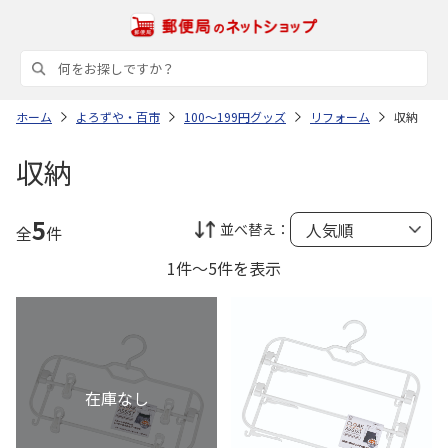
ホーム
よろずや・百市
100～199円グッズ
リフォーム
収納
収納
5
並べ替え：
全
件
1件～5件を表示