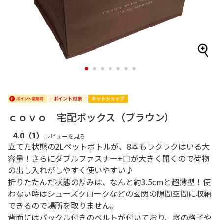
1
2
3
4
5
6
7
ｃｏｖｏ 宅配ボックス（ブラウン）
4.0
（1）
レビューを見る
立てた状態の2Lペットボトルが、8本もラクラクはいる大
容量！さらにダブルファスナー+口が大きく開くので荷物
の出し入れがしやすく使いやすい♪
折りたたんだ状態の厚みは、なんと約3.5cmと超薄型！使
わない時はシューズクロークなどの玄関の隙間空間に収納
できるので場所を取りません。
背面にはバックル付きのベルトが付いており、窓の格子や