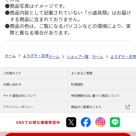
商品写真はイメージです。
商品内容として記載されていない「小道具類」はお届け
する商品に含まれておりません。
商品の色は、ご覧になるパソコンなどの環境により、実
際と異なる場合があります。
ホーム
よろずや・百市
日用雑貨・お役立ちグッズ
ハウスケア
ｃ
ホーム
ショップ一覧
ホーム
よろずや・百市
よろずや・百市
ｃｏ
ご利用ガイド
よくあるご質問
お問い合わせ
利用規約
サイト運営会社について
特定商取引法に基づく表記について
プライバシーポリシー
商品のご提案はこちら
SNSでお得な情報発信中