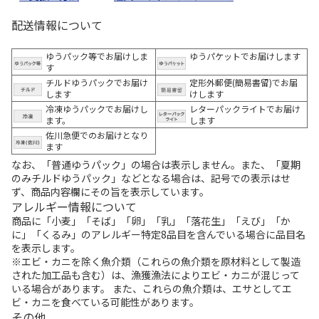
配送情報について
ゆうパック等でお届けしま
ゆうパケットでお届けします
す
チルドゆうパックでお届け
定形外郵便(簡易書留)でお届
します
けします
冷凍ゆうパックでお届けし
レターパックライトでお届け
ます。
します
佐川急便でのお届けとなり
ます
なお、「普通ゆうパック」の場合は表示しません。また、「夏期
のみチルドゆうパック」などとなる場合は、記号での表示はせ
ず、商品内容欄にその旨を表示しています。
アレルギー情報について
商品に「小麦」「そば」「卵」「乳」「落花生」「えび」「か
に」「くるみ」のアレルギー特定8品目を含んでいる場合に品目名
を表示します。
※エビ・カニを除く魚介類（これらの魚介類を原材料として製造
された加工品も含む）は、漁獲漁法によりエビ・カニが混じって
いる場合があります。 また、これらの魚介類は、エサとしてエ
ビ・カニを食べている可能性があります。
その他