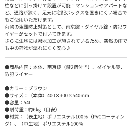
柱などに引っ掛けて設置が可能！マンションやアパートな
ど、通路が狭く、足元に宅配ボックスを置きにくい場合で
もご使用いただけます。
荷物の盗難防止対策として、南京錠・ダイヤル錠・防犯ワ
イヤーがセットで付いてきます。
さらに生地には撥水加工が施されているため、突然の雨で
も中の荷物が濡れにくく安心♪
●商品内容：本体、南京錠（鍵2個付き）、ダイヤル錠、
防犯ワイヤー
●カラー：ブラウン
●サイズ：（本体）400×300×540mm
●容量：54L
●耐荷重：約6kg（目安）
●材質：（表生地）ポリエステル100％（PVCコーティン
グ）、（中生地）ポリエステル100％