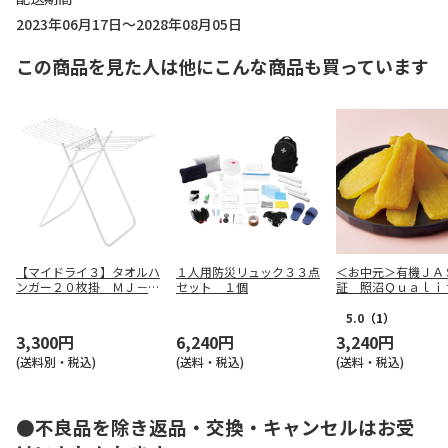
2023年06月17日～2028年08月05日
この商品を見た人は他にこんな商品も買っています
【マイドライ３】タオルハ
１人用防災リュック３３点
＜お中元＞有機ＪＡ
ンガー２０枚掛 ＭＪ－０
セット １個
証 照沼Ｑｕａｌ
７８６
干し芋
5.0
（1）
3,300円
6,240円
3,240円
(送料別・税込)
(送料・税込)
(送料・税込)
●不良品を除き返品・交換・キャンセルはお受