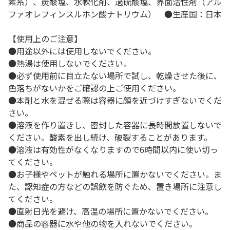
素系）、炭酸塩、水軟化剤、過硫酸塩、界面活性剤（アル
ファオレフィンスルホン酸ナトリウム） ●生産国：日本
【使用上のご注意】
●用途以外には使用しないでください。
●熱湯は使用しないでください。
●必ず使用前に目立たない場所で試し、乾燥させた後に、
色落ちがないかをご確認の上ご使用ください。
●本剤と水を混ぜる際は容器に顔を近づけすぎないでくだ
さい。
●溶液を作り置きし、密封した容器に長時間放置しないで
ください。酸素を出し続け、破裂することがあります。
●溶液は有効性がなくなりますので6時間以内に使い切っ
てください。
●お子様やペットが触れる場所に置かないでください。ま
た、認知症の方などの誤飲を防ぐため、置き場所に注意し
てください。
●直射日光を避け、高温の場所に置かないでください。
●商品の容器に水や他の物を入れないでください。