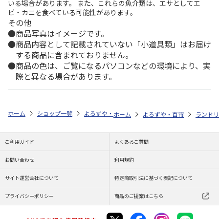
いる場合があります。 また、これらの魚介類は、エサとしてエ
ビ・カニを食べている可能性があります。
その他
商品写真はイメージです。
商品内容として記載されていない「小道具類」はお届け
する商品に含まれておりません。
商品の色は、ご覧になるパソコンなどの環境により、実
際と異なる場合があります。
ホーム
ショップ一覧
よろずや・百市
OXI WASH（オキシウォッシ
ホーム
よろずや・百市
ランドリ
ご利用ガイド
よくあるご質問
お問い合わせ
利用規約
サイト運営会社について
特定商取引法に基づく表記について
プライバシーポリシー
商品のご提案はこちら