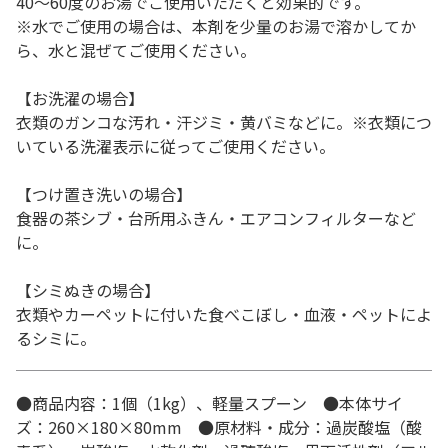
40～60度のお湯でご使用いただくと効果的です。
※水でご使用の場合は、本剤を少量のお湯で溶かしてか
ら、水と混ぜてご使用ください。
【お洗濯の場合】
衣類のガンコな汚れ・汗ジミ・黄バミなどに。※衣類につ
いている洗濯表示に従ってご使用ください。
【つけ置き洗いの場合】
食器の茶シブ・台所用ふきん・エアコンフィルターなど
に。
【シミぬきの場合】
衣類やカーペットに付いた食べこぼし・血液・ペットによ
るシミに。
●商品内容：1個（1kg）、軽量スプーン ●本体サイ
ズ：260×180×80mm ●原材料・成分：過炭酸塩（酸