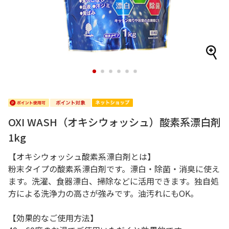
1
2
3
4
5
6
OXI WASH（オキシウォッシュ）酸素系漂白剤
1kg
【オキシウォッシュ酸素系漂白剤とは】
粉末タイプの酸素系漂白剤です。漂白・除菌・消臭に使え
ます。洗濯、食器漂白、掃除などに活用できます。独自処
方による洗浄力の高さが強みです。油汚れにもOK。
【効果的なご使用方法】