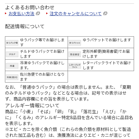
よくあるお問い合わせ
お支払い方法
注文のキャンセルについて
配送情報について
ゆうパック等でお届けしま
ゆうパケットでお届けします
す
チルドゆうパックでお届け
定形外郵便(簡易書留)でお届
します
けします
冷凍ゆうパックでお届けし
レターパックライトでお届け
ます。
します
佐川急便でのお届けとなり
ます
なお、「普通ゆうパック」の場合は表示しません。また、「夏期
のみチルドゆうパック」などとなる場合は、記号での表示はせ
ず、商品内容欄にその旨を表示しています。
アレルギー情報について
商品に「小麦」「そば」「卵」「乳」「落花生」「えび」「か
に」「くるみ」のアレルギー特定8品目を含んでいる場合に品目名
を表示します。
※エビ・カニを除く魚介類（これらの魚介類を原材料として製造
された加工品も含む）は、漁獲漁法によりエビ・カニが混じって