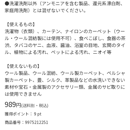
●洗濯洗剤以外（アンモニアを含む製品、還元系漂白剤、
家庭用洗剤）とは混ぜないでください。
【使えるもの】
洗濯物（衣類）、カーテン、ナイロンのカーペット（ウー
ル・ウール混紡製には使用不可）、食べこぼし、食器の茶
渋、タバコのヤニ、血液、醤油、浴室の目地、玄関のタイ
ル、植物による汚れ、ペットによる汚れ、ニオイ等
【使えないもの】
ウール製品、ウール混紡、ウール製カーペット、ペルシャ
製カーペット、畳、シルク、革製品などの水洗いできない
素材や宝石・金属製のアクセサリー類、金属のサビ取りに
は使用できません
989
円
(送料別・税込)
獲得ポイント： 9 pt
商品番号
9975212251