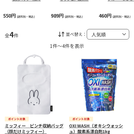
ミッフィー）
白剤1kg
550円
989円
460円
(送料別・税込)
(送料別・税込)
(送料別・税込)
4
並べ替え：
全
件
1件～4件を表示
ミッフィー ピンチ収納バッグ
OXI WASH（オキシウォッシ
（顔だけミッフィー）
ュ）酸素系漂白剤1kg