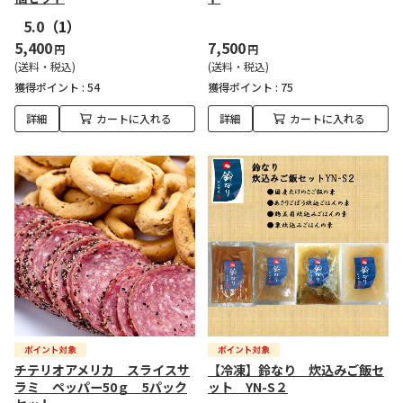
5.0
（1）
5,400
7,500
円
円
(送料・税込)
(送料・税込)
獲得ポイント :
54
獲得ポイント :
75
詳細
カートに入れる
詳細
カートに入れる
チテリオアメリカ スライスサ
【冷凍】鈴なり 炊込みご飯セ
ラミ ペッパー50ｇ 5パック
ット YN-S２