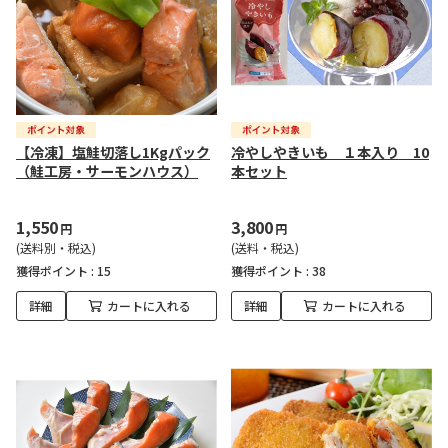
【冷凍】塩鮭切落し1Kgパック
冷やしやきいも １本入り 10
（鮭工房・サーモンハウス）
本セット
1,550
3,800
円
円
(送料別・税込)
(送料・税込)
獲得ポイント :
15
獲得ポイント :
38
詳細
カートに入れる
詳細
カートに入れる