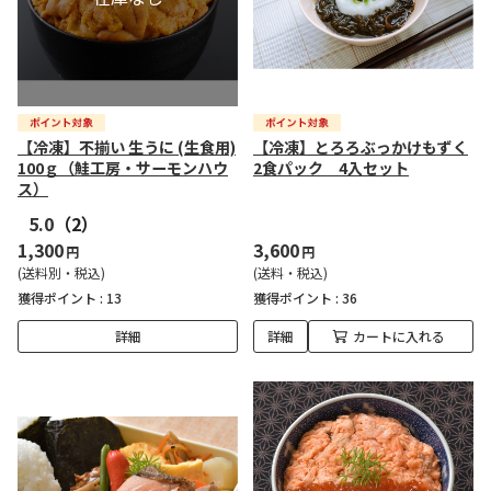
【冷凍】不揃い 生うに (生食用)
【冷凍】とろろぶっかけもずく
100ｇ（鮭工房・サーモンハウ
2食パック 4入セット
ス）
5.0
（2）
1,300
3,600
円
円
(送料別・税込)
(送料・税込)
獲得ポイント :
13
獲得ポイント :
36
詳細
詳細
カートに入れる