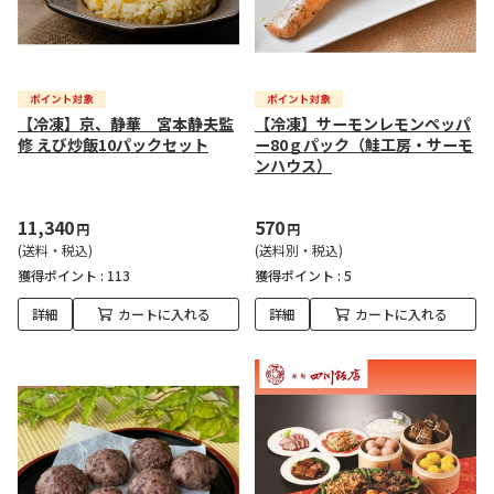
【冷凍】京、静華 宮本静夫監
【冷凍】サーモンレモンペッパ
修 えび炒飯10パックセット
ー80ｇパック（鮭工房・サーモ
ンハウス）
11,340
570
円
円
(送料・税込)
(送料別・税込)
獲得ポイント :
113
獲得ポイント :
5
詳細
カートに入れる
詳細
カートに入れる