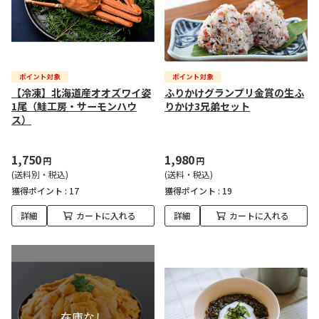
【冷凍】北海道産オオズワイ姿
ふりかけグランプリ金賞の生ふ
1尾（鮭工房・サーモンハウ
りかけ3兄弟セット
ス）
1,750
1,980
円
円
(送料別・税込)
(送料・税込)
獲得ポイント :
17
獲得ポイント :
19
詳細
カートに入れる
詳細
カートに入れる