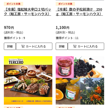
【冷凍】塩紅鮭大辛口２切パッ
【冷凍】数の子松前漬け 250
ク（鮭工房・サーモンハウス）
ｇ（鮭工房・サーモンハウス）
970
1,100
円
円
(送料別・税込)
(送料別・税込)
獲得ポイント :
9
獲得ポイント :
11
詳細
カートに入れる
詳細
カートに入れる