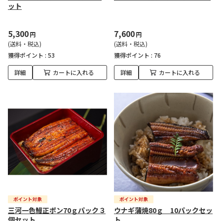
ット
5,300
7,600
円
円
(送料・税込)
(送料・税込)
獲得ポイント :
53
獲得ポイント :
76
詳細
カートに入れる
詳細
カートに入れる
三河一色鰻正ポン70ｇパック３
ウナギ蒲焼80ｇ 10パックセッ
個セット
ト