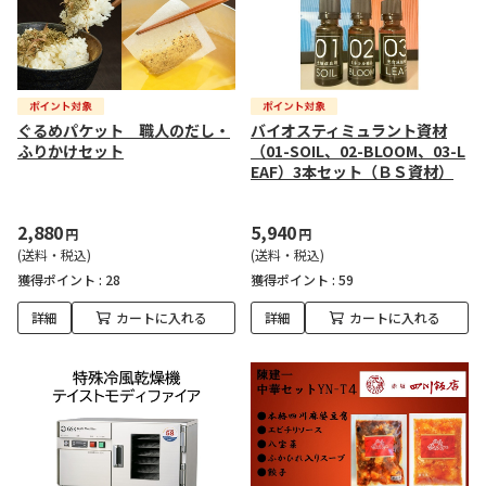
ぐるめパケット 職人のだし・
バイオスティミュラント資材
ふりかけセット
（01-SOIL、02-BLOOM、03-L
EAF）3本セット（ＢＳ資材）
2,880
5,940
円
円
(送料・税込)
(送料・税込)
獲得ポイント :
28
獲得ポイント :
59
詳細
カートに入れる
詳細
カートに入れる