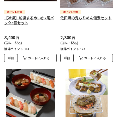
【冷凍】船凍するめいか2尾パ
佐田岬の鬼ちりめん佃煮セット
ック5個セット
8,400
2,300
円
円
(送料・税込)
(送料・税込)
獲得ポイント :
84
獲得ポイント :
23
詳細
カートに入れる
詳細
カートに入れる