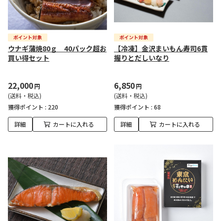
ウナギ蒲焼80ｇ 40パック超お
【冷凍】金沢まいもん寿司6貫
買い得セット
握りとだしいなり
22,000
6,850
円
円
(送料・税込)
(送料・税込)
獲得ポイント :
220
獲得ポイント :
68
詳細
カートに入れる
詳細
カートに入れる