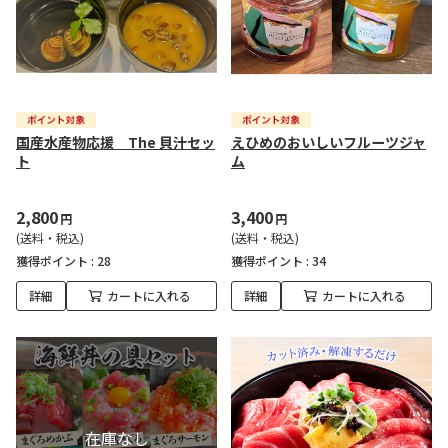
国産水産物応援 The 貝汁セッ
えひめのおいしいフルーツジャ
ト
ム
2,800
3,400
円
円
(送料・税込)
(送料・税込)
獲得ポイント :
28
獲得ポイント :
34
詳細
カートに入れる
詳細
カートに入れる