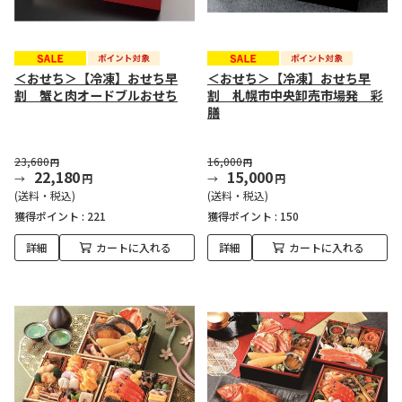
＜おせち＞【冷凍】おせち早
＜おせち＞【冷凍】おせち早
割 蟹と肉オードブルおせち
割 札幌市中央卸売市場発 彩
膳
23,680
16,000
円
円
22,180
15,000
円
円
(送料・税込)
(送料・税込)
獲得ポイント :
221
獲得ポイント :
150
詳細
カートに入れる
詳細
カートに入れる