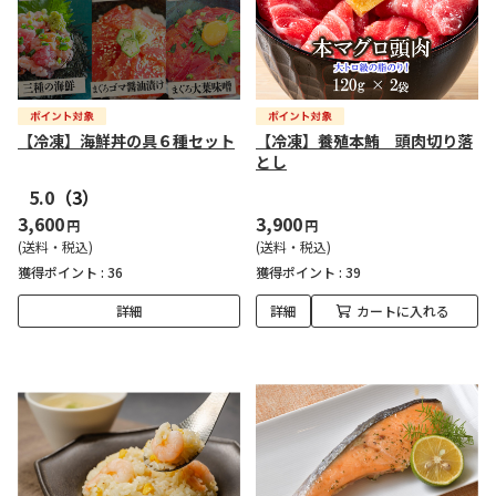
【冷凍】海鮮丼の具６種セット
【冷凍】養殖本鮪 頭肉切り落
とし
5.0
（3）
3,600
3,900
円
円
(送料・税込)
(送料・税込)
獲得ポイント :
36
獲得ポイント :
39
詳細
詳細
カートに入れる