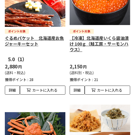
ぐるめパケット 北海道産お魚
【冷凍】北海道産いくら醤油漬
ジャーキーセット
け 100ｇ（鮭工房・サーモンハ
ウス）
5.0
（1）
2,880
2,150
円
円
(送料・税込)
(送料別・税込)
獲得ポイント :
28
獲得ポイント :
21
詳細
カートに入れる
詳細
カートに入れる