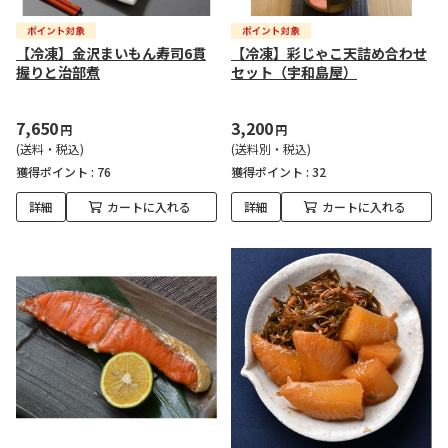
【冷凍】金沢まいもん寿司6貫
【冷凍】彩じゃこ天詰め合わせ
握りと治部煮
セット（宇和島屋）
7,650
3,200
円
円
(送料・税込)
(送料別・税込)
獲得ポイント :
76
獲得ポイント :
32
詳細
カートに入れる
詳細
カートに入れる