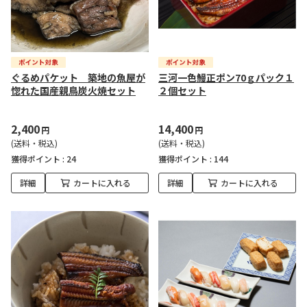
ぐるめパケット 築地の魚屋が
三河一色鰻正ポン70ｇパック１
惚れた国産親鳥炭火焼セット
２個セット
2,400
14,400
円
円
(送料・税込)
(送料・税込)
獲得ポイント :
24
獲得ポイント :
144
詳細
カートに入れる
詳細
カートに入れる