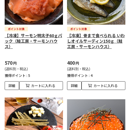
【冷凍】サーモン明太子60ｇパ
【冷凍】骨まで食べられる いわ
ック（鮭工房・サーモンハウ
しオイルサーディン150ｇ（鮭
ス）
工房・サーモンハウス）
570
400
円
円
(送料別・税込)
(送料別・税込)
獲得ポイント :
5
獲得ポイント :
4
詳細
カートに入れる
詳細
カートに入れる