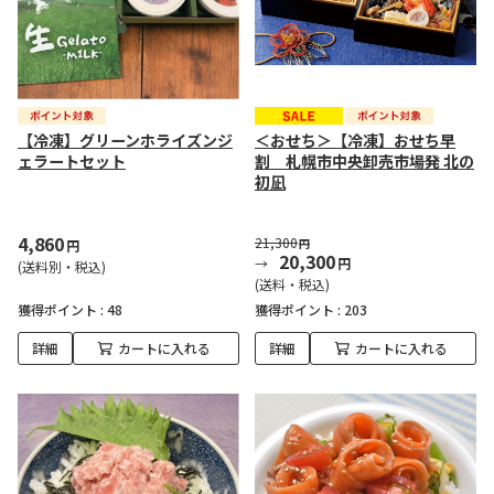
【冷凍】グリーンホライズンジ
＜おせち＞【冷凍】おせち早
ェラートセット
割 札幌市中央卸売市場発 北の
初凪
4,860
21,300
円
円
20,300
円
(送料別・税込)
(送料・税込)
獲得ポイント :
48
獲得ポイント :
203
詳細
カートに入れる
詳細
カートに入れる