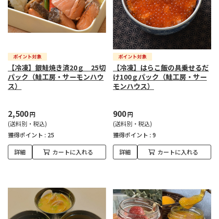
【冷凍】銀鮭焼き済20ｇ 25切
【冷凍】はらこ飯の具乗せるだ
パック（鮭工房・サーモンハウ
け100ｇパック（鮭工房・サー
ス）
モンハウス）
2,500
900
円
円
(送料別・税込)
(送料別・税込)
獲得ポイント :
25
獲得ポイント :
9
詳細
カートに入れる
詳細
カートに入れる