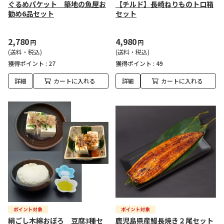
ぐるめパケット 築地の魚屋お
【チルド】長崎ねりものトロ箱
勧め6品セット
セット
2,780
4,980
円
円
(送料・税込)
(送料・税込)
獲得ポイント :
27
獲得ポイント :
49
詳細
カートに入れる
詳細
カートに入れる
絹ごし木綿おぼろ 豆腐3種セ
鹿児島県産鰻長焼き２尾セット