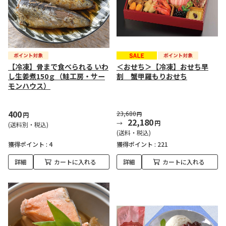
【冷凍】骨まで食べられる いわ
＜おせち＞【冷凍】おせち早
し生姜煮150ｇ（鮭工房・サー
割 蟹甲羅もりおせち
モンハウス）
400
23,680
円
円
22,180
円
(送料別・税込)
(送料・税込)
獲得ポイント :
4
獲得ポイント :
221
詳細
カートに入れる
詳細
カートに入れる