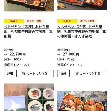
＜おせち＞【冷凍】おせち早
＜おせち＞【冷凍】おせち早
割 札幌市中央卸売市場発 北
割 札幌市中央卸売市場発 北
都膳
の漁師膳＋きんき姿煮
23,700
29,000
円
円
22,700
27,000
円
円
(送料・税込)
(送料・税込)
獲得ポイント :
227
獲得ポイント :
270
詳細
カートに入れる
詳細
カートに入れる