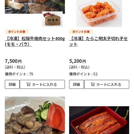
【冷凍】松阪牛焼肉セット400g
【冷凍】たらこ明太子切れ子セ
(モモ・バラ）
ット
7,500
5,200
円
円
(送料・税込)
(送料・税込)
獲得ポイント :
75
獲得ポイント :
52
詳細
カートに入れる
詳細
カートに入れる