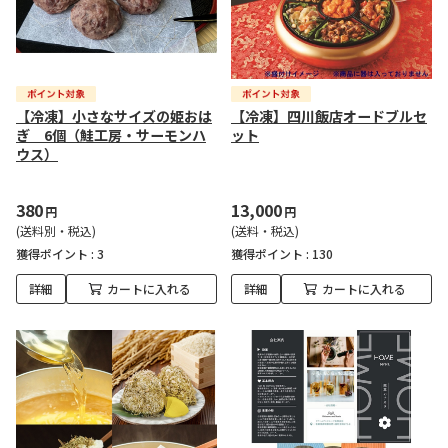
【冷凍】小さなサイズの姫おは
【冷凍】四川飯店オードブルセ
ぎ 6個（鮭工房・サーモンハ
ット
ウス）
380
13,000
円
円
(送料別・税込)
(送料・税込)
獲得ポイント :
3
獲得ポイント :
130
詳細
カートに入れる
詳細
カートに入れる