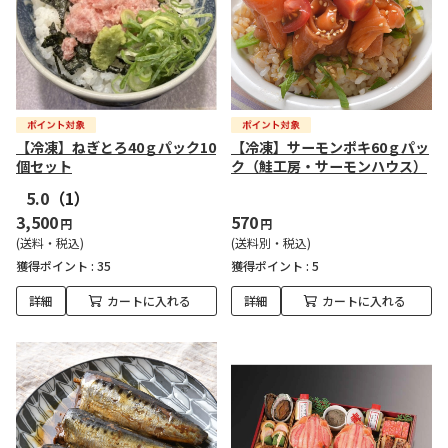
【冷凍】ねぎとろ40ｇパック10
【冷凍】サーモンポキ60ｇパッ
個セット
ク（鮭工房・サーモンハウス）
5.0
（1）
3,500
570
円
円
(送料・税込)
(送料別・税込)
獲得ポイント :
35
獲得ポイント :
5
詳細
カートに入れる
詳細
カートに入れる