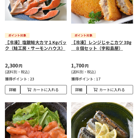
【冷凍】塩銀鮭大カマ１Kgパッ
【冷凍】レンジじゃこカツ 38g
ク（鮭工房・サーモンハウス）
８個セット（宇和島屋）
2,300
1,700
円
円
(送料別・税込)
(送料別・税込)
獲得ポイント :
23
獲得ポイント :
17
詳細
カートに入れる
詳細
カートに入れる