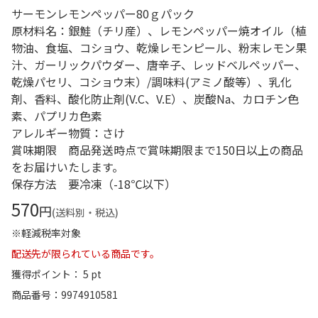
サーモンレモンペッパー80ｇパック
原材料名：銀鮭（チリ産）、レモンペッパー焼オイル（植
物油、食塩、コショウ、乾燥レモンピール、粉末レモン果
汁、ガーリックパウダー、唐辛子、レッドベルペッパー、
乾燥パセリ、コショウ末）/調味料(アミノ酸等）、乳化
剤、香料、酸化防止剤(V.C、V.E）、炭酸Na、カロチン色
素、パプリカ色素
アレルギー物質：さけ
賞味期限 商品発送時点で賞味期限まで150日以上の商品
をお届けいたします。
保存方法 要冷凍（-18℃以下）
570
円
(送料別・税込)
※軽減税率対象
配送先が限られている商品です。
獲得ポイント： 5 pt
商品番号
9974910581