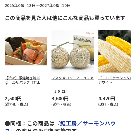
2025年06月13日～2027年08月10日
この商品を見た人は他にこんな商品も買っています
【冷凍】銀鮭焼き済20
マスクメロン ２．８ｋｇ
ゴールドラッシュ＆
ｇ 25切パック（鮭工
ホワイト
房・サーモンハウス）
5.0
（2）
2,500円
3,600円
4,420円
(送料別・税込)
(送料・税込)
(送料・税込)
●同梱：この商品は
『鮭工房／サーモンハウ
ス』
の商品のみ同梱可能です。