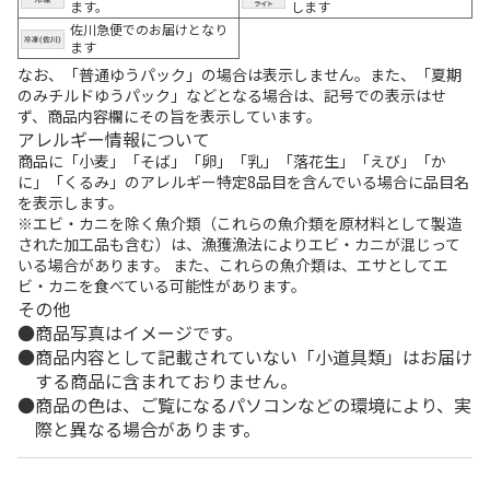
ます。
します
佐川急便でのお届けとなり
ます
なお、「普通ゆうパック」の場合は表示しません。また、「夏期
のみチルドゆうパック」などとなる場合は、記号での表示はせ
ず、商品内容欄にその旨を表示しています。
アレルギー情報について
商品に「小麦」「そば」「卵」「乳」「落花生」「えび」「か
に」「くるみ」のアレルギー特定8品目を含んでいる場合に品目名
を表示します。
※エビ・カニを除く魚介類（これらの魚介類を原材料として製造
された加工品も含む）は、漁獲漁法によりエビ・カニが混じって
いる場合があります。 また、これらの魚介類は、エサとしてエ
ビ・カニを食べている可能性があります。
その他
商品写真はイメージです。
商品内容として記載されていない「小道具類」はお届け
する商品に含まれておりません。
商品の色は、ご覧になるパソコンなどの環境により、実
際と異なる場合があります。