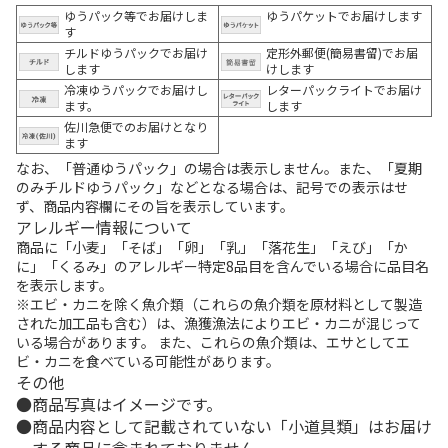
ゆうパック等でお届けしま
ゆうパケットでお届けします
す
チルドゆうパックでお届け
定形外郵便(簡易書留)でお届
します
けします
冷凍ゆうパックでお届けし
レターパックライトでお届け
ます。
します
佐川急便でのお届けとなり
ます
なお、「普通ゆうパック」の場合は表示しません。また、「夏期
のみチルドゆうパック」などとなる場合は、記号での表示はせ
ず、商品内容欄にその旨を表示しています。
アレルギー情報について
商品に「小麦」「そば」「卵」「乳」「落花生」「えび」「か
に」「くるみ」のアレルギー特定8品目を含んでいる場合に品目名
を表示します。
※エビ・カニを除く魚介類（これらの魚介類を原材料として製造
された加工品も含む）は、漁獲漁法によりエビ・カニが混じって
いる場合があります。 また、これらの魚介類は、エサとしてエ
ビ・カニを食べている可能性があります。
その他
商品写真はイメージです。
商品内容として記載されていない「小道具類」はお届け
する商品に含まれておりません。