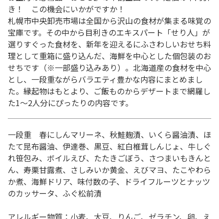
き！ この機会にいかがですか！
札幌市中央卸売市場は全国から沢山の食材が集まる味覚の
宝庫です。その中から目利きのエキスパート「せり人」が
選りすぐった食材を、新年を迎えるにふさわしいおせち料
理として重箱に盛り込んだ、海鮮を中心とした個包装のお
せちです（※一部盛り込みあり）。北海道産の食材を中心
とし、一段重ながらバラエティ豊かな内容にまとめまし
た。縁起物はもとより、ご飯ものからデザートまで網羅し
た1～2人分にぴったりの内容です。
一段重 春にしんマリーネ、秋鮭麹漬、いくら醤油漬、ほ
たて昆布醤油、伊達巻、黒豆、紅白椎茸しんじょ、牛しぐ
れ笹包み、ボイルえび、たたきごぼう、さつまいもきんと
ん、寿栗甘露煮、さしみいか黄金、えびマヨ、たこやわら
か煮、海鮮ドリア、味付数の子、ドライフルーツとナッツ
のカッサータ、ふぐ松前漬
アレルギー物質：小麦、大豆、りんご、ゼラチン、卵、え