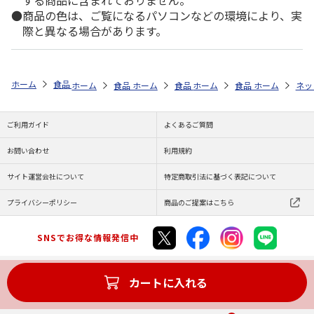
商品の色は、ご覧になるパソコンなどの環境により、実
際と異なる場合があります。
ホーム
食品・グルメストア
おせち料理特集・通販 2027年
カテゴリ
ホーム
食品・グルメストア
ホーム
食品・グルメストア
ホーム
おせち料理特集・通販 2027
食品・グルメストア
ホーム
おせち料理特
ネッ
ご利用ガイド
よくあるご質問
お問い合わせ
利用規約
サイト運営会社について
特定商取引法に基づく表記について
プライバシーポリシー
商品のご提案はこちら
SNSでお得な情報発信中
カートに入れる
Copyright (C) JAPAN POST Co.,Ltd. All Rights Reserved.