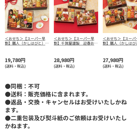
＜おせち＞【スーパー早
＜おせち＞【スーパー早
＜おせち＞【スーパ
割】膳人（かしはびと）
割】千賀屋謹製 迎春おせ
割】膳人（かしは
和洋中二段重
ち料理「千富士」和風三段
和洋中三段重
重
19,780円
28,980円
27,980円
(送料・税込)
(送料・税込)
(送料・税込)
●同梱：不可
●送料：販売価格に含まれます。
●返品・交換・キャンセルはお受けいたしかね
ます。
●二重包装及び熨斗紙のご依頼はお受けいたし
かねます。