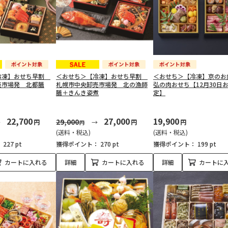
冷凍】おせち早割
＜おせち＞【冷凍】おせち早割
＜おせち＞【冷凍】京のお
売市場発 北都膳
札幌市中央卸売市場発 北の漁師
弘の肉おせち【12月30日
膳＋きんき姿煮
定】
22,700
27,000
19,900
29,000
円
円
円
円
(送料・税込)
(送料・税込)
：
227 pt
獲得ポイント：
270 pt
獲得ポイント：
199 pt
カートに入れる
詳細
カートに入れる
詳細
カートに