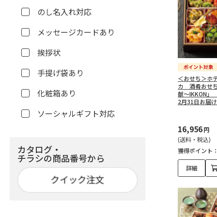
のし名入れ対応
メッセージカードあり
挨拶状
手提げ袋あり
＜おせち＞ホ
カ 酒肴おせ
化粧箱あり
献～IKKON
2月31日お届
ソーシャルギフト対応
16,956
円
(送料・税込)
カタログ・
獲得ポイント
チラシの商品番号から
詳細