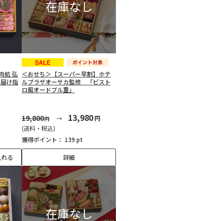
肉処 弘
＜おせち＞【スーパー早割】ホテ
お届け指
ルプラザオーサカ監修 「ビスト
ロ風オードブル重」
13,980
19,800
円
円
(送料・税込)
獲得ポイント：
139 pt
入れる
詳細