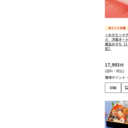
＜おせち＞ホ
カ 洋風オー
蔵生おせち【1
定】
17,993
円
(送料・税込)
獲得ポイント
詳細