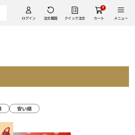
0
ログイン
注文履歴
クイック注文
カート
メニュー
順
安い順