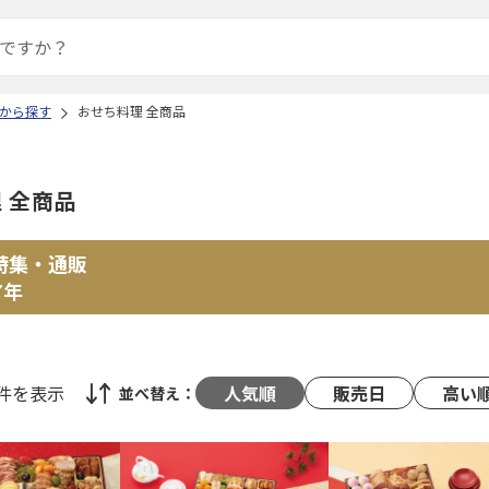
から探す
おせち料理 全商品
 全商品
特集・通販
7年
0件
を表示
人気順
販売日
高い
並べ替え：