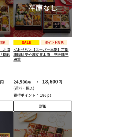
】北海
＜おせち＞【スーパー早割】京都
「瑞彩
祇園料亭や満文青木庵 華匠膳三
段重
18,600
24,580
円
円
円
(送料・税込)
獲得ポイント：
186 pt
詳細