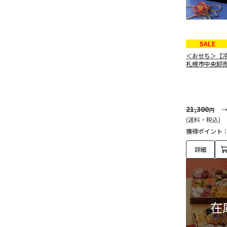
＜おせち＞【
札幌市中央卸売
21,300
円
(送料・税込)
獲得ポイント
詳細