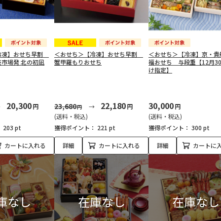
冷凍】おせち早割
＜おせち＞【冷凍】おせち早割
＜おせち＞【冷凍】京・貴
市場発 北の初凪
蟹甲羅もりおせち
福おせち 与段重【12月3
け指定】
20,300
22,180
30,000
23,680
円
円
円
円
(送料・税込)
(送料・税込)
：
203 pt
獲得ポイント：
221 pt
獲得ポイント：
300 pt
カートに入れる
詳細
カートに入れる
詳細
カートに