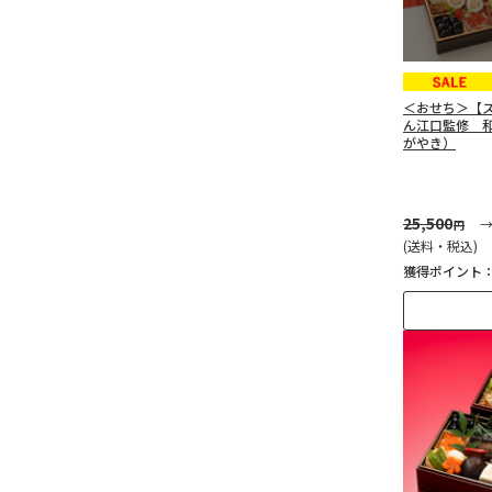
＜おせち＞【
ん江口監修 
がやき）
25,500
円
(送料・税込)
獲得ポイント