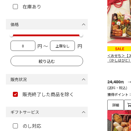
在庫あり
価格
円 ～
円
＜おせち＞【
（かしはびと
販売状況
24,480
円
(送料・税込)
販売終了した商品を除く
獲得ポイント
詳細
ギフトサービス
のし対応