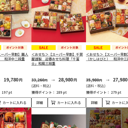
スーパー早割】膳人
＜おせち＞【スーパー早割】千賀
＜おせち＞【スーパー早割
） 和洋中二段重
屋謹製 迎春おせち料理「千富
（かしはびと） 和洋中三
士」和風三段重
19,780
28,980
27,980
33,260
35,980
円
円
円
円
(送料・税込)
(送料・税込)
：
197 pt
獲得ポイント：
289 pt
獲得ポイント：
279 pt
カートに入れる
詳細
カートに入れる
詳細
カートに