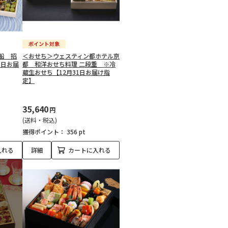
船 招
＜おせち＞ウェスティン都ホテル京
0日お届
都 和洋おせち料理 二段重 ※冷
蔵生おせち【12月31日お届け指
定】
35,640
円
(送料・税込)
獲得ポイント：
356 pt
入れる
詳細
カートに入れる