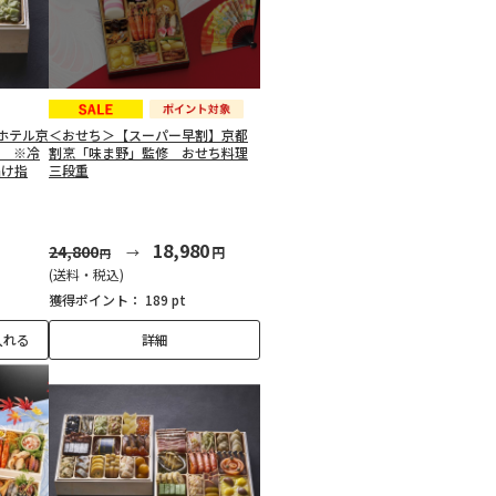
ホテル京
＜おせち＞【スーパー早割】京都
重 ※冷
割烹「味ま野」監修 おせち料理
届け指
三段重
18,980
24,800
円
円
(送料・税込)
獲得ポイント：
189 pt
入れる
詳細