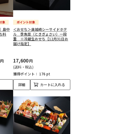
】島中
＜おせち＞奥城崎シーサイドホテ
ち料
ル 季魚菜（ときぎょさい）一段
重 ※冷蔵生おせち【12月31日お
届け指定】
17,600
円
円
(送料・税込)
獲得ポイント：
176 pt
詳細
カートに入れる