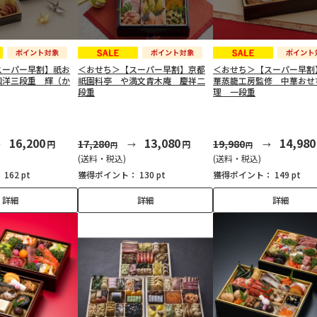
スーパー早割】祇お
＜おせち＞【スーパー早割】京都
＜おせち＞【スーパー早割
和洋三段重 輝（か
祇園料亭 や満文青木庵 慶祥二
華蒸籠工房監修 中華おせ
段重
理 一段重
16,200
13,080
14,980
17,280
19,980
円
円
円
円
(送料・税込)
(送料・税込)
：
162 pt
獲得ポイント：
130 pt
獲得ポイント：
149 pt
詳細
詳細
詳細