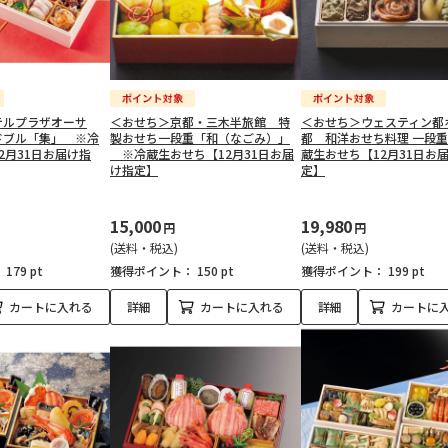
テルプラザオーサ
＜おせち＞京都・三木半旅館 特
＜おせち＞ウェスティン都
ドブル「集」 ※冷
製おせち一段重「和（なごみ）」
都 和洋おせち料理 一段
2月31日お届け指
※冷蔵生おせち【12月31日お届
蔵生おせち【12月31日お
け指定】
定】
15,000
19,980
円
円
(送料・税込)
(送料・税込)
：
179 pt
獲得ポイント：
150 pt
獲得ポイント：
199 pt
カートに入れる
詳細
カートに入れる
詳細
カートに