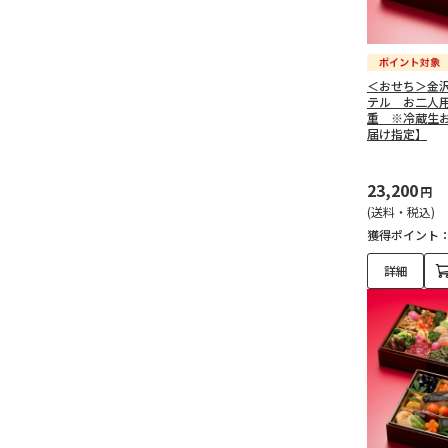
＜おせち＞金
テル お二人
重 ※冷蔵生お
届け指定】
23,200
円
(送料・税込)
獲得ポイント
詳細