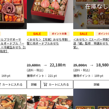
テルプラザオーサ
＜おせち＞【冷凍】おせち早割
＜おせち＞【スーパー早割
ち＆オードブル「一
蟹と肉オードブルおせち
道「蔵」監修 特選おせち
」 ※冷蔵生おせち【1
堂」
け指定】
22,180
18,980
23,680
25,800
円
円
円
(送料・税込)
(送料・税込)
：
169 pt
獲得ポイント：
221 pt
獲得ポイント：
189 pt
カートに入れる
詳細
カートに入れる
詳細