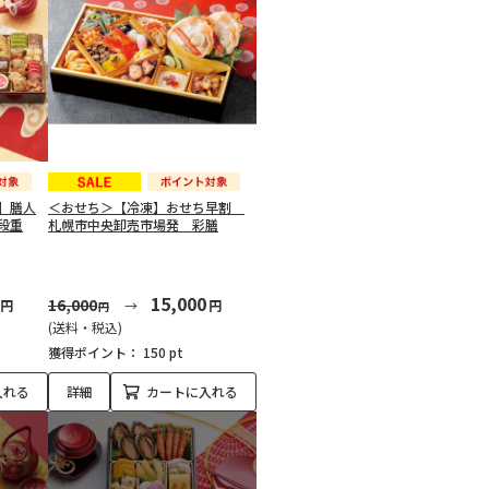
】膳人
＜おせち＞【冷凍】おせち早割
段重
札幌市中央卸売市場発 彩膳
15,000
16,000
円
円
円
(送料・税込)
獲得ポイント：
150 pt
入れる
詳細
カートに入れる