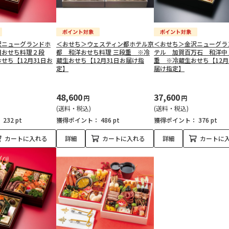
沢ニューグランドホ
＜おせち＞ウェスティン都ホテル京
＜おせち＞金沢ニューグラ
用おせち料理２段
都 和洋おせち料理 三段重 ※冷
テル 加賀百万石 和洋中
せち【12月31日お
蔵生おせち【12月31日お届け指
重 ※冷蔵生おせち【12月
定】
届け指定】
48,600
37,600
円
円
(送料・税込)
(送料・税込)
：
232 pt
獲得ポイント：
486 pt
獲得ポイント：
376 pt
カートに入れる
詳細
カートに入れる
詳細
カートに