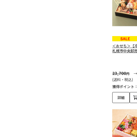
＜おせち＞【
札幌市中央卸
23,700
円
(送料・税込)
獲得ポイント
詳細