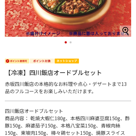
1
2
【冷凍】四川飯店オードブルセット
赤坂四川飯店の本格的なお料理や点心・デザートまで13
品のフルコースをお楽しみいただけます。
四川飯店オードブルセット
商品内容： 乾焼大蝦仁180g、本格四川麻婆豆腐150g、酢
豚150g、麻婆茄子150g、本格八宝菜150g、青椒肉絲
150g、東坡肉150g、棒々鶏セット150g、焼豚スライス