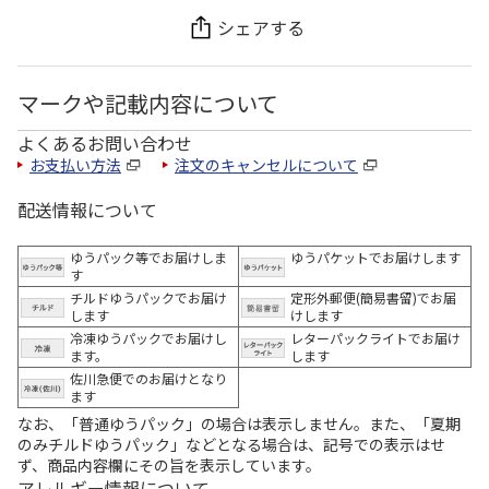
シェアする
マークや記載内容について
よくあるお問い合わせ
お支払い方法
注文のキャンセルについて
配送情報について
ゆうパック等でお届けしま
ゆうパケットでお届けします
す
チルドゆうパックでお届け
定形外郵便(簡易書留)でお届
します
けします
冷凍ゆうパックでお届けし
レターパックライトでお届け
ます。
します
佐川急便でのお届けとなり
ます
なお、「普通ゆうパック」の場合は表示しません。また、「夏期
のみチルドゆうパック」などとなる場合は、記号での表示はせ
ず、商品内容欄にその旨を表示しています。
アレルギー情報について