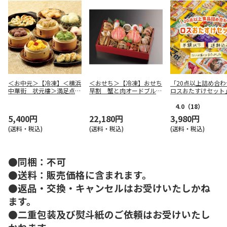
＜お中元＞【冷凍】＜横浜
＜おせち＞【冷凍】おせち
「20点以上詰め合わ
中華街 状元樓＞満足点心
早割 蟹と肉オードブルお
ロスおたすけセット
セット ９種４０個
せち
4.0
（18）
5,400円
22,180円
3,980円
(送料・税込)
(送料・税込)
(送料・税込)
●同梱：不可
●送料：販売価格に含まれます。
●返品・交換・キャンセルはお受けいたしかね
ます。
●二重包装及び熨斗紙のご依頼はお受けいたし