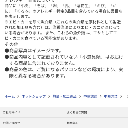
商品に「小麦」「そば」「卵」「乳」「落花生」「えび」「か
に」「くるみ」のアレルギー特定8品目を含んでいる場合に品目名
を表示します。
※エビ・カニを除く魚介類（これらの魚介類を原材料として製造
された加工品も含む）は、漁獲漁法によりエビ・カニが混じって
いる場合があります。 また、これらの魚介類は、エサとしてエ
ビ・カニを食べている可能性があります。
その他
商品写真はイメージです。
商品内容として記載されていない「小道具類」はお届け
する商品に含まれておりません。
商品の色は、ご覧になるパソコンなどの環境により、実
際と異なる場合があります。
ホーム
ネットショップ
惣菜・加工食品
中華惣菜
中華惣菜
【
ご利用ガイド
よくあるご質問
お問い合わせ
利用規約