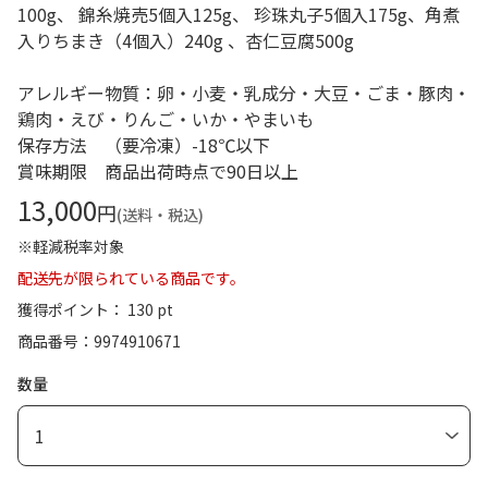
100g、 錦糸焼売5個入125g、 珍珠丸子5個入175g、角煮
入りちまき（4個入）240g 、杏仁豆腐500g
アレルギー物質：卵・小麦・乳成分・大豆・ごま・豚肉・
鶏肉・えび・りんご・いか・やまいも
保存方法 （要冷凍）-18℃以下
賞味期限 商品出荷時点で90日以上
13,000
円
(送料・税込)
※軽減税率対象
配送先が限られている商品です。
獲得ポイント： 130 pt
商品番号
9974910671
数量
1