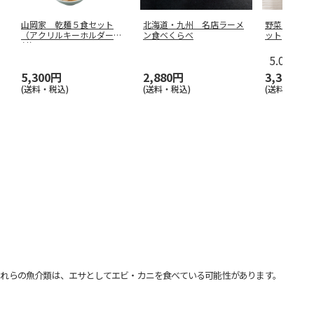
山岡家 乾麺５食セット
北海道・九州 名店ラーメ
野菜たっぷ
（アクリルキーホルダー
ン食べくらべ
ット
付）
5.0
（1）
5,300円
2,880円
3,300円
(送料・税込)
(送料・税込)
(送料・税込)
れらの魚介類は、エサとしてエビ・カニを食べている可能性があります。