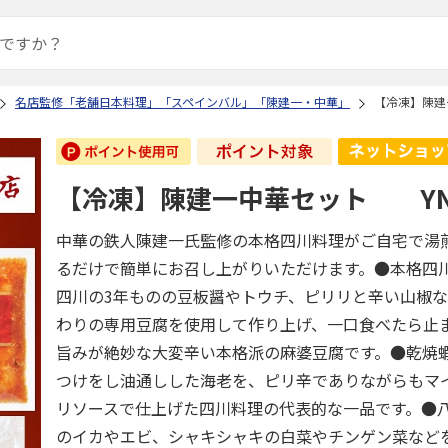
名店監修「老舗日本料理」「スペインバル」「陳建一・中華」
【冷凍】陳建
【冷凍】陳建一中華セット YN-
中華の鉄人陳建一氏監修の本格四川料理がご自宅で湯
るだけで簡単にお召し上がりいただけます。●本格四
四川の3年ものの豆板醤やトウチ、ピリリと辛い山椒
わりの専用豆腐を使用して作り上げ、一口食べたら止
旨みが絶妙な大変辛い本格派の麻婆豆腐です。●乾焼
つけをし油通しした海老を、ピリ辛でありながらもマ
リソースで仕上げた四川料理の代表的な一品です。●
のイカやエビ、シャキシャキの白菜やチンゲン菜など