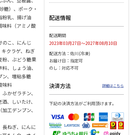
んぷん、豆板醤、
、砂糖）、ポーク・
脂粉乳、揚げ油
配送情報
調味料（アミノ酸
ひとく
＜お中元＞宇都宮餃
【冷凍】もちもち皮
角煮ゴロゴロ豚ま
個
子 宇味家のぎょう
のにんにく丸餃子
ん・天恵美豚まん
配送期間
ざ３箱
４袋
けのこ、にんじ
2023年03月27日～2027年08月10日
3,550円
4,860円
3,100円
、キクラゲ、ねぎ
配送方法
佐川(冷凍)
(送料・税込)
(送料・税込)
(送料・税込)
麦粉、ぶどう糖果
お届け日
指定可
辛料、しょう油、
のし
対応不可
プン、増粘多糖
、酸味料
決済方法
詳細はこちら
、ふかゼラチン、
老酒、しいたけ、
下記の決済方法がご利用頂けます。
（加工デンプン、
、長ねぎ、にんに