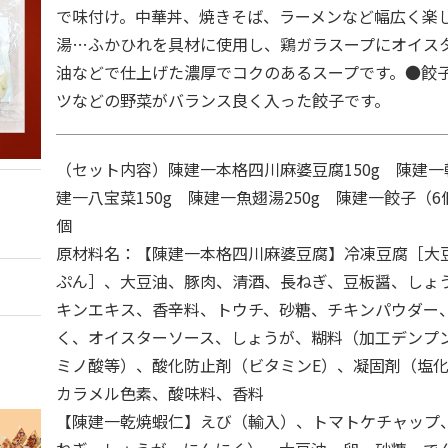
で味付け。中華丼、焼きそば、ラーメンなど幅広く楽
湯…ふかひれを具材に使用し、鶏ガラスープにオイス
油などで仕上げた濃厚でコクのあるスープです。●餃
ツなどの野菜がバランス良く入った餃子です。
（セット内容）陳建一本格四川麻婆豆腐150g 陳建一乾
建一八宝菜150g 陳建一魚翅湯250g 陳建一餃子（6個
原材料名：【陳建一本格四川麻婆豆腐】冷凍豆腐［大
ぷん］、大豆油、豚肉、清酒、長ねぎ、豆板醤、しょ
キンエキス、香辛料、トウチ、砂糖、チキンパウダー
く、オイスターソース、しょうが、糊料（加工デンプ
ミノ酸等）、酸化防止剤（ビタミンE）、凝固剤（塩
カラメル色素、酸味料、香料
【陳建一乾焼蝦仁】えび（輸入）、トマトケチャップ