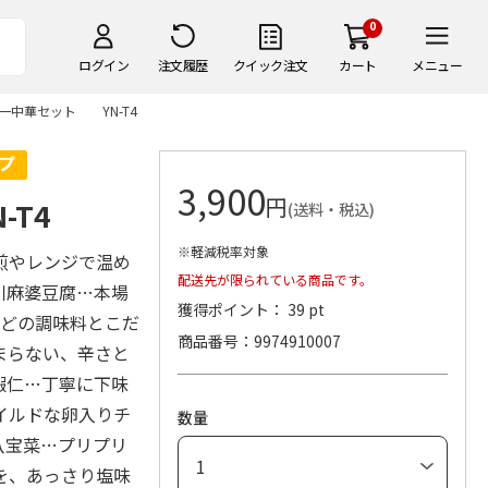
0
ログイン
注文履歴
クイック注文
カート
メニュー
一中華セット YN-T4
3,900
円
T4
(送料・税込)
※軽減税率対象
煎やレンジで温め
配送先が限られている商品です。
川麻婆豆腐…本場
獲得ポイント： 39 pt
などの調味料とこだ
商品番号
9974910007
まらない、辛さと
蝦仁…丁寧に下味
イルドな卵入りチ
数量
八宝菜…プリプリ
を、あっさり塩味