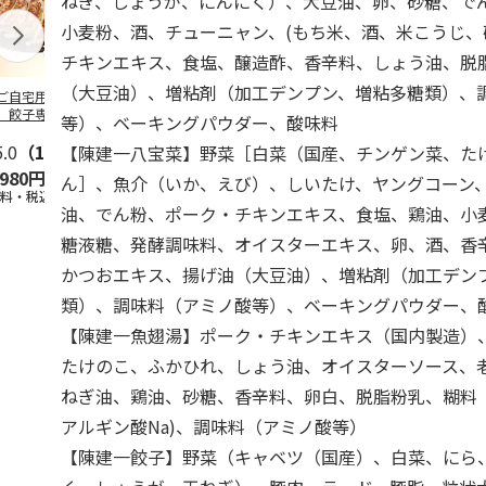
ねぎ、しょうが、にんにく）、大豆油、卵、砂糖、で
小麦粉、酒、チューニャン、(もち米、酒、米こうじ
チキンエキス、食塩、醸造酢、香辛料、しょう油、脱
（大豆油）、増粘剤（加工デンプン、増粘多糖類）、
ご自宅用＞【冷
【冷凍】≪小樽海洋
＜お中元＞横浜中華
【冷凍】福岡
】餃子専門店宇都
水産≫小樽の小鍋と
街 江戸清謹製中華
ち餃子１００
等）、ベーキングパウダー、酸味料
 悟空 特製肉餃
海鮮おこわ
まんセット
5.0
（1）
5.0
（1）
5.0
（1）
【陳建一八宝菜】野菜［白菜（国産、チンゲン菜、た
,980円
6,912円
3,180円
3,900円
ん］、魚介（いか、えび）、しいたけ、ヤングコーン
送料・税込)
(送料・税込)
(送料・税込)
(送料・税込)
油、でん粉、ポーク・チキンエキス、食塩、鶏油、小
糖液糖、発酵調味料、オイスターエキス、卵、酒、香
かつおエキス、揚げ油（大豆油）、増粘剤（加工デン
類）、調味料（アミノ酸等）、ベーキングパウダー
【陳建一魚翅湯】ポーク・チキンエキス（国内製造）
たけのこ、ふかひれ、しょう油、オイスターソース、
ねぎ油、鶏油、砂糖、香辛料、卵白、脱脂粉乳、糊料
アルギン酸Na)、調味料（アミノ酸等）
【陳建一餃子】野菜（キャベツ（国産）、白菜、にら