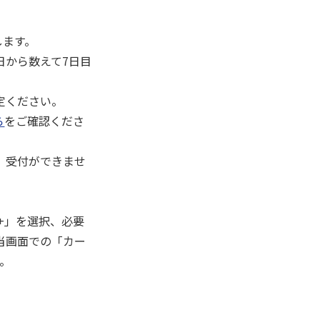
します。
日から数えて7日目
定ください。
ら
をご確認くださ
、受付ができませ
+」を選択、必要
当画面での「カー
。