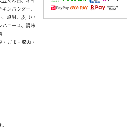
大豆たん白、オイ
チキンパウダー、
料、焼酎、皮（小
レハロース、調味
香料、酸味料
豆・ごま・豚肉・
す。