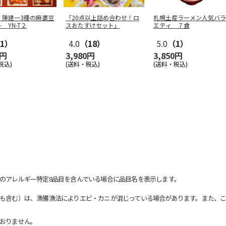
】陳建一3種の麻婆豆
「20点以上詰め合わせ！ロ
札幌土産ラーメン人気バラ
 YN-T２
スおたすけセット」
エティ ７食
1）
4.0
（18）
5.0
（1）
0円
3,980円
3,850円
税込)
(送料・税込)
(送料・税込)
のアレルギー特定8品目を含んでいる場合に品目名を表示します。
も含む）は、漁獲漁法によりエビ・カニが混じっている場合があります。また、こ
おりません。