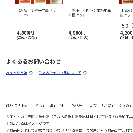
【冷凍】陳建一中華セッ
【冷凍】＜四陸＞本格中華
【冷凍
ト YN-T1
６種セット
腐セット
5.0
（
4,800円
4,980円
4,20
(送料・税込)
(送料・税込)
(送料・
よくあるお問い合わせ
お支払い方法
注文のキャンセルについて
商品に「小麦」「そば」「卵」「乳」「落花生」「えび」「かに」「くるみ」
※エビ・カニを除く魚介類（これらの魚介類を原材料として製造された加工品
※商品写真はイメージです。
※商品内容として記載されていない「小道具類」はお届けする商品に含まれて