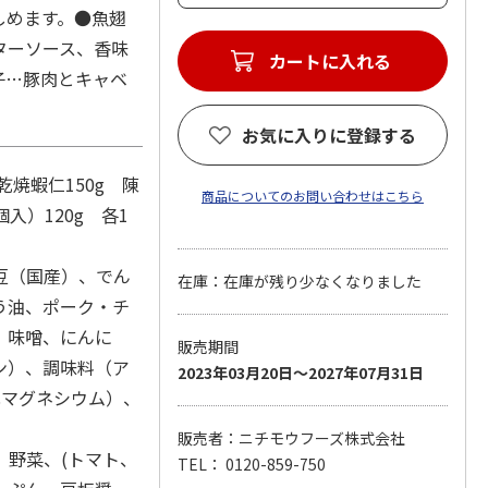
しめます。●魚翅
ターソース、香味
カートに入れる
子…豚肉とキャベ
お気に入りに登録する
焼蝦仁150g 陳
商品についてのお問い合わせはこちら
入）120g 各1
豆（国産）、でん
在庫：在庫が残り少なくなりました
う油、ポーク・チ
、味噌、にんに
販売期間
ン）、調味料（ア
2023年03月20日～2027年07月31日
化マグネシウム）、
販売者：ニチモウフーズ株式会社
、野菜、(トマト、
TEL： 0120-859-750