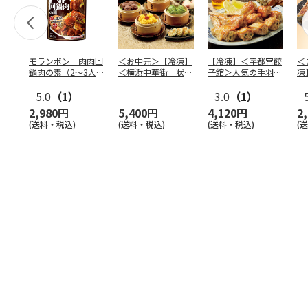
モランボン「肉肉回
＜お中元＞【冷凍】
【冷凍】＜宇都宮餃
＜
鍋肉の素（2～3人
＜横浜中華街 状元
子館＞人気の手羽餃
凍
前）」110g×40袋
樓＞満足点心セッ
子１０本
宮
5.0
（1）
ト ９
…
3.0
（1）
子
2,980円
5,400円
4,120円
2
(送料・税込)
(送料・税込)
(送料・税込)
(