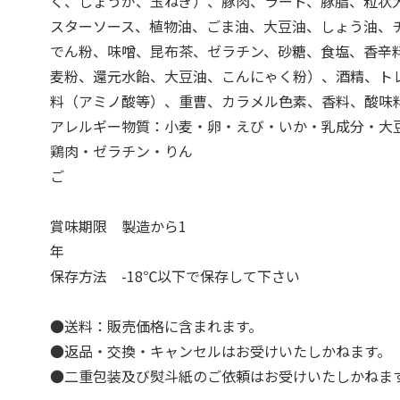
く、しょうが、玉ねぎ）、豚肉、ラード、豚脂、粒状
スターソース、植物油、ごま油、大豆油、しょう油、
でん粉、味噌、昆布茶、ゼラチン、砂糖、食塩、香辛
麦粉、還元水飴、大豆油、こんにゃく粉）、酒精、ト
料（アミノ酸等）、重曹、カラメル色素、
アレルギー物質：小麦・卵・えび・いか・乳成分・大
鶏肉・ゼラチン・りん
賞味期限 製造から1
保存方法 -18℃以下で保存して下さい
●送料：販売価格に含まれます。
●返品・交換・キャンセルはお受けいたしかねます。
●二重包装及び熨斗紙のご依頼はお受けいたしかねま