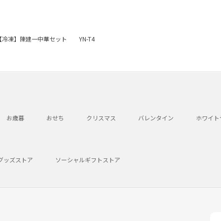
【冷凍】陳建一中華セット YN-T4
お歳暮
おせち
クリスマス
バレンタイン
ホワイト
グッズストア
ソーシャルギフトストア