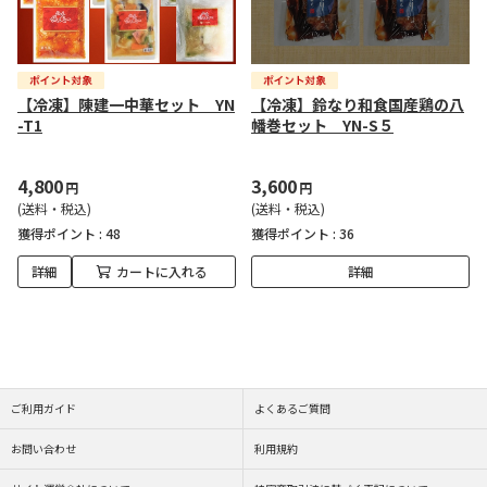
【冷凍】陳建一中華セット YN
【冷凍】鈴なり和食国産鶏の八
-T1
幡巻セット YN-S５
4,800
3,600
円
円
(送料・税込)
(送料・税込)
獲得ポイント :
48
獲得ポイント :
36
詳細
カートに入れる
詳細
ご利用ガイド
よくあるご質問
お問い合わせ
利用規約