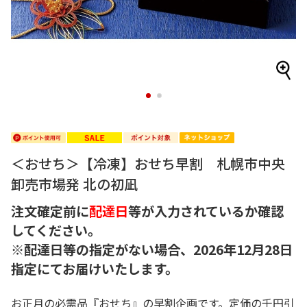
1
2
＜おせち＞【冷凍】おせち早割 札幌市中央
卸売市場発 北の初凪
注文確定前に
配達日
等が入力されているか確認
してください。
※配達日等の指定がない場合、2026年12月28日
指定にてお届けいたします。
お正月の必需品『おせち』の早割企画です。定価の千円引