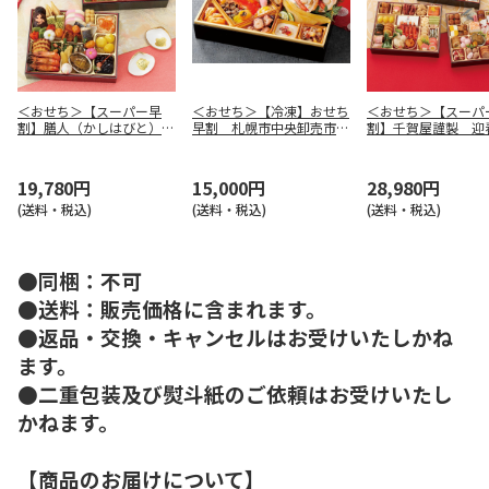
＜おせち＞【スーパー早
＜おせち＞【冷凍】おせち
＜おせち＞【スーパ
割】膳人（かしはびと）
早割 札幌市中央卸売市場
割】千賀屋謹製 迎
和洋中二段重
発 彩膳
ち料理「千富士」和
重
19,780円
15,000円
28,980円
(送料・税込)
(送料・税込)
(送料・税込)
●同梱：不可
●送料：販売価格に含まれます。
●返品・交換・キャンセルはお受けいたしかね
ます。
●二重包装及び熨斗紙のご依頼はお受けいたし
かねます。
【商品のお届けについて】