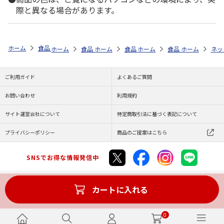
際と異なる場合があります。
ホーム
食品・グルメストア
おせち料理特集・通販 2027年
カテゴリ
ホーム
食品・グルメストア
ホーム
食品・グルメストア
ホーム
おせち料理特集・通販 2027
食品・グルメストア
ホーム
おせち料理特
ネッ
ご利用ガイド
よくあるご質問
お問い合わせ
利用規約
サイト運営会社について
特定商取引法に基づく表記について
プライバシーポリシー
商品のご提案はこちら
SNSでお得な情報発信中
カートに入れる
Copyright (C) JAPAN POST Co.,Ltd. All Rights Reserved.
0