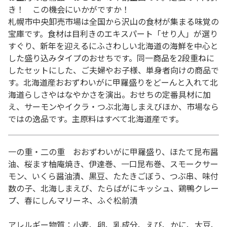
き！ この機会にいかがですか！
札幌市中央卸売市場は全国から沢山の食材が集まる味覚の
宝庫です。食材は目利きのエキスパート「せり人」が選り
すぐり、新年を迎えるにふさわしい北海道の海鮮を中心と
した盛り込みタイプのおせちです。同一商品を2段重ねに
したセットにした、ご夫婦やお子様、単身者向けの商品で
す。北海道産おおずわいがに甲羅盛りをどーんと入れて北
海道らしさやはなやかさを演出。おせちの定番具材に加
え、サーモンやイクラ・つぶ北海しまえびほか、市場なら
ではの逸品です。主原料はすべて北海道産です。
一の重・二の重 おおずわいがに甲羅盛り、ほたて昆布醤
油、桜ます柚庵焼き、伊達巻、一口昆布巻、スモークサー
モン、いくら醤油漬、黒豆、たたきごぼう、つぶ串、味付
数の子、北海しまえび、たらばがにキッシュ、鶏鴨クレー
プ、春にしんマリーネ、ふぐ松前漬
アレルギー物質：小麦、卵、乳成分、えび、かに、大豆、