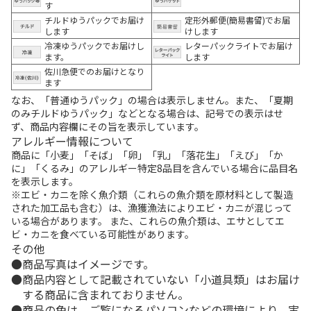
す
チルドゆうパックでお届け
定形外郵便(簡易書留)でお届
します
けします
冷凍ゆうパックでお届けし
レターパックライトでお届け
ます。
します
佐川急便でのお届けとなり
ます
なお、「普通ゆうパック」の場合は表示しません。また、「夏期
のみチルドゆうパック」などとなる場合は、記号での表示はせ
ず、商品内容欄にその旨を表示しています。
アレルギー情報について
商品に「小麦」「そば」「卵」「乳」「落花生」「えび」「か
に」「くるみ」のアレルギー特定8品目を含んでいる場合に品目名
を表示します。
※エビ・カニを除く魚介類（これらの魚介類を原材料として製造
された加工品も含む）は、漁獲漁法によりエビ・カニが混じって
いる場合があります。 また、これらの魚介類は、エサとしてエ
ビ・カニを食べている可能性があります。
その他
商品写真はイメージです。
商品内容として記載されていない「小道具類」はお届け
する商品に含まれておりません。
商品の色は、ご覧になるパソコンなどの環境により、実