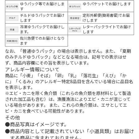
ゆうパック等でお届けしま
ゆうパケットでお届けします
す
チルドゆうパックでお届け
定形外郵便(簡易書留)でお届
します
けします
冷凍ゆうパックでお届けし
レターパックライトでお届け
ます。
します
佐川急便でのお届けとなり
ます
なお、「普通ゆうパック」の場合は表示しません。また、「夏期
のみチルドゆうパック」などとなる場合は、記号での表示はせ
ず、商品内容欄にその旨を表示しています。
アレルギー情報について
商品に「小麦」「そば」「卵」「乳」「落花生」「えび」「か
に」「くるみ」のアレルギー特定8品目を含んでいる場合に品目名
を表示します。
※エビ・カニを除く魚介類（これらの魚介類を原材料として製造
された加工品も含む）は、漁獲漁法によりエビ・カニが混じって
いる場合があります。 また、これらの魚介類は、エサとしてエ
ビ・カニを食べている可能性があります。
その他
商品写真はイメージです。
商品内容として記載されていない「小道具類」はお届け
する商品に含まれておりません。