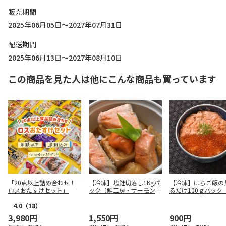
販売期間
2025年06月05日～2027年07月31日
配送期間
2025年06月13日～2027年08月10日
この商品を見た人は他にこんな商品も買っています
「20点以上詰め合わせ！
【冷凍】塩鮭切落し1Kgパ
【冷凍】はらこ飯の
ロスおたすけセット」
ック（鮭工房・サーモンハ
るだけ100ｇパック
ウス）
房・サーモンハウス
4.0
（18）
3,980円
1,550円
900円