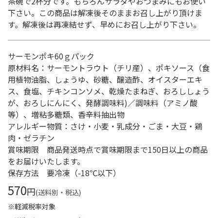
茶碗で2杯分です。もちろんサラダやおつまみにもお使い
下さい。この商品は解凍後そのままお召し上がり頂けま
す。解凍後は再凍結せず、早めにお召し上がり下さい。
サーモンポキ60ｇパック
原材料名：サーモントラウト（チリ産）、ポキソース（食
用植物油脂、しょうゆ、砂糖、醸造酢、オイスターエキ
ス、食塩、チキンコンソメ、乾燥たまねぎ、おろししょう
が、おろしにんにく、発酵調味料)／調味料（アミノ酸
等）、増粘多糖類、香辛料抽出物
アレルギー物質：さけ・小麦・乳成分・ごま・大豆・鶏
肉・ゼラチン
賞味期限 商品発送時点で賞味期限まで150日以上の商品
をお届けいたします。
保存方法 要冷凍（-18℃以下）
570
円
(送料別・税込)
※軽減税率対象