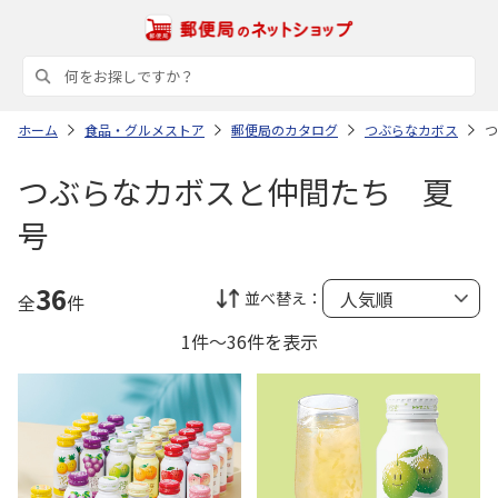
ホーム
食品・グルメストア
郵便局のカタログ
つぶらなカボス
つ
つぶらなカボスと仲間たち 夏
号
36
並べ替え：
全
件
1件～36件を表示