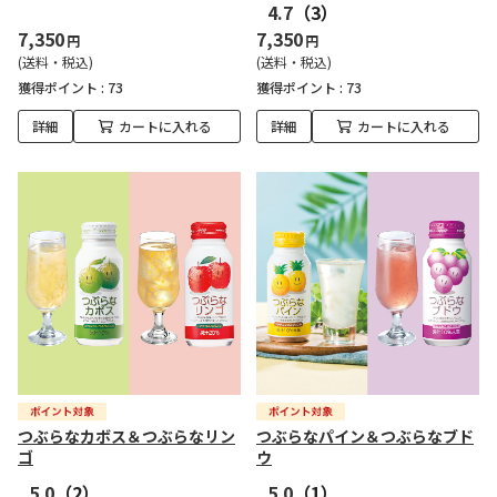
4.7
（3）
7,350
7,350
円
円
(送料・税込)
(送料・税込)
獲得ポイント :
73
獲得ポイント :
73
詳細
カートに入れる
詳細
カートに入れる
つぶらなカボス＆つぶらなリン
つぶらなパイン＆つぶらなブド
ゴ
ウ
5.0
（2）
5.0
（1）