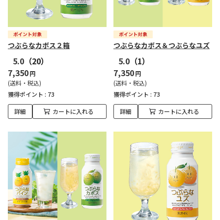
つぶらなカボス２箱
つぶらなカボス＆つぶらなユズ
5.0
（20）
5.0
（1）
7,350
7,350
円
円
(送料・税込)
(送料・税込)
獲得ポイント :
73
獲得ポイント :
73
詳細
カートに入れる
詳細
カートに入れる