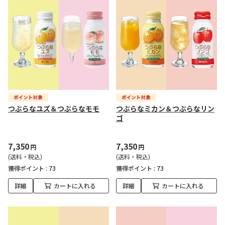
つぶらなユズ＆つぶらなモモ
つぶらなミカン＆つぶらなリン
ゴ
7,350
7,350
円
円
(送料・税込)
(送料・税込)
獲得ポイント :
73
獲得ポイント :
73
詳細
カートに入れる
詳細
カートに入れる