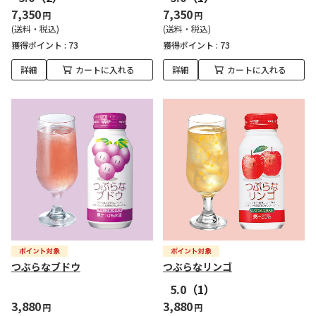
7,350
7,350
円
円
(送料・税込)
(送料・税込)
獲得ポイント :
73
獲得ポイント :
73
詳細
カートに入れる
詳細
カートに入れる
つぶらなブドウ
つぶらなリンゴ
5.0
（1）
3,880
3,880
円
円