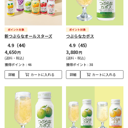
新つぶらなオールスターズ
つぶらなカボス
4.9
（44）
4.9
（45）
4,650
3,880
円
円
(送料・税込)
(送料・税込)
獲得ポイント :
46
獲得ポイント :
38
詳細
カートに入れる
詳細
カートに入れる