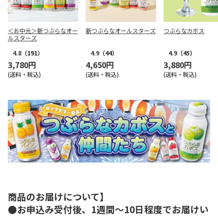
＜お中元＞新つぶらなオー
新つぶらなオールスターズ
つぶらなカボス
ルスターズ
4.8
（191）
4.9
（44）
4.9
（45）
3,780円
4,650円
3,880円
(送料・税込)
(送料・税込)
(送料・税込)
商品のお届けについて】
●お申込み受付後、1週間～10日程度でお届けい