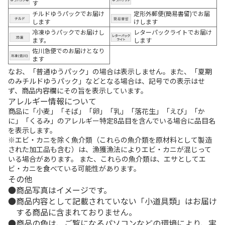
す
チルドゆうパックでお届け
定形外郵便(簡易書留)でお届
します
けします
冷凍ゆうパックでお届けし
レターパックライトでお届け
ます。
します
佐川急便でのお届けとなり
ます
なお、「普通ゆうパック」の場合は表示しません。また、「夏期
のみチルドゆうパック」などとなる場合は、記号での表示はせ
ず、商品内容欄にその旨を表示しています。
アレルギー情報について
商品に「小麦」「そば」「卵」「乳」「落花生」「えび」「か
に」「くるみ」のアレルギー特定8品目を含んでいる場合に品目名
を表示します。
※エビ・カニを除く魚介類（これらの魚介類を原材料として製造
された加工品も含む）は、漁獲漁法によりエビ・カニが混じって
いる場合があります。 また、これらの魚介類は、エサとしてエ
ビ・カニを食べている可能性があります。
その他
商品写真はイメージです。
商品内容として記載されていない「小道具類」はお届け
する商品に含まれておりません。
商品の色は、ご覧になるパソコンなどの環境により、実