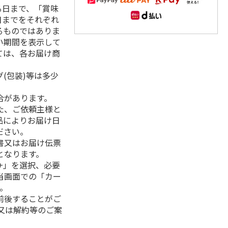
る日まで、「賞味
日までをそれぞれ
るものではありま
い期間を表示して
ては、各お届け商
(包装)等は多少
合があります。
た、ご依頼主様と
品によりお届け日
ださい。
書又はお届け伝票
となります。
+」を選択、必要
当画面での「カー
。
前後することがご
又は解約等のご案