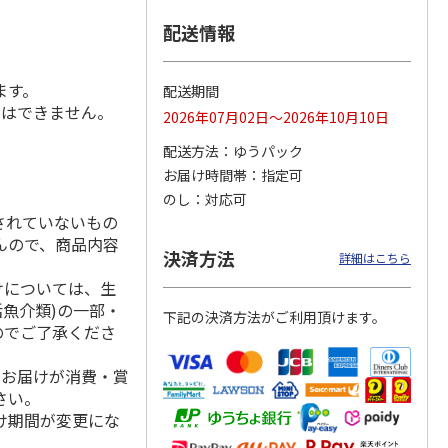
配送情報
ます。
ＷＥＢ定期便つぶら
ももうめ・りんごう
＜お中元＞新つぶら
配送期間
なバラエティコース
めアソート
なオールスターズ
とはできません。
2026年07月02日～2026年10月10日
２箱
）
4.6
（11）
4.4
（14）
5.0
（7）
配送方法
ゆうパック
3,580円
3,460円
7,250円
お届け時間帯
指定可
(送料・税込)
(送料・税込)
(送料・税込)
のし
対応可
されていないもの
んので、商品内容
決済方法
詳細はこちら
けについては、生
活魚介類)の一部・
下記の決済方法がご利用頂けます。
のでご了承くださ
、お届けが消費・賞
さい。
け期間が変更にな