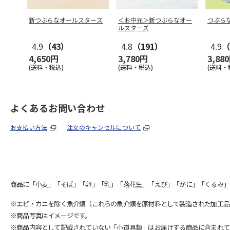
新つぶらなオールスターズ
＜お中元＞新つぶらなオー
つぶら
ルスターズ
4.9
（43）
4.8
（191）
4.9
（
4,650円
3,780円
3,88
(送料・税込)
(送料・税込)
(送料・
よくあるお問い合わせ
お支払い方法
注文のキャンセルについて
商品に「小麦」「そば」「卵」「乳」「落花生」「えび」「かに」「くるみ」
※エビ・カニを除く魚介類（これらの魚介類を原材料として製造された加工品
※商品写真はイメージです。
※商品内容として記載されていない「小道具類」はお届けする商品に含まれて