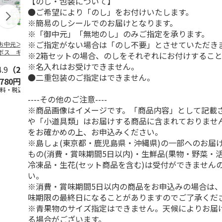
【のし・包装について】
●ご希望により「のし」をお付けいたします。
※簡易のしシールでのお届けとなります。
※「御中元」「無地のし」のみご指定を承ります。
※ご指定がない場合は「のし不要」とさせていただき
お中元＞つぶらな
つぶらなパイン
＜お中元＞夏のゴク
ももうめＡ
ボス ギフト
ゴク４種セット
※2箱セットの場合、のしをそれぞれにお付けするこ
※名入れはお受けできません。
4.9
（28）
4.9
（29）
4.7
（19）
4.7
（14
●二重包装のご指定はできません。
,780円
3,880円
3,870円
2,900円
送料・税込)
(送料・税込)
(送料・税込)
(送料・税込)
----その他のご注意----
※商品画像はイメージです。「商品内容」として記載
や「小道具類」はお届けする商品に含まれておりませ
をお確かめの上、お申込みください。
※島しょ(東京都・鹿児島県・沖縄県)の一部へのお届
もの(消費・賞味期間5日以内)・生鮮品(果物・野菜・
冷凍品・生花(セット商品を含む)は受付ができません
い。
※消費・賞味期間5日以内の商品をお申込みの場合は
味期限の最終日になることがありますのでご了承くだ
※青果物のサイズ指定はできません。天候によりお届
る場合がございます。