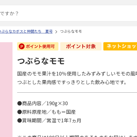
つぶらなカボスと仲間たち 夏号
つぶらなモモ
つぶらなモモ
国産のモモ果汁を10％使用したみずみずしいモモの風
つぶとした果肉感ですっきりとした飲み心地です。
●商品内容／190g×30
●原料原産地／もも＝国産
●賞味期間／常温で1年7ヵ月