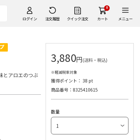
0
ログイン
注文履歴
クイック注文
カート
メニュー
3,880
円
(送料・税込)
※軽減税率対象
味とアロエのつぶ
獲得ポイント： 38 pt
商品番号
8325410615
数量