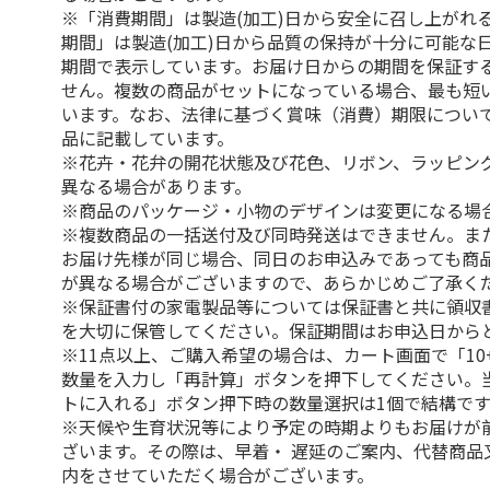
※「消費期間」は製造(加工)日から安全に召し上がれ
期間」は製造(加工)日から品質の保持が十分に可能な
期間で表示しています。お届け日からの期間を保証す
せん。複数の商品がセットになっている場合、最も短
います。なお、法律に基づく賞味（消費）期限につい
品に記載しています。
※花卉・花弁の開花状態及び花色、リボン、ラッピング
異なる場合があります。
※商品のパッケージ・小物のデザインは変更になる場
※複数商品の一括送付及び同時発送はできません。ま
お届け先様が同じ場合、同日のお申込みであっても商
が異なる場合がございますので、あらかじめご了承く
※保証書付の家電製品等については保証書と共に領収
を大切に保管してください。保証期間はお申込日から
※11点以上、ご購入希望の場合は、カート画面で「10
数量を入力し「再計算」ボタンを押下してください。
トに入れる」ボタン押下時の数量選択は1個で結構です
※天候や生育状況等により予定の時期よりもお届けが
ざいます。その際は、早着・ 遅延のご案内、代替商品
内をさせていただく場合がございます。