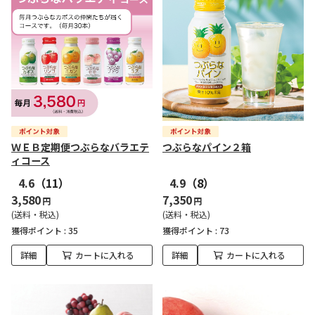
ＷＥＢ定期便つぶらなバラエテ
つぶらなパイン２箱
ィコース
4.6
（11）
4.9
（8）
3,580
7,350
円
円
(送料・税込)
(送料・税込)
獲得ポイント :
35
獲得ポイント :
73
詳細
カートに入れる
詳細
カートに入れる