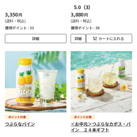
5.0
（3）
3,350
3,880
円
円
(送料・税込)
(送料・税込)
獲得ポイント :
33
獲得ポイント :
38
詳細
詳細
カートに入れる
つぶらなパイン
＜お中元＞つぶらなカボス・パ
イン ２４本ギフト