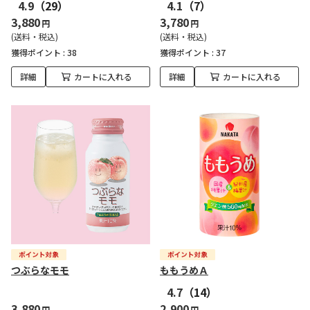
4.9
（29）
4.1
（7）
3,880
3,780
円
円
(送料・税込)
(送料・税込)
獲得ポイント :
38
獲得ポイント :
37
詳細
カートに入れる
詳細
カートに入れる
つぶらなモモ
ももうめＡ
4.7
（14）
3,880
2,900
円
円