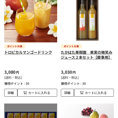
トロピカルマンゴードリンク
たかはた果樹園 果実の微笑み
ジュース２本セット【慶事用】
3,080
3,030
円
円
(送料・税込)
(送料・税込)
獲得ポイント :
30
獲得ポイント :
30
詳細
カートに入れる
詳細
カートに入れる