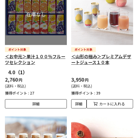
＜お中元＞果汁１００％フルー
＜山形の極み＞プレミアムデザ
ツセレクション
ートジュース１０本
4.0
（1）
2,760
3,950
円
円
(送料・税込)
(送料・税込)
獲得ポイント :
27
獲得ポイント :
39
詳細
詳細
カートに入れる