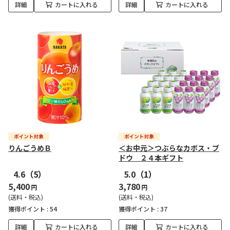
詳細
カートに入れる
詳細
カートに入れる
りんごうめＢ
＜お中元＞つぶらなカボス・ブ
ドウ ２４本ギフト
4.6
（5）
5.0
（1）
5,400
3,780
円
円
(送料・税込)
(送料・税込)
獲得ポイント :
54
獲得ポイント :
37
詳細
カートに入れる
詳細
カートに入れる