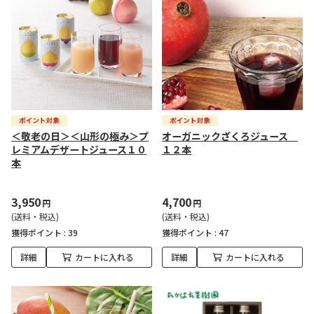
＜敬老の日＞＜山形の極み＞プ
オーガニックざくろジュース
レミアムデザートジュース１０
１２本
本
3,950
4,700
円
円
(送料・税込)
(送料・税込)
獲得ポイント :
39
獲得ポイント :
47
詳細
カートに入れる
詳細
カートに入れる