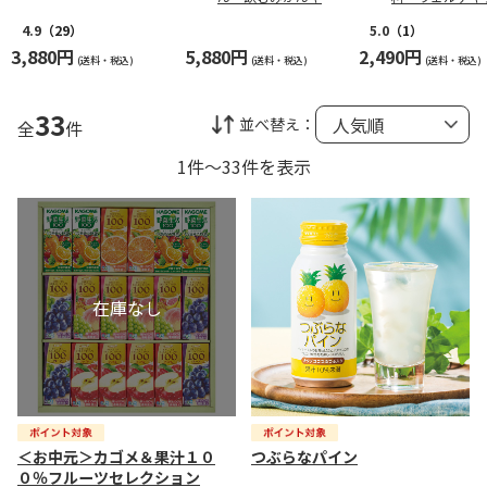
ト（西日本版）
（西日本版）
4.9
（29）
5.0
（1）
3,880円
5,880円
2,490円
(送料・税込)
(送料・税込)
(送料・税込)
33
並べ替え：
全
件
1件～33件を表示
＜お中元＞カゴメ＆果汁１０
つぶらなパイン
０％フルーツセレクション