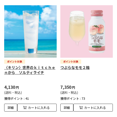
〈キリン〉世界のｋｉｔｃｈｅ
つぶらなモモ２箱
ｎから ソルティライチ
4,130
7,350
円
円
(送料・税込)
(送料・税込)
獲得ポイント :
41
獲得ポイント :
73
詳細
カートに入れる
詳細
カートに入れる