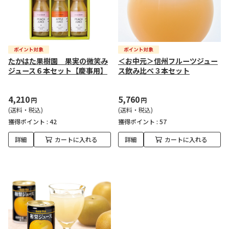
たかはた果樹園 果実の微笑み
＜お中元＞信州フルーツジュー
ジュース６本セット【慶事用】
ス飲み比べ３本セット
4,210
5,760
円
円
(送料・税込)
(送料・税込)
獲得ポイント :
42
獲得ポイント :
57
詳細
カートに入れる
詳細
カートに入れる