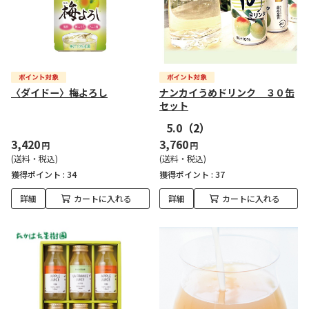
〈ダイドー〉梅よろし
ナンカイうめドリンク ３０缶
セット
5.0
（2）
3,420
3,760
円
円
(送料・税込)
(送料・税込)
獲得ポイント :
34
獲得ポイント :
37
詳細
カートに入れる
詳細
カートに入れる