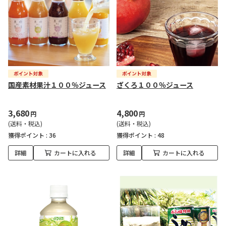
国産素材果汁１００％ジュース
ざくろ１００％ジュース
3,680
4,800
円
円
(送料・税込)
(送料・税込)
獲得ポイント :
36
獲得ポイント :
48
詳細
カートに入れる
詳細
カートに入れる