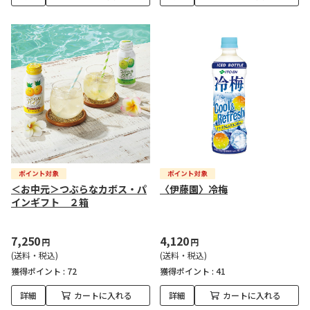
＜お中元＞つぶらなカボス・パ
〈伊藤園〉冷梅
インギフト ２箱
7,250
4,120
円
円
(送料・税込)
(送料・税込)
獲得ポイント :
72
獲得ポイント :
41
詳細
カートに入れる
詳細
カートに入れる