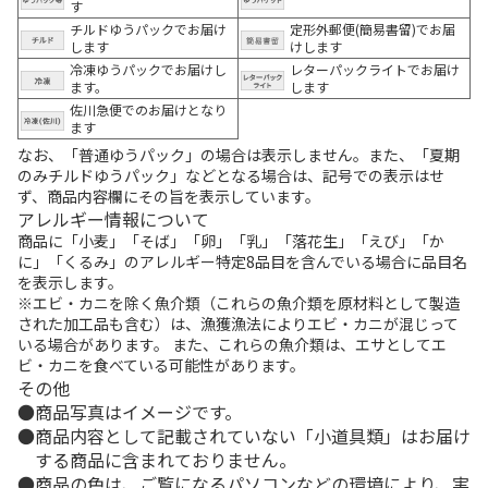
す
チルドゆうパックでお届け
定形外郵便(簡易書留)でお届
します
けします
冷凍ゆうパックでお届けし
レターパックライトでお届け
ます。
します
佐川急便でのお届けとなり
ます
なお、「普通ゆうパック」の場合は表示しません。また、「夏期
のみチルドゆうパック」などとなる場合は、記号での表示はせ
ず、商品内容欄にその旨を表示しています。
アレルギー情報について
商品に「小麦」「そば」「卵」「乳」「落花生」「えび」「か
に」「くるみ」のアレルギー特定8品目を含んでいる場合に品目名
を表示します。
※エビ・カニを除く魚介類（これらの魚介類を原材料として製造
された加工品も含む）は、漁獲漁法によりエビ・カニが混じって
いる場合があります。 また、これらの魚介類は、エサとしてエ
ビ・カニを食べている可能性があります。
その他
商品写真はイメージです。
商品内容として記載されていない「小道具類」はお届け
する商品に含まれておりません。
商品の色は、ご覧になるパソコンなどの環境により、実