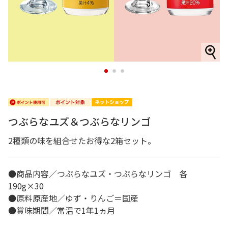
1
2
3
つぶらなユズ＆つぶらなリンゴ
2種類の味を組合せたお得な2箱セット。
●商品内容／つぶらなユズ・つぶらなリンゴ 各
190g×30
●原料原産地／ゆず・りんご＝国産
●賞味期間／常温で1年1ヵ月