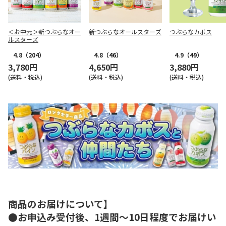
＜お中元＞新つぶらなオー
新つぶらなオールスターズ
つぶらなカボス
ルスターズ
4.8
（204）
4.8
（46）
4.9
（49）
3,780円
4,650円
3,880円
(送料・税込)
(送料・税込)
(送料・税込)
商品のお届けについて】
●お申込み受付後、1週間～10日程度でお届けい