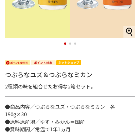
1
2
3
つぶらなユズ＆つぶらなミカン
2種類の味を組合せたお得な2箱セット。
●商品内容／つぶらなユズ・つぶらなミカン 各
190g×30
●原料原産地／ゆず・みかん＝国産
●賞味期間／常温で1年1ヵ月