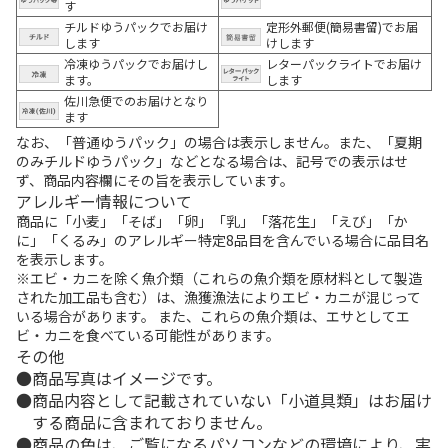
す
チルドゆうパックでお届け
定形外郵便(簡易書留)でお届
します
けします
冷凍ゆうパックでお届けし
レターパックライトでお届け
ます。
します
佐川急便でのお届けとなり
ます
なお、「普通ゆうパック」の場合は表示しません。また、「夏期
のみチルドゆうパック」などとなる場合は、記号での表示はせ
ず、商品内容欄にその旨を表示しています。
アレルギー情報について
商品に「小麦」「そば」「卵」「乳」「落花生」「えび」「か
に」「くるみ」のアレルギー特定8品目を含んでいる場合に品目名
を表示します。
※エビ・カニを除く魚介類（これらの魚介類を原材料として製造
された加工品も含む）は、漁獲漁法によりエビ・カニが混じって
いる場合があります。 また、これらの魚介類は、エサとしてエ
ビ・カニを食べている可能性があります。
その他
商品写真はイメージです。
商品内容として記載されていない「小道具類」はお届け
する商品に含まれておりません。
商品の色は、ご覧になるパソコンなどの環境により、実