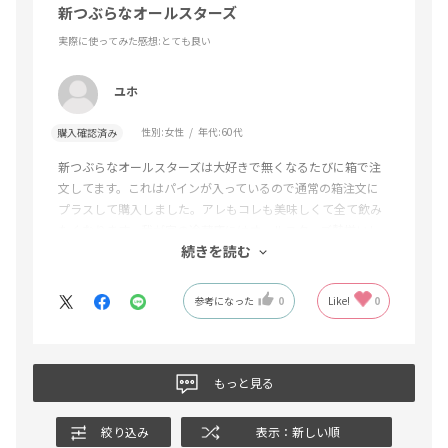
新つぶらなオールスターズ
実際に使ってみた感想
:とても良い
ユホ
性別:
女性
年代:
60代
購入確認済み
新つぶらなオールスターズは大好きで無くなるたびに箱で注
文してます。これはパインが入っているので通常の箱注文に
プラスして購入しました。アレもコレも美味しくて全て飲み
たくなります。我が家の冷蔵庫にはオールスターズ勢揃いし
続きを読む
てます。無くなる前にまた注文します(^^)
参考になった
0
Like!
0
もっと見る
絞り込み
表示：新しい順