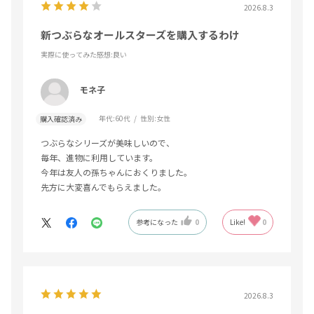
2026.8.3
新つぶらなオールスターズを購入するわけ
実際に使ってみた感想
:良い
モネ子
年代:
60代
性別:
女性
購入確認済み
つぶらなシリーズが美味しいので、
毎年、進物に利用しています。
今年は友人の孫ちゃんにおくりました。
先方に大変喜んでもらえました。
参考になった
0
Like!
0
2026.8.3