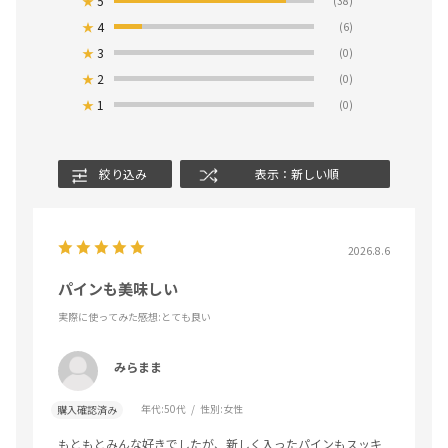
★
5
(38)
★
4
(6)
★
3
(0)
★
2
(0)
★
1
(0)
絞り込み
表示：新しい順
2026.8.6
パインも美味しい
実際に使ってみた感想
:とても良い
みらまま
年代:
50代
性別:
女性
購入確認済み
もともとみんな好きでしたが、新しく入ったパインもスッキ