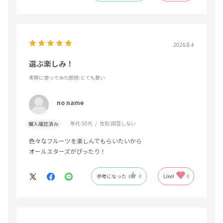
2026.8.4
選ぶ楽しみ！
実際に使ってみた感想
:とても良い
no name
年代:
50代
性別:
回答しない
購入確認済み
色々なフルーツを楽しんでもらいたいから
オールスターズがぴったり！
参考になった
0
Like!
0