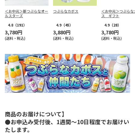
＜お中元＞新つぶらなオー
つぶらなカボス
＜お中元＞つぶらな
ルスターズ
ス ギフト
4.8
（191）
4.9
（45）
4.9
（28）
3,780円
3,880円
3,780円
(送料・税込)
(送料・税込)
(送料・税込)
商品のお届けについて】
●お申込み受付後、1週間～10日程度でお届けい
たします。