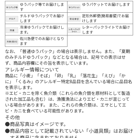
ゆうパック等でお届けしま
ゆうパケットでお届けします
す
チルドゆうパックでお届け
定形外郵便(簡易書留)でお届
します
けします
冷凍ゆうパックでお届けし
レターパックライトでお届け
ます。
します
佐川急便でのお届けとなり
ます
なお、「普通ゆうパック」の場合は表示しません。また、「夏期
のみチルドゆうパック」などとなる場合は、記号での表示はせ
ず、商品内容欄にその旨を表示しています。
アレルギー情報について
商品に「小麦」「そば」「卵」「乳」「落花生」「えび」「か
に」「くるみ」のアレルギー特定8品目を含んでいる場合に品目名
を表示します。
※エビ・カニを除く魚介類（これらの魚介類を原材料として製造
された加工品も含む）は、漁獲漁法によりエビ・カニが混じって
いる場合があります。 また、これらの魚介類は、エサとしてエ
ビ・カニを食べている可能性があります。
その他
商品写真はイメージです。
商品内容として記載されていない「小道具類」はお届け
する商品に含まれておりません。