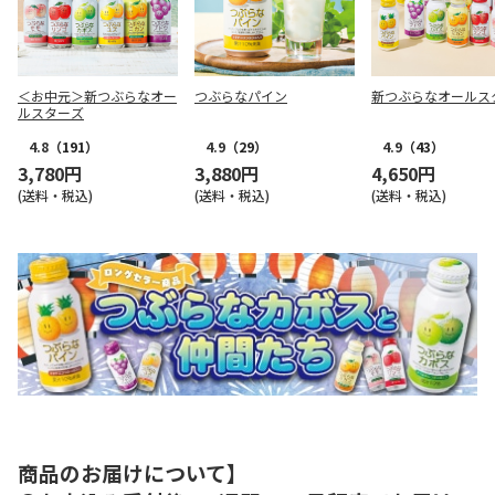
＜お中元＞新つぶらなオー
つぶらなパイン
新つぶらなオールス
ルスターズ
4.8
（191）
4.9
（29）
4.9
（43）
3,780円
3,880円
4,650円
(送料・税込)
(送料・税込)
(送料・税込)
商品のお届けについて】