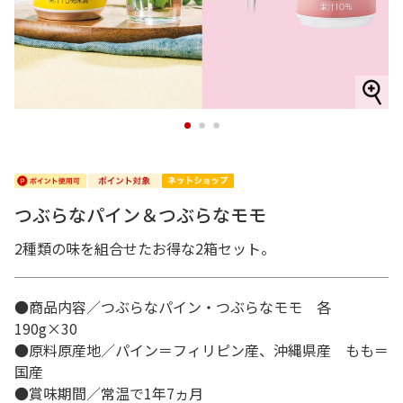
1
2
3
つぶらなパイン＆つぶらなモモ
2種類の味を組合せたお得な2箱セット。
●商品内容／つぶらなパイン・つぶらなモモ 各
190g×30
●原料原産地／パイン＝フィリピン産、沖縄県産 もも＝
国産
●賞味期間／常温で1年7ヵ月