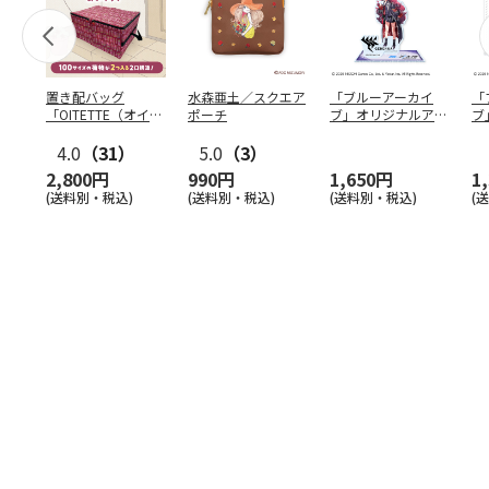
置き配バッグ
水森亜土／スクエア
「ブルーアーカイ
「
「OITETTE（オイテ
ポーチ
ブ」オリジナルアク
ブ
ッテ）」
リルスタンド（イロ
&
4.0
（31）
5.0
（3）
ハ）
2,800円
990円
1,650円
1
(送料別・税込)
(送料別・税込)
(送料別・税込)
(