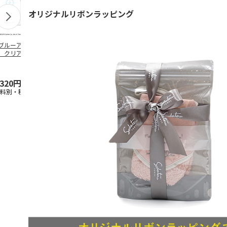
オリジナルリボンラッピング
ブルーアーカイ
アニメ『ジョジョの
水森亜土／ステッカ
リラックマ／
」クリアファイル
奇妙な冒険 黄金の
ーセット
ケース
ステッカーセット
風』チョコラータと
セッ
5.0
…
（7）
5.0
（6）
,320円
1,969円
600円
1,100円
送料別・税込)
(送料別・税込)
(送料別・税込)
(送料別・税込