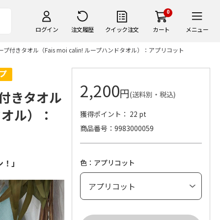
0
ログイン
注文履歴
クイック注文
カート
メニュー
きタオル（Fais moi calin! ループハンドタオル）：アプリコット
2,200
円
付きタオル
(送料別・税込)
ンドタオル）：
獲得ポイント： 22 pt
商品番号
9983000059
ン！」
色：アプリコット