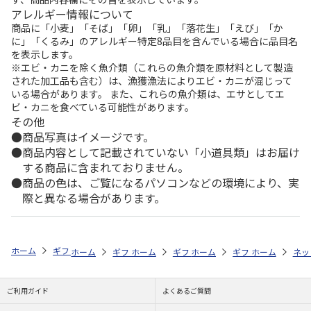
アレルギー情報について
商品に「小麦」「そば」「卵」「乳」「落花生」「えび」「か
に」「くるみ」のアレルギー特定8品目を含んでいる場合に品目名
を表示します。
※エビ・カニを除く魚介類（これらの魚介類を原材料として製造
された加工品も含む）は、漁獲漁法によりエビ・カニが混じって
いる場合があります。 また、これらの魚介類は、エサとしてエ
ビ・カニを食べている可能性があります。
その他
商品写真はイメージです。
商品内容として記載されていない「小道具類」はお届け
する商品に含まれておりません。
商品の色は、ご覧になるパソコンなどの環境により、実
際と異なる場合があります。
ホーム
ギフト通販
内祝い・お返し
結婚引出物
予算で探す（3,0
ホーム
ギフト通販
ホーム
内祝い・お返し
ギフト通販
ホーム
内祝い・お返し
ギフト通販
快気祝い
ホーム
内祝
ネッ
予算
ご利用ガイド
よくあるご質問