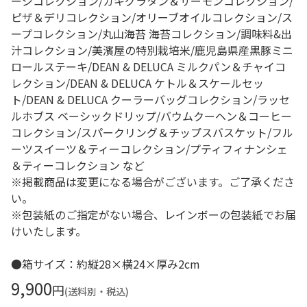
ージコレクション/カキグラタン＆サーモンコレクション/
ピザ＆デリコレクション/オリーブオイルコレクション/ス
ープコレクション/丸山海苔 海苔コレクション/調味料&出
汁コレクション/美濱屋の特別栽培米/鹿児島県産黒豚ミニ
ロールステーキ/DEAN & DELUCA ミルクパン＆チャイコ
レクション/DEAN & DELUCA ケトル＆スケールセッ
ト/DEAN & DELUCA クーラーバッグコレクション/ラッセ
ルホブス ベーシックドリップ/バウムクーヘン＆コーヒー
コレクション/スパークリング＆チップスバスケット/フル
ーツスイーツ＆ティーコレクション/プティフィナンシェ
＆ティーコレクション など
※掲載商品は変更になる場合がございます。ご了承くださ
い。
※包装紙のご指定がない場合、レインボーの包装紙でお届
けいたします。
●箱サイズ：約縦28×横24×厚み2cm
9,900
円
(送料別・税込)