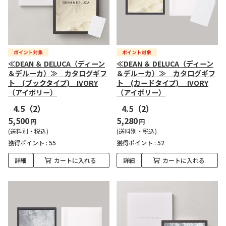
≪DEAN ＆ DELUCA（ディーン
≪DEAN ＆ DELUCA（ディーン
＆デルーカ）≫ カタログギフ
＆デルーカ）≫ カタログギフ
ト (ブックタイプ) IVORY
ト (カードタイプ) IVORY
（アイボリー）
（アイボリー）
4.5
（2）
4.5
（2）
5,500
5,280
円
円
(送料別・税込)
(送料別・税込)
獲得ポイント :
55
獲得ポイント :
52
詳細
カートに入れる
詳細
カートに入れる