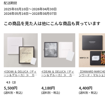
配送期間
2025年03月10日～2026年04月30日
2026年05月16日～2028年08月07日
この商品を見た人は他にこんな商品も買っています
≪DEAN ＆ DELUCA（ディ
≪DEAN ＆ DELUCA（ディ
【ONWARD MARCH
ーン＆デルーカ）≫ カタ
ーン＆デルーカ）≫ カタ
ンワード・マルシ
ログギフト (ブックタイ
ログギフト (カードタイ
カードカタログギフ
プ) IVORY（アイボリ
プ) CHARCOAL（チャコ
ERT（ヴェール）
4.5
（2）
ー）
ール）
5,500円
4,180円
4,400円
(送料別・税込)
(送料別・税込)
(送料別・税込)