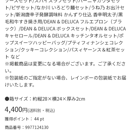
ソースセット/スパイスラブセット/バーニャカウダセッ
ト/ピザセット/なか川 いろどり麺セット/うね乃 お出汁セ
ット/新潟唐辛子発酵調味料 かんずり仕込 香辛明太子/黒
毛和牛すき焼き用/DEAN & DELUCA フルエプロン（ブラ
ック）/DEAN & DELUCA ボックスセット/DEAN & DELUCA
キャセロール/DEAN & DELUCA キッチンタオルセット/ポ
ップスイーツハッピーバッグ/プティフィナンシェコレク
ション/クッキーコレクション/パスィヤーンス＆紅茶セッ
ト など
※掲載商品は変更になる場合がございます。ご了承くださ
い。
※包装紙のご指定がない場合、レインボーの包装紙でお届
けいたします。
●箱サイズ：約縦28×横24×厚み2cm
4,400
円
(送料別・税込)
獲得ポイント： 44 pt
商品番号
9977124130