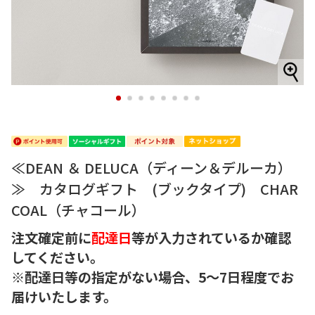
1
2
3
4
5
6
7
8
≪DEAN ＆ DELUCA（ディーン＆デルーカ）
≫ カタログギフト (ブックタイプ) CHAR
COAL（チャコール）
注文確定前に
配達日
等が入力されているか確認
してください。
※配達日等の指定がない場合、5～7日程度でお
届けいたします。