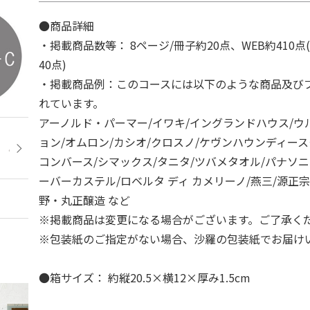
●商品詳細
・掲載商品数等： 8ページ/冊子約20点、WEB約410点
40点)
・掲載商品例：このコースには以下のような商品及び
れています。
アーノルド・パーマー/イワキ/イングランドハウス/ウ
ョン/オムロン/カシオ/クロスノ/ケヴンハウンディース
コンバース/シマックス/タニタ/ツバメタオル/パナソニ
ーバーカステル/ロベルタ ディ カメリーノ/燕三/源正宗
野・丸正醸造 など
※掲載商品は変更になる場合がございます。ご了承く
※包装紙のご指定がない場合、沙羅の包装紙でお届け
●箱サイズ： 約縦20.5×横12×厚み1.5cm