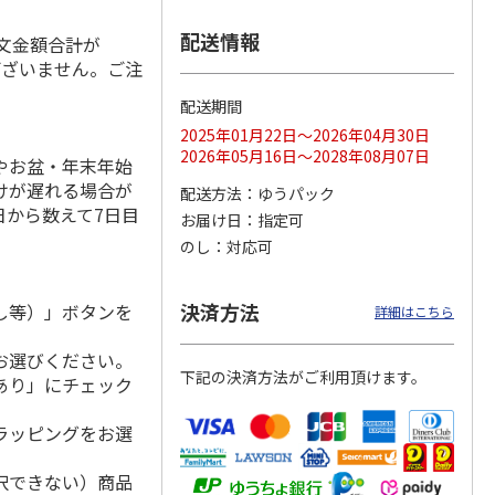
配送情報
注文金額合計が
ございません。ご注
。
のニッ
TIMEBook(R)
【とっておきのニッ
≪Mistral(ミストラ
配送期間
 カタ
Premium Luxury
ポンを贈る】 カタ
ル)≫ カードカタ
2025年01月22日～2026年04月30日
詩（う
Sp
…
ログギフト 弥（あ
ログギフト ソ
…
5.0
（1）
まね
…
2026年05月16日～2028年08月07日
やお盆・年末年始
108,900円
5,390円
3,080円
けが遅れる場合が
配送方法
ゆうパック
)
(送料別・税込)
(送料別・税込)
(送料別・税込)
日から数えて7日目
お届け日
指定可
のし
対応可
決済方法
し等）」ボタンを
詳細はこちら
お選びください。
下記の決済方法がご利用頂けます。
あり」にチェック
ラッピングをお選
択できない）商品