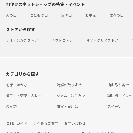
郵便局のネットショップの特集・イベント
母の日
こどもの日
父の日
お中元
敬老の日
ストアから探す
切手・はがきストア
ギフトストア
食品・グルメストア
カテゴリから探す
切手・はがき
海鮮お取り寄せ
肉お取り寄せ
梅干し・惣菜・カレー
ジャム・はちみつ
調味料・ドレッ
めん類
雑貨・日用品
スイーツ
ご利用ガイド
よくあるご質問
お問い合わせ