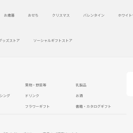
お歳暮
おせち
クリスマス
バレンタイン
ホワイト
グッズストア
ソーシャルギフトストア
果物・野菜等
乳製品
シング
ドリンク
お酒
フラワーギフト
書籍・カタログギフト