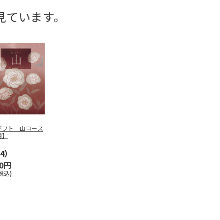
見ています。
ギフト 山コース
用】
4）
90円
税込)