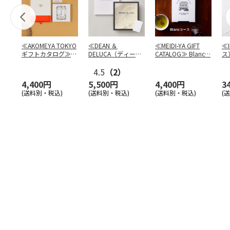
≪AKOMEYA TOKYO
≪DEAN ＆
≪MEIDI-YA GIFT
≪
ギフトカタログ≫
DELUCA（ディーン
CATALOG≫ Blanc
…
ス
だいち
＆デルーカ）≫ カ
フ
タ
4.5
…
（2）
4,400円
5,500円
4,400円
3
(送料別・税込)
(送料別・税込)
(送料別・税込)
(