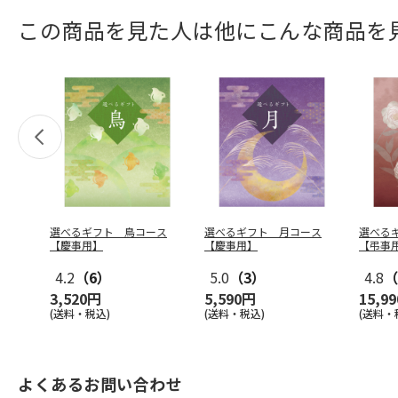
この商品を見た人は他にこんな商品を
選べるギフト 鳥コース
選べるギフト 月コース
選べる
【慶事用】
【慶事用】
【弔事
4.2
（6）
5.0
（3）
4.8
（
3,520円
5,590円
15,9
(送料・税込)
(送料・税込)
(送料・
よくあるお問い合わせ