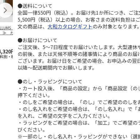
●送料について
全国一律550円（税込）。お届け先1か所につき、ご
5,500円（税込）以上の場合、お客さまの送料負担は
文の商品は、
大和カタログギフト
のみ対象となります
ILLUMS（イルム
【とっておきのニッ
TIMEBook(R)
【とっておき
）≫ カタログギ
ポンを贈る】 カタ
Premium Premium
ポンを贈る】
ト ロイヤル
ログギフト 栄（さ
S
…
ログギフト 
●お届けについて
かえ
…
た）
ご注文後、5～7日程度でお届けいたします。大型連休
4,320円
4,290円
60,500円
6,490円
の前後、または天候不順等の諸事情により商品のお届
送料別・税込)
(送料別・税込)
(送料別・税込)
(送料別・税込
ございます。お届け日をご希望の場合、お申込みの翌
以降～配送期間内でお願いします。
●のし・ラッピングについて
・カート投入後、「商品の設定」から「商品設定（の
押下ください。
・のしをご希望の場合は、「のし」でご希望ののしを
・のし名入れをご希望の場合は、「のし名入れ」で「
を入れ、ご希望の文字をご入力ください。
・ラッピングをご希望の場合は、「加工」でご希望の
びください。
※一部のし・のし名入れ・ラッピングができない（選