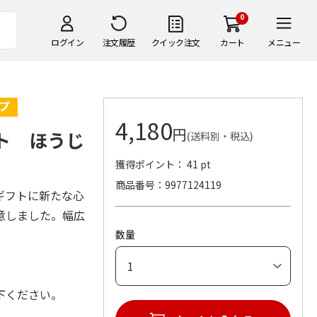
0
ログイン
注文履歴
クイック注文
カート
メニュー
4,180
円
フト ほうじ
(送料別・税込)
獲得ポイント： 41 pt
商品番号
9977124119
ギフトに新たな心
意しました。幅広
数量
下ください。