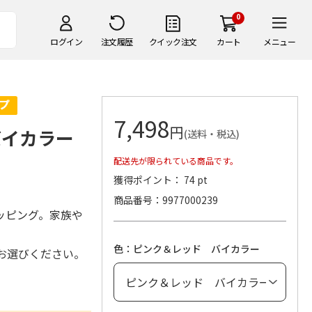
0
ログイン
注文履歴
クイック注文
カート
メニュー
7,498
円
バイカラー
(送料・税込)
配送先が限られている商品です。
獲得ポイント： 74 pt
商品番号
9977000239
ッピング。家族や
色：ピンク＆レッド バイカラー
お選びください。