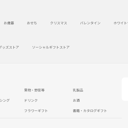
お歳暮
おせち
クリスマス
バレンタイン
ホワイト
グッズストア
ソーシャルギフトストア
果物・野菜等
乳製品
シング
ドリンク
お酒
フラワーギフト
書籍・カタログギフト