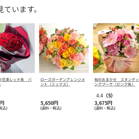
見ています。
バラ花束レッド系 バ
ローズガーデンアレンジメ
旬のおまかせ スタンディ
ー
ント（ミックス）
ングブーケ（ピンク系）
4.4
（5）
8円
5,650円
3,675円
税込)
(送料・税込)
(送料・税込)