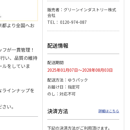
販売者：グリーンインダストリー株式
会社
TEL： 0120-974-087
京都より全国へお
 スタ
【お供え花とスイー
ユリのお供えアレン
【お供え花と線香】
ーケ
ツ】ユリのお供えア
ジメント（白にピン
ユリのお供えアレン
レンジ（白・青紫
ク系を入れて）
ジ（白・青紫系）＋
系）＋
5.0
（1）
…
5.0
（1）
黒塗
…
配送情報
7,255円
4,995円
11,815円
ッフが一貫管理！
(送料・税込)
(送料・税込)
(送料・税込)
を行い、品質の維持
配送期間
ールをしていま
2025年01月07日～2028年08月03日
配送方法
ゆうパック
お届け日
指定可
なラインナップを
のし
対応不可
ださい。
決済方法
詳細はこちら
下記の決済方法がご利用頂けます。