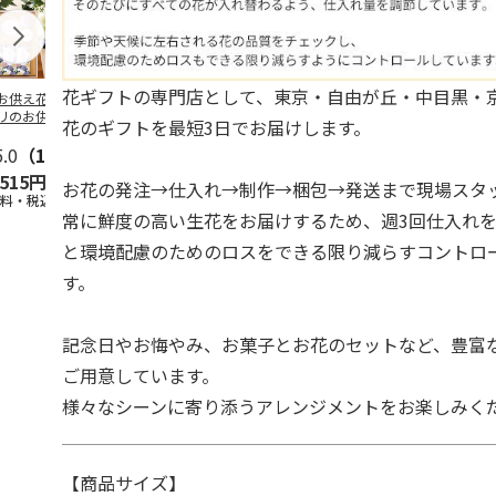
花ギフトの専門店として、東京・自由が丘・中目黒・
お供え花と線香】
旬のおまかせ スタ
お供えアレンジSサ
旬のおまかせ
リのお供えアレン
ンディングブーケ
イズ（白にピンク系
ンディングブ
花のギフトを最短3日でお届けします。
（白・青紫系）＋
（ピンク系）
を入れて）
（ミックス）
香
5.0
…
（1）
4.4
（5）
4.0
（1）
5.0
（2）
,515円
3,675円
3,850円
3,675円
お花の発注→仕入れ→制作→梱包→発送まで現場スタ
送料・税込)
(送料・税込)
(送料・税込)
(送料・税込)
常に鮮度の高い生花をお届けするため、週3回仕入れ
と環境配慮のためのロスをできる限り減らすコントロ
す。
記念日やお悔やみ、お菓子とお花のセットなど、豊富
ご用意しています。
様々なシーンに寄り添うアレンジメントをお楽しみく
【商品サイズ】