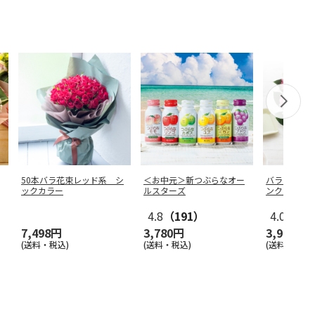
50本バラ花束レッド系 シ
＜お中元＞新つぶらなオー
バラのアレ
ックカラー
ルスターズ
ンク）
4.8
（191）
4.0
（1）
7,498円
3,780円
3,998円
(送料・税込)
(送料・税込)
(送料・税込)