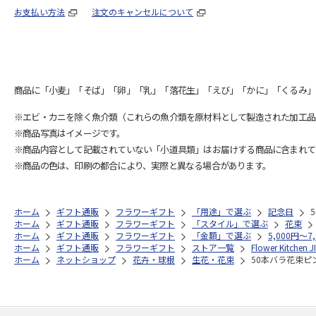
お支払い方法
注文のキャンセルについて
商品に「小麦」「そば」「卵」「乳」「落花生」「えび」「かに」「くるみ」
※エビ・カニを除く魚介類（これらの魚介類を原材料として製造された加工品
※商品写真はイメージです。
※商品内容として記載されていない「小道具類」はお届けする商品に含まれて
※商品の色は、印刷の都合により、実際と異なる場合があります。
ホーム
ギフト通販
フラワーギフト
「用途」で選ぶ
記念日
ホーム
ギフト通販
フラワーギフト
「スタイル」で選ぶ
花束
ホーム
ギフト通販
フラワーギフト
「金額」で選ぶ
5,000円～7
ホーム
ギフト通販
フラワーギフト
ストア一覧
Flower Kitchen 
ホーム
ネットショップ
花卉・球根
生花・花束
50本バラ花束ピ