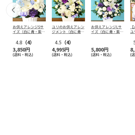
お供えアレンジSサ
ユリのお供えアレン
お供えアレンジLサ
【
イズ（白に青・紫系
ジメント（白に青・
イズ（白に青・紫系
ユ
を入れて）
紫系を入れて）
を入れて）
ジ
4.8
（4）
4.5
（4）
線
3,850円
4,995円
5,800円
8
(送料・税込)
(送料・税込)
(送料・税込)
(