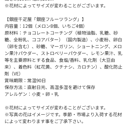
※花材によってサイズが変わることがございます。
【銀座千疋屋「銀座フルーツラング」】
内容量：12個（メロン8個、いちご4個）
原材料：チョコレートコーチング（植物油脂、乳糖、砂
糖、全粉乳、ココアバター）（国内製造）、小麦粉、卵白
（卵を含む）、砂糖、マーガリン、ショートニング、メロ
ン果汁パウダー、ストロベリーパウダー、レモン果汁、乳
等を主要原料とする食品、食塩/香料、乳化剤（大豆由
来）、着色料（紅花黄、クチナシ、カロチン）、酸化防止
剤（VE）
賞味期限：常温90日
保存方法：直射日光、高温多湿を避けて保存
アレルゲン：小麦・卵・乳
※花材によってサイズが変わることがございます。
※写真の花はイメージです。季節・市場より入荷する花材
によって変わります事をご了承下さい。