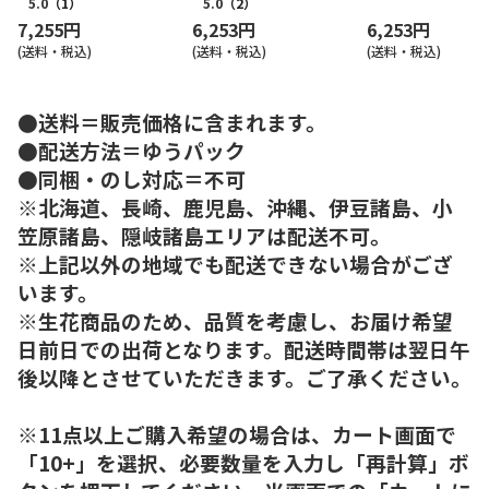
クーヘン
ド系）
ク系）
5.0
（1）
5.0
（2）
7,255円
6,253円
6,253円
(送料・税込)
(送料・税込)
(送料・税込)
●送料＝販売価格に含まれます。
●配送方法＝ゆうパック
●同梱・のし対応＝不可
※北海道、長崎、鹿児島、沖縄、伊豆諸島、小
笠原諸島、隠岐諸島エリアは配送不可。
※上記以外の地域でも配送できない場合がござ
います。
※生花商品のため、品質を考慮し、お届け希望
日前日での出荷となります。配送時間帯は翌日午
後以降とさせていただきます。ご了承ください。
※11点以上ご購入希望の場合は、カート画面で
「10+」を選択、必要数量を入力し「再計算」ボ