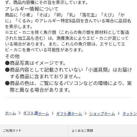
ず、商品内容欄にその旨を表示しています。
アレルギー情報について
商品に「小麦」「そば」「卵」「乳」「落花生」「えび」「か
に」「くるみ」のアレルギー特定8品目を含んでいる場合に品目名
を表示します。
※エビ・カニを除く魚介類（これらの魚介類を原材料として製造
された加工品も含む）は、漁獲漁法によりエビ・カニが混じって
いる場合があります。 また、これらの魚介類は、エサとしてエ
ビ・カニを食べている可能性があります。
その他
商品写真はイメージです。
商品内容として記載されていない「小道具類」はお届け
する商品に含まれておりません。
商品の色は、ご覧になるパソコンなどの環境により、実
際と異なる場合があります。
ホーム
ギフト通販
フラワーギフト
「スタイル」で選ぶ
花とスイ
ホーム
ギフト通販
ホーム
フラワーギフト
ショップ一覧
ホーム
ストア一覧
flower 
ネットシ
ご利用ガイド
よくあるご質問