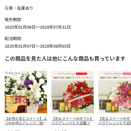
在庫
在庫あり
販売期間
2025年01月06日～2028年07月31日
配送期間
2025年01月07日～2028年08月03日
この商品を見た人は他にこんな商品も買っています
【お供え花とスイーツ】ユ
【花＆スイーツのギフト】
【花＆スイーツのギ
リのお供えアレンジ（白・
バラアレンジと千疋屋フル
バラアレンジと千疋
青紫系）＋千疋屋フルーツ
ーツクーヘンセット（レッ
ーツクーヘンセット