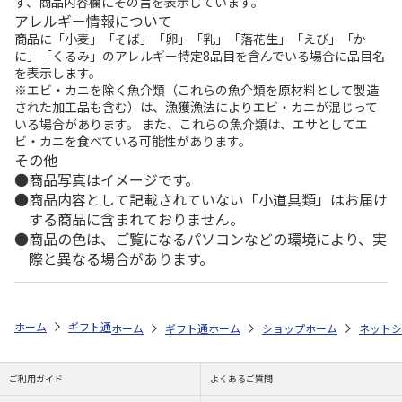
ず、商品内容欄にその旨を表示しています。
アレルギー情報について
商品に「小麦」「そば」「卵」「乳」「落花生」「えび」「か
に」「くるみ」のアレルギー特定8品目を含んでいる場合に品目名
を表示します。
※エビ・カニを除く魚介類（これらの魚介類を原材料として製造
された加工品も含む）は、漁獲漁法によりエビ・カニが混じって
いる場合があります。 また、これらの魚介類は、エサとしてエ
ビ・カニを食べている可能性があります。
その他
商品写真はイメージです。
商品内容として記載されていない「小道具類」はお届け
する商品に含まれておりません。
商品の色は、ご覧になるパソコンなどの環境により、実
際と異なる場合があります。
ホーム
ギフト通販
フラワーギフト
「スタイル」で選ぶ
花とスイ
ホーム
ギフト通販
ホーム
フラワーギフト
ショップ一覧
ホーム
ストア一覧
flower 
ネットシ
ご利用ガイド
よくあるご質問