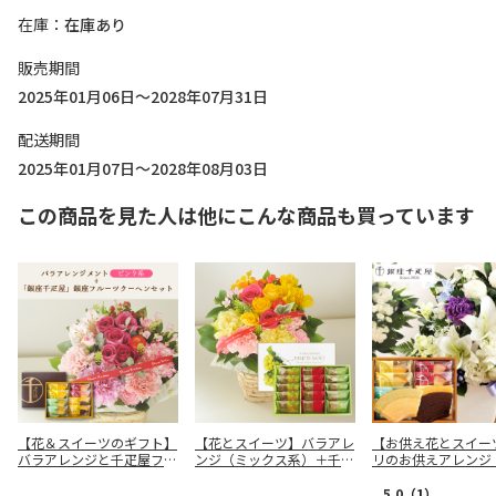
在庫
在庫あり
販売期間
2025年01月06日～2028年07月31日
配送期間
2025年01月07日～2028年08月03日
この商品を見た人は他にこんな商品も買っています
【花＆スイーツのギフト】
【花とスイーツ】バラアレ
【お供え花とスイー
バラアレンジと千疋屋フル
ンジ（ミックス系）＋千疋
リのお供えアレンジ
ーツクーヘンセット（ピン
屋「銀座フルーツサンド」
青紫系）＋千疋屋フ
ク系）
クーヘン
5.0
（1）