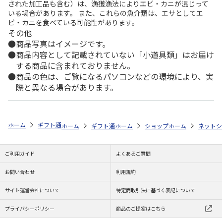
された加工品も含む）は、漁獲漁法によりエビ・カニが混じって
いる場合があります。 また、これらの魚介類は、エサとしてエ
ビ・カニを食べている可能性があります。
その他
商品写真はイメージです。
商品内容として記載されていない「小道具類」はお届け
する商品に含まれておりません。
商品の色は、ご覧になるパソコンなどの環境により、実
際と異なる場合があります。
ホーム
ギフト通販
フラワーギフト
「スタイル」で選ぶ
花とスイ
ホーム
ギフト通販
ホーム
フラワーギフト
ショップ一覧
ホーム
ストア一覧
flower 
ネットシ
ご利用ガイド
よくあるご質問
お問い合わせ
利用規約
サイト運営会社について
特定商取引法に基づく表記について
プライバシーポリシー
商品のご提案はこちら