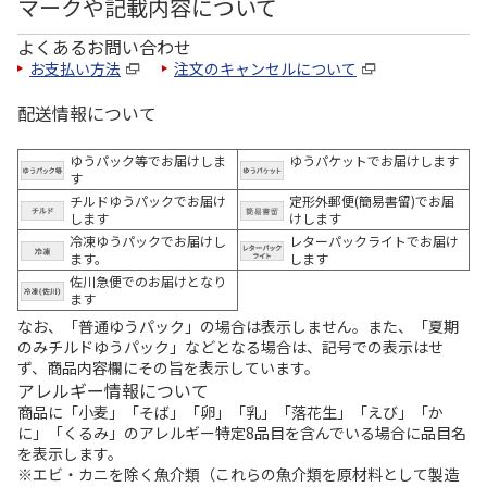
マークや記載内容について
よくあるお問い合わせ
お支払い方法
注文のキャンセルについて
配送情報について
ゆうパック等でお届けしま
ゆうパケットでお届けします
す
チルドゆうパックでお届け
定形外郵便(簡易書留)でお届
します
けします
冷凍ゆうパックでお届けし
レターパックライトでお届け
ます。
します
佐川急便でのお届けとなり
ます
なお、「普通ゆうパック」の場合は表示しません。また、「夏期
のみチルドゆうパック」などとなる場合は、記号での表示はせ
ず、商品内容欄にその旨を表示しています。
アレルギー情報について
商品に「小麦」「そば」「卵」「乳」「落花生」「えび」「か
に」「くるみ」のアレルギー特定8品目を含んでいる場合に品目名
を表示します。
※エビ・カニを除く魚介類（これらの魚介類を原材料として製造