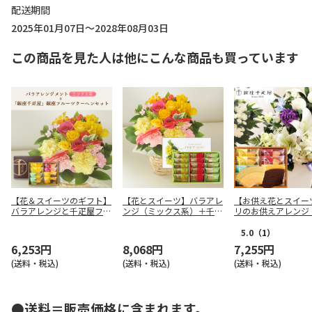
配送期間
2025年01月07日～2028年08月03日
この商品を見た人は他にこんな商品も買っています
【花＆スイーツのギフト】
【花とスイーツ】バラアレ
【お供え花とスイー
バラアレンジと千疋屋フル
ンジ（ミックス系）＋千疋
リのお供えアレンジ
ーツクーヘンセット（ミッ
屋「銀座フルーツサンド」
青紫系）＋千疋屋フ
クス系）
クーヘン
5.0
（1）
6,253円
8,068円
7,255円
(送料・税込)
(送料・税込)
(送料・税込)
●送料＝販売価格に含まれます。