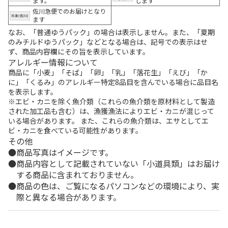
ます。
します
佐川急便でのお届けとなり
ます
なお、「普通ゆうパック」の場合は表示しません。また、「夏期
のみチルドゆうパック」などとなる場合は、記号での表示はせ
ず、商品内容欄にその旨を表示しています。
アレルギー情報について
商品に「小麦」「そば」「卵」「乳」「落花生」「えび」「か
に」「くるみ」のアレルギー特定8品目を含んでいる場合に品目名
を表示します。
※エビ・カニを除く魚介類（これらの魚介類を原材料として製造
された加工品も含む）は、漁獲漁法によりエビ・カニが混じって
いる場合があります。 また、これらの魚介類は、エサとしてエ
ビ・カニを食べている可能性があります。
その他
商品写真はイメージです。
商品内容として記載されていない「小道具類」はお届け
する商品に含まれておりません。
商品の色は、ご覧になるパソコンなどの環境により、実
際と異なる場合があります。