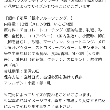
18本バラスタンディングブーケ…高さ:約30cm 幅:約23cm
※花材によってサイズが変わることがございます。
【銀座千疋屋「銀座フルーツラング」】
内容量：12個（メロン8個、いちご4個）
原材料：チョコレートコーチング（植物油脂、乳糖、砂
糖、全粉乳、ココアバター）（国内製造）、小麦粉、卵白
（卵を含む）、砂糖、マーガリン、ショートニング、メロ
ン果汁パウダー、ストロベリーパウダー、レモン果汁、乳
等を主要原料とする食品、食塩/香料、乳化剤（大豆由
来）、着色料（紅花黄、クチナシ、カロチン）、酸化防止
剤（VE）
賞味期限：常温90日
保存方法：直射日光、高温多湿を避けて保存
アレルゲン：小麦・卵・乳
※花材によってサイズが変わることがございます。
※写真の花はイメージです。季節・市場より入荷する花材
によって変わります事をご了承下さい。