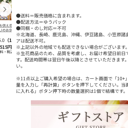
●送料＝販売価格に含まれます。
●配送方法＝ゆうパック
お供え花と線香】
旬のおまかせ スタ
お供えアレンジSサ
旬のおまかせ
●同梱・のし対応＝不可
リのお供えアレン
ンディングブーケ
イズ（白にピンク系
ンディングブ
※北海道、長崎、鹿児島、沖縄、伊豆諸島、小笠原諸
（白・青紫系）＋
（ピンク系）
を入れて）
（ミックス）
香
5.0
…
（1）
4.4
（5）
4.0
（1）
5.0
（2）
アは配送不可。
※上記以外の地域でも配送できない場合がございます
,515円
3,675円
3,850円
3,675円
送料・税込)
(送料・税込)
(送料・税込)
(送料・税込)
※生花商品のため、品質を考慮し、お届け希望日前日
す。配送時間帯は翌日午後以降とさせていただきます
い。
※11点以上ご購入希望の場合は、カート画面で「10+
量を入力し「再計算」ボタンを押下してください。当
に入れる」ボタン押下時の数量選択は1個で結構です。