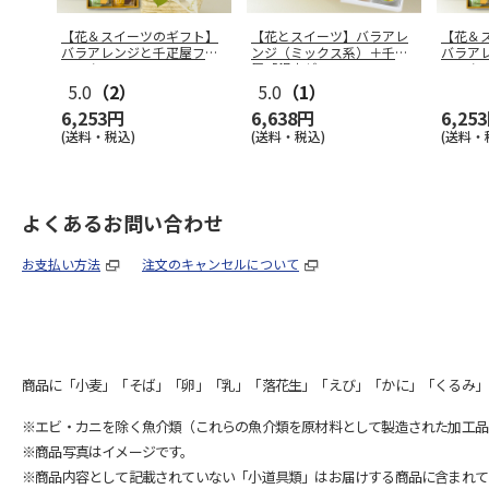
【花＆スイーツのギフト】
【花とスイーツ】バラアレ
【花＆
バラアレンジと千疋屋フル
ンジ（ミックス系）＋千疋
バラア
ーツクーヘ
…
屋「銀座ゼ
…
ーツク
5.0
（2）
5.0
（1）
6,253円
6,638円
6,25
(送料・税込)
(送料・税込)
(送料・
よくあるお問い合わせ
お支払い方法
注文のキャンセルについて
商品に「小麦」「そば」「卵」「乳」「落花生」「えび」「かに」「くるみ」
※エビ・カニを除く魚介類（これらの魚介類を原材料として製造された加工品
※商品写真はイメージです。
※商品内容として記載されていない「小道具類」はお届けする商品に含まれて