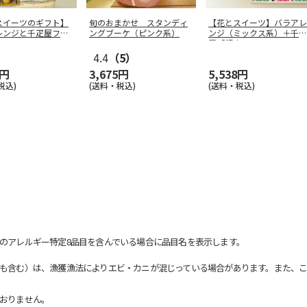
スイーツのギフト】
旬のおまかせ スタンディ
【花とスイーツ】バラアレ
レンジと千疋屋フル
ングブーケ（ピンク系）
ンジ（ミックス系）＋千疋
ーヘ
…
屋「銀座フ
…
4.4
（5）
3円
3,675円
5,538円
税込)
(送料・税込)
(送料・税込)
のアレルギー特定8品目を含んでいる場合に品目名を表示します。
も含む）は、漁獲漁法によりエビ・カニが混じっている場合があります。また、こ
おりません。