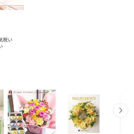
気祝い
い