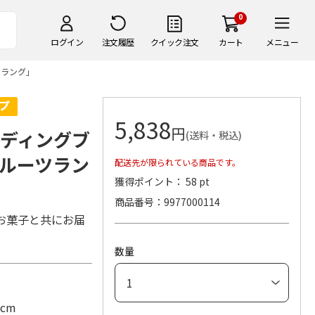
0
ログイン
注文履歴
クイック注文
カート
メニュー
ツラング」
5,838
円
ンディングブ
(送料・税込)
ルーツラン
配送先が限られている商品です。
獲得ポイント： 58 pt
商品番号
9977000114
お菓子と共にお届
数量
cm