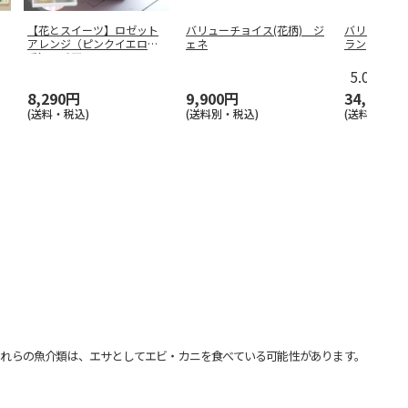
【花とスイーツ】ロゼット
バリューチョイス(花柄) ジ
バリューチョ
アレンジ（ピンクイエロー
ェネ
ラン
系）＋千疋
…
5.0
（1）
8,290円
9,900円
34,100円
(送料・税込)
(送料別・税込)
(送料別・税込
れらの魚介類は、エサとしてエビ・カニを食べている可能性があります。