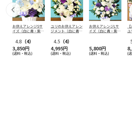
お供えアレンジSサ
ユリのお供えアレン
お供えアレンジLサ
【
イズ（白に青・紫系
ジメント（白に青・
イズ（白に青・紫系
ユ
を入れて）
紫系を入れて）
を入れて）
ジ
4.8
（4）
4.5
（4）
線
3,850円
4,995円
5,800円
8
(送料・税込)
(送料・税込)
(送料・税込)
(