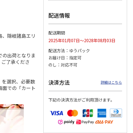
配送情報
 スタ
【お供え花とスイー
ユリのお供えアレン
【お供え花と線香】
ーケ
ツ】ユリのお供えア
ジメント（白にピン
ユリのお供えアレン
配送期間
島、隠岐諸島エリ
レンジ（白・青紫
ク系を入れて）
ジ（白・青紫系）＋
2025年01月07日～2028年08月03日
系）＋
5.0
（1）
…
5.0
（1）
黒塗
…
。
7,255円
4,995円
11,815円
配送方法
ゆうパック
(送料・税込)
(送料・税込)
(送料・税込)
での出荷となりま
お届け日
指定可
。ご了承くださ
のし
対応不可
」を選択、必要数
決済方法
詳細はこちら
画面での「カート
下記の決済方法がご利用頂けます。