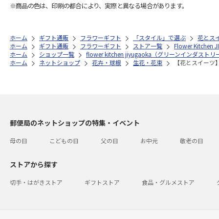
※商品の色は、印刷の都合により、実際と異なる場合があります。
ホーム
ギフト通販
フラワーギフト
「スタイル」で選ぶ
花とス
ホーム
ギフト通販
フラワーギフト
ストア一覧
Flower Kitchen 
ホーム
ショップ一覧
flower kitchen jiyugaoka（グリーンインダスト
ホーム
ネットショップ
花卉・球根
生花・花束
【花とスイーツ
郵便局のネットショップの特集・イベント
母の日
こどもの日
父の日
お中元
敬老の日
ストアから探す
切手・はがきストア
ギフトストア
食品・グルメストア