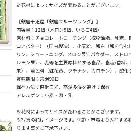
※花材によってサイズが変わることがございます。
【銀座千疋屋「銀座フルーツラング」】
内容量：12個（メロン8個、いちご4個）
原材料：チョコレートコーチング（植物油脂、乳糖、
コアバター）（国内製造）、小麦粉、卵白（卵を含む
リン、ショートニング、メロン果汁パウダー、ストロ
レモン果汁、乳等を主要原料とする食品、食塩/香料
来）、着色料（紅花黄、クチナシ、カロチン）、酸化防
賞味期限：常温90日
保存方法：直射日光、高温多湿を避けて保存
アレルゲン：小麦・卵・乳
※花材によってサイズが変わることがございます。
※写真の花はイメージです。季節・市場より入荷する
ります事をご了承下さい。